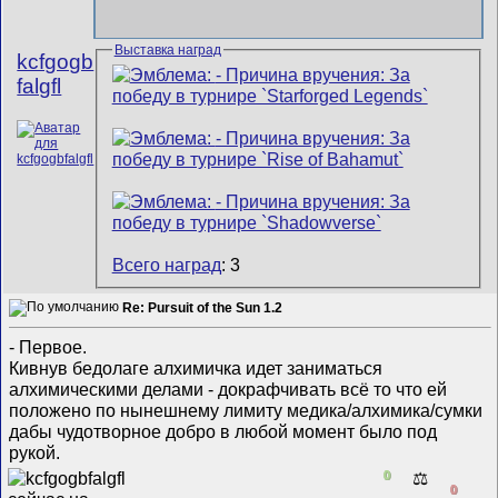
Выставка наград
kcfgogb
falgfl
Всего наград
: 3
Re: Pursuit of the Sun 1.2
- Первое.
Кивнув бедолаге алхимичка идет заниматься
алхимическими делами - докрафчивать всё то что ей
положено по нынешнему лимиту медика/алхимика/сумки
дабы чудотворное добро в любой момент было под
рукой.
0
⚖️
0