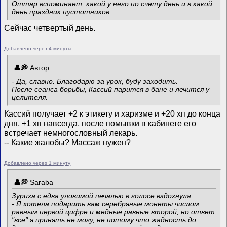
Оттар вспоминает, какой у него по счету день и в какой
день праздник пустотников.
Сейчас четвертый день.
Добавлено через 4 минуты
Автор
- Да, славно. Благодарю за урок, буду заходить.
После сеанса борьбы, Кассий парится в бане и лечится у
целителя.
Кассий получает +2 к этикету и харизме и +20 хп до конца
дня, +1 хп навсегда, после помывки в кабинете его
встречает немногословный лекарь.
-- Какие жалобы? Массаж нужен?
Добавлено через 1 минуту
Saraba
Зуриха с едва уловимой печалью в голосе вздохнула.
- Я хотела подарить вам серебряные монеты числом
равным первой цифре и медные равные второй, но ответ
"все" я принять не могу, не потому что жадность до