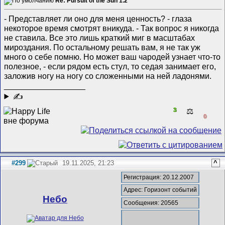
Re: Pursuit of the Sun 1.2
- Представляет ли оно для меня ценность? - глаза
некоторое время смотрят вникуда. - Так вопрос я никогда
не ставила. Все это лишь краткий миг в масштабах
мироздания. По остальному решать вам, я не так уж
много о себе помню. Но может ваш чародей узнает что-то
полезное, - если рядом есть стул, то седая занимает его,
заложив ногу на ногу со сложенными на ней ладонями.
__________________
✍
3
⚖️
0
#299
19.11.2025, 21:23
^
Регистрация: 20.12.2007
Адрес: Горизонт событий
Небо
Сообщения: 20565