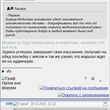
Saraba
- Первое.
Кивнув бедолаге алхимичка идет заниматься
алхимическими делами - докрафчивать всё то что ей
положено по нынешнему лимиту медика/алхимика/сумки
дабы чудотворное добро в любой момент было под
рукой.
Медика не буду прописывать в инвентарь, запомню, что
все есть.
Зуриха успешно завершает свои изыскания, получает на
обед похлебку с мясом и так же узнает, что маршал ждет
ее на аудиенцию.
__________________
✍
2
⚖️
0
#298
19.11.2025, 21:12
^