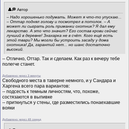
Автор
– Надо хорошенько подумать. Может я что-то упускаю...
– Оттар поднял голову и посмотрел в потолок. – А
может ли сыграть роль приманки охотник? Я дал ему
лекарство. А это что значит? Его состав крови сейчас
лучший в деревне! Знахарка не в счёт. Кого ещё есть
этой твари? Мы могли бы устроить засаду у дома
охотника! Да, гарантий нет... но шанс достаточно
высокий.
-- Отлично, Оттар. Так и сделаем. Как раз к вечеру тебе
полегче станет.
Добавлено через 3 минуты
Свободного места в таверне немного, и у Сандара и
Харгена всего пара вариантов:
-- подсесть к темным личностям, что, похоже,
состязаются в выпивке
-- приткнуться у стены, где разместились понаехавшие
вояки
Добавлено через 48 секунд