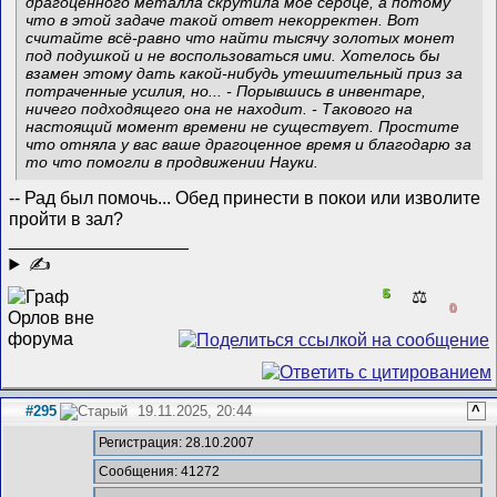
драгоценного металла скрутила моё сердце, а потому
что в этой задаче такой ответ некорректен. Вот
считайте всё-равно что найти тысячу золотых монет
под подушкой и не воспользоваться ими. Хотелось бы
взамен этому дать какой-нибудь утешительный приз за
потраченные усилия, но... - Порывшись в инвентаре,
ничего подходящего она не находит. - Такового на
настоящий момент времени не существует. Простите
что отняла у вас ваше драгоценное время и благодарю за
то что помогли в продвижении Науки.
-- Рад был помочь... Обед принести в покои или изволите
пройти в зал?
__________________
✍
5
⚖️
0
#295
19.11.2025, 20:44
^
Регистрация: 28.10.2007
Сообщения: 41272