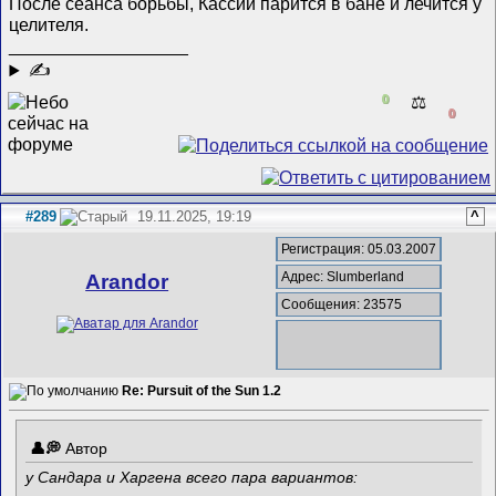
После сеанса борьбы, Кассий парится в бане и лечится у
целителя.
__________________
✍
0
⚖️
0
#289
19.11.2025, 19:19
^
Регистрация: 05.03.2007
Адрес: Slumberland
Arandor
Сообщения: 23575
Re: Pursuit of the Sun 1.2
Автор
у Сандара и Харгена всего пара вариантов: