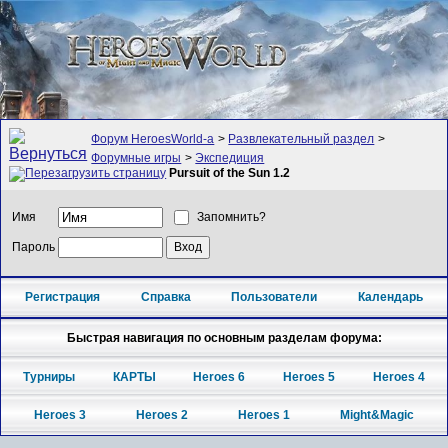
Форум HeroesWorld-а
>
Развлекательный раздел
>
Форумные игры
>
Экспедиция
Pursuit of the Sun 1.2
Имя
Запомнить?
Пароль
Регистрация
Справка
Пользователи
Календарь
Быстрая навигация по основным разделам форума:
Турниры
КАРТЫ
Heroes 6
Heroes 5
Heroes 4
Heroes 3
Heroes 2
Heroes 1
Might&Magic