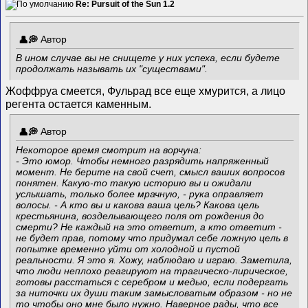
Re: Pursuit of the Sun 1.2
Автор
В ином случае вы не снищете у них успеха, если будете
продолжать называть их "существами".
Жоффруа смеется, Фульрад все еще хмурится, а лицо
регента остается каменным.
Автор
Некоторое время смотрит на ворчуна:
- Это юмор. Чтобы немного разрядить напряженный
момент. Не берите на свой счет, смысл ваших вопросов
понятен. Какую-то такую историю вы и ожидали
услышать, только более мрачную, - рука оправляет
волосы. - А кто вы и какова ваша цель? Какова цель
крестьянина, возделывающего поля от рождения до
смерти? Не каждый на это ответит, а кто ответит -
не будет прав, потому что придумал себе ложную цель в
попытке временно уйти от холодной и пустой
реальности. Я это я. Хожу, наблюдаю и играю. Заметила,
что люди неплохо реагируют на трагическо-лирическое,
готовы расстаться с серебром и медью, если подергать
за ниточки их души таким замысловатым образом - но не
то чтобы оно мне было нужно. Наверное рады, что все