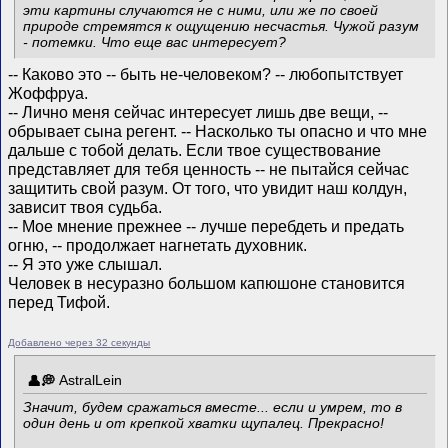
эти картины случаются не с ними, или же по своей
природе стремятся к ощущению несчастья. Чужой разум
- потемки. Что еще вас интересует?
-- Каково это -- быть не-человеком? -- любопытствует
Жоффруа.
-- Лично меня сейчас интересует лишь две вещи, --
обрывает сына регент. -- Насколько ты опасно и что мне
дальше с тобой делать. Если твое существование
представляет для тебя ценность -- не пытайся сейчас
защитить свой разум. От того, что увидит наш колдун,
зависит твоя судьба.
-- Мое мнение прежнее -- лучше перебдеть и предать
огню, -- продолжает нагнетать духовник.
-- Я это уже слышал.
Человек в несуразно большом капюшоне становится
перед Тифой.
Добавлено через 32 секунды
AstralLein
Значит, будем сражаться вместе... если и умрем, то в
один день и от крепкой хватки щупалец. Прекрасно!