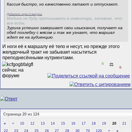
Кассия быстро, но качественно латают и отпускают.
Добавлено через 4 минуты
Медика не буду прописывать в инвентарь, запомню, что
все есть.
Зуриха успешно завершает свои изыскания, получает на
обед похлебку с мясом и так же узнает, что маршал
ждет ее на аудиенцию.
И ноги её к маршалу её тело и несут, но прежде этого
желудочный тракт не забывает насытиться
преподнесёнными нутриентами.
0
⚖️
0
Страница 20 из 124
«
<
10
12
13
14
15
16
17
18
19
20
21
22
23
24
25
26
27
28
30
70
120
>
»