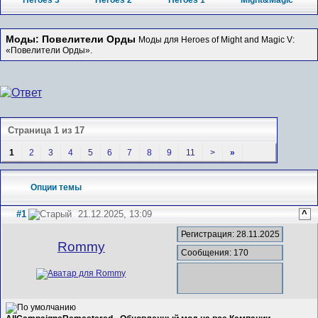
Heroes 3
Heroes 2
Heroes 1
Might&Magic
Моды: Повелители Орды
Моды для Heroes of Might and Magic V:
«Повелители Орды».
Страница 1 из 17
1
2
3
4
5
6
7
8
9
11
>
»
Опции темы
#1
21.12.2025, 13:09
^
Регистрация: 28.11.2025
Rommy
Сообщения: 170