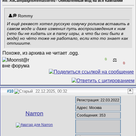
Re: AllCampaignsRemastered - Обновленный мод на все Кампании
Rommy
И ещё реквест хотел русскую озвучку роликов вставить в
самом моде и даже изменил путь воспроизведения к ним
(что бы не кидать их в папку игры, а что бы они были в
моде) но чёто тоже не работало, если кто то знает как
отпишите.
Похоже, из архива не читает .ogg.
0
⚖️
0
#10
22.12.2025, 00:32
^
Регистрация: 22.03.2022
Адрес: Москва
Narron
Сообщения: 353