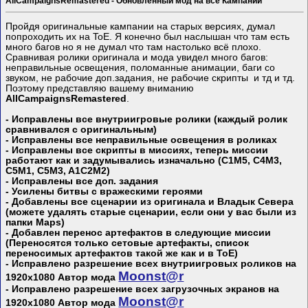
AllCampaignsRemastered - Обновленный мод на все Кампании
Пройдя оригинальные кампании на старых версиях, думал
попроходить их на ToE. Я конечно был наслышан что там есть
много багов но я не думал что там настолько всё плохо.
Сравнивая ролики оригинала и мода увидел много багов:
неправильные освещения, поломанные анимации, баги со
звуком, не рабочие доп.задания, не рабочие скрипты и тд и тд.
Поэтому представляю вашему вниманию
AllCampaignsRemastered
.
- Исправлены все внутриигровые ролики (каждый ролик
сравнивался с оригинальным)
- Исправлены все неправильные освещения в роликах
- Исправлены все скрипты в миссиях, теперь миссии
работают как и задумывались изначально (C1M5, C4M3,
C5M1, C5M3, A1C2M2)
- Исправлены все доп. задания
- Усилены битвы с вражескими героями
- Добавлены все сценарии из оригинала и Владык Севера
(можете удалять старые сценарии, если они у вас были из
папки Maps)
- Добавлен перенос артефактов в следующие миссии
(Переносятся только сетовые артефакты, список
переносимых артефактов такой же как и в ToE)
- Исправлено разрешение всех внутриигровых роликов на
Mооnst@r
1920х1080 Автор мода
- Исправлено разрешение всех загрузочных экранов на
Mооnst@r
1920х1080 Автор мода