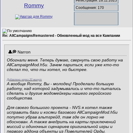
Регистрация: 28.11.2025
Rommy
Сообщения: 170
Re: AllCampaignsRemastered - Обновленный мод на все Кампании
Narron
Обогнали меня. Теперь думаю, свернуть свою работу на
AllCampaignMod.h5u. Зачем париться, если уже кто-то
сделал то, что ты хотел, но быстрее.
Добавлено через 20 минут
А вообще Rommy, Вы - молодец! Проделали большую
работу, над которой задумывались и что-то пытались
сделать и другие модомейкеры нашего геройского
сообщества.
Для своего большого проекта - NVS я хотел также
исправить баги и косяки базового AllCampaignMod.h5u
попутно убрав альтгрейд, там где он лорно не
обоснован. А также внедрить на карты приключений
миссий и одиночных сценариев оригинальной игры и
первого аддона объекты из Повелителей Орды.