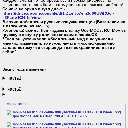
Каждое изменение тестировалось и просматривалось, но
возможно где то есть баги поэтому пишите о нахождение багов!
Ссылка на архив в гугл диске -
https://drive.google.com/file/d/1rZLeKb7em3u86GWRGcl-
_2FLnwfCH_Is/view
В архив добавлены русские озвучки кастцен (Вставляем их
в папку игры/music/CS)
Установка: файлы h5u кидаем в папку UserMODs, RU_Movies
(русскую озвучку роликов) кидаем в music/CS
"Если вы установили обновленный мод и не увидели
никаких изменений, то нужно начать миссию/кампанию
заново потому что старые данные сохранились в этом
сейве"
Весь список изменений:
часть1
часть2
Миниатюры