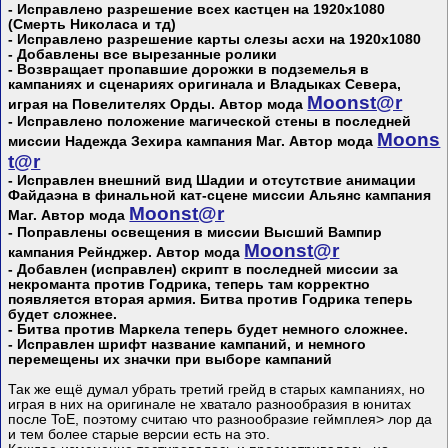
- Исправлено разрешение всех кастцен на 1920х1080
(Смерть Николаса и тд)
- Исправлено разрешение карты слезы асхи на 1920х1080
- Добавлены все вырезанные ролики
- Возвращает пропавшие дорожки в подземелья в
кампаниях и сценариях оригинала и Владыках Севера,
Mооnst@r
играя на Повелителях Орды. Автор мода
- Исправлено положение магической стены в последней
Mооns
миссии Надежда Зехира кампания Маг. Автор мода
t@r
- Исправлен внешний вид Шадии и отсутствие анимации
Файдаэна в финальной кат-сцене миссии Альянс кампания
Mооnst@r
Маг. Автор мода
- Поправлены освещения в миссии Высший Вампир
Mооnst@r
кампания Рейнджер. Автор мода
- Добавлен (исправлен) скрипт в последней миссии за
некроманта против Годрика, теперь там корректно
появляется вторая армия. Битва против Годрика теперь
будет сложнее.
- Битва против Маркела теперь будет немного сложнее.
- Исправлен шрифт название кампаний, и немного
перемещены их значки при выборе кампаний
Так же ещё думал убрать третий грейд в старых кампаниях, но
играя в них на оригинале не хватало разнообразия в юнитах
после ToE, поэтому считаю что разнообразие геймплея> лор да
и тем более старые версии есть на это.