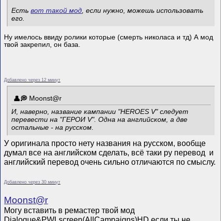
Есть
вот такой мод
, если нужно, можешь использовать
его.
Ну имелось ввиду ролики которые (смерть николаса и тд) А мод
твой закрепил, он база.
Добавлено через 12 минут
Mооnst@r
И, наверно, название кампании "HEROES V" следует
перевести на "ГЕРОИ V". Одна на английском, а две
остальные - на русском.
У оригинала просто нету названия на русском, вообще
думал все на английском сделать, всё таки ру перевод и
английский перевод очень сильно отличаются по смыслу.
Добавлено через 30 минут
Mооnst@r
Могу вставить в ремастер твой мод
Dialogue&PWLscreen(AllCampaigns)HD если ты не