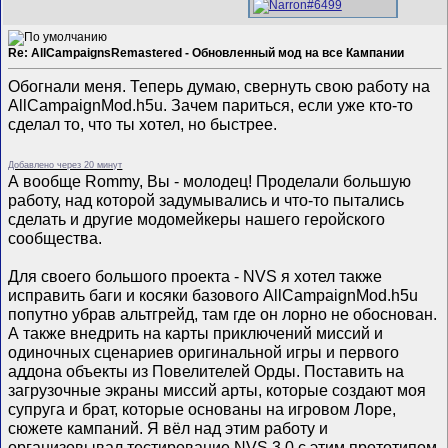
Re: AllCampaignsRemastered - Обновленный мод на все Кампании
Обогнали меня. Теперь думаю, свернуть свою работу на
AllCampaignMod.h5u. Зачем париться, если уже кто-то
сделал то, что ты хотел, но быстрее.
Добавлено через 20 минут
А вообще Rommy, Вы - молодец! Проделали большую
работу, над которой задумывались и что-то пытались
сделать и другие модомейкеры нашего геройского
сообщества.
Для своего большого проекта - NVS я хотел также
исправить баги и косяки базового AllCampaignMod.h5u
попутно убрав альтгрейд, там где он лорно не обоснован.
А также внедрить на карты приключений миссий и
одиночных сценариев оригинальной игры и первого
аддона объекты из Повелителей Орды. Поставить на
загрузочные экраны миссий арты, которые создают моя
супруга и брат, которые основаны на игровом Лоре,
сюжете кампаний. Я вёл над этим работу и
организовывал тестирование NVS 3.0 с этим прототипом,