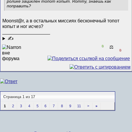
ролике зациклен топот копыт. Rommy, знаешь как
поправить?
Moonst@r, а в остальных миссиях бесконечный топот
копыт и ног исчез?
__________________
✍
0
⚖️
0
Страница 1 из 17
1
2
3
4
5
6
7
8
9
11
>
»