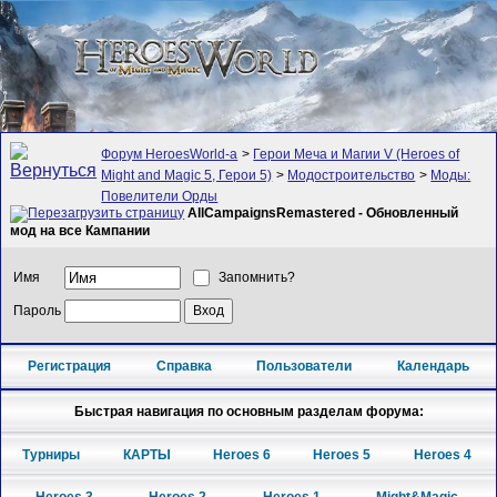
Форум HeroesWorld-а
>
Герои Меча и Магии V (Heroes of
Might and Magic 5, Герои 5)
>
Модостроительство
>
Моды:
Повелители Орды
AllCampaignsRemastered - Обновленный
мод на все Кампании
Имя
Запомнить?
Пароль
Регистрация
Справка
Пользователи
Календарь
Быстрая навигация по основным разделам форума:
Турниры
КАРТЫ
Heroes 6
Heroes 5
Heroes 4