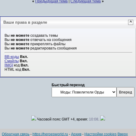
«
Предыдущая тема
|
Следующая тема
»
Ваши права в разделе
^
Вы
не можете
создавать темы
Вы
не можете
отвечать на сообщения
Вы
не можете
прикреплять файлы
Вы
не можете
редактировать сообщения
BB-коды
Вкл.
Смайлы
Вкл.
[IMG]
код
Вкл.
HTML код
Вкл.
Быстрый переход
Часовой пояс GMT +4, время:
10:08
.
Обратная связь
-
https://heroesworld.ru
-
Архив
-
Настройки cookies
Вверх