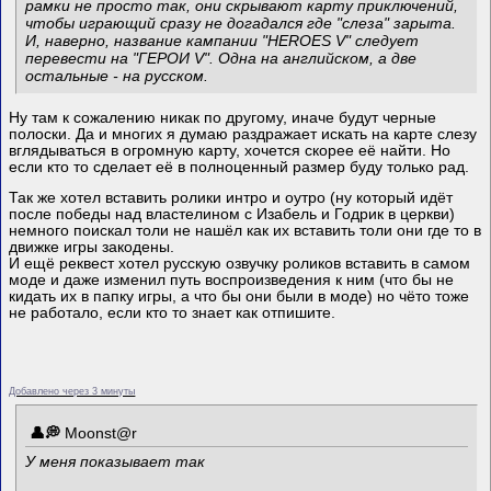
рамки не просто так, они скрывают карту приключений,
чтобы играющий сразу не догадался где "слеза" зарыта.
И, наверно, название кампании "HEROES V" следует
перевести на "ГЕРОИ V". Одна на английском, а две
остальные - на русском.
Ну там к сожалению никак по другому, иначе будут черные
полоски. Да и многих я думаю раздражает искать на карте слезу
вглядываться в огромную карту, хочется скорее её найти. Но
если кто то сделает её в полноценный размер буду только рад.
Так же хотел вставить ролики интро и оутро (ну который идёт
после победы над властелином с Изабель и Годрик в церкви)
немного поискал толи не нашёл как их вставить толи они где то в
движке игры закодены.
И ещё реквест хотел русскую озвучку роликов вставить в самом
моде и даже изменил путь воспроизведения к ним (что бы не
кидать их в папку игры, а что бы они были в моде) но чёто тоже
не работало, если кто то знает как отпишите.
Добавлено через 3 минуты
Mооnst@r
У меня показывает так