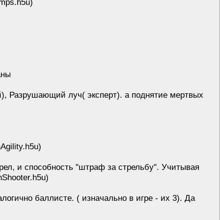
mps.h5u)
аны
, Разрушающий луч( эксперт). а поднятие мертвых
ility.h5u)
рел, и способность "штраф за стрельбу". Учитывая
nShooter.h5u)
огично баллисте. ( изначально в игре - их 3). Да