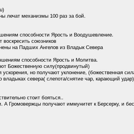
u)
ны лечат механизмы 100 раз за бой.
чшениям способности Ярость и Воодушевление.
ут воскресить союзников
нены на Падших Ангелов из Владык Севера
чшениям способности Ярость и Молитва.
ают Божественную силу(продвинутый)
 ускорения, но получают уклонение, (божественная сил
во владыках севера( слепота/снятие чар, карающий удар)
ствительно стоит бояться..
. А Громовержцы получают иммунитет к Берсерку, и беск