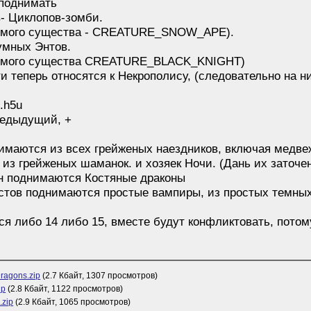
 поднимать
в- Циклопов-зомби.
уемого существа - CREATURE_SNOW_APE).
умных Энтов.
уемого существа CREATURE_BLACK_KNIGHT)
 теперь относятся к Некрополису, (следовательно на ни
.h5u
предыдущий, +
имаются из всех грейженых наездников, включая медве
из грейженых шаманок. и хозяек Ночи. (Дань их заточе
рн поднимаются Костяные драконы
истов поднимаются простые вампиры, из простых темны
ся либо 14 либо 15, вместе будут конфликтовать, пото
Dragons.zip
(2.7 Кбайт, 1307 просмотров)
ip
(2.8 Кбайт, 1122 просмотров)
.zip
(2.9 Кбайт, 1065 просмотров)