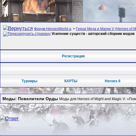
Форум HeroesWorld-а
>
Герои Меча и Магии V (Heroes of Mi
Усиление существ - авторский сборник модов
Регистрация
Турниры
КАРТЫ
Heroes 6
Моды: Повелители Орды
Моды для Heroes of Might and Magic V: «По