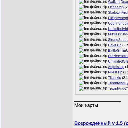
WalkingDead
Liches.zip
(2
SkeletonArch
PitSpawnAgil
GoblinShoote
UnlimitedAid
MistressShoo
StrongSeduc
Devil.zip
(2.
BattleGriffin
OldNecroman
UnlimitedGre
Angels.zip
(4
Priest.zip
(3.
Titan.zip
(2.
TreantAndCy
TreantAndCY
__________________
Мои карты
Возрождённый v 1.5 (о