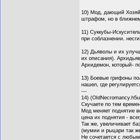
10) Мод, дающий Хозяй
штрафом, но в ближнем 
11) Суккубы-Искусител
при соблазнении. несги
12) Дьяволы и их улучш
их описания). Архидья
Архидемон, который- п
13) Боевые грифоны пол
нашел, где регулируется
---
14) (OldNecromancy.h5u
Скучаете по тем време
Мод меняет поднятие в
цена их поднятия - все
Так же, увеличивает ба
(мумии и рыцари так ж
Не сочетается с любым