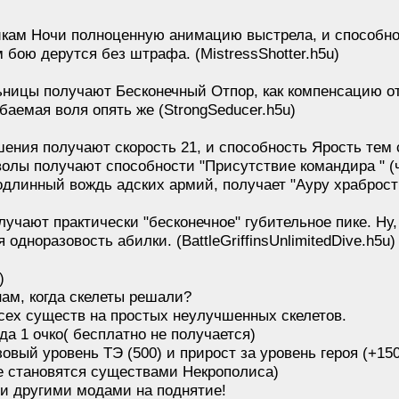
кам Ночи полноценную анимацию выстрела, и способност
бою дерутся без штрафа. (MistressShotter.h5u)
ьницы получают Бесконечный Отпор, как компенсацию от
баемая воля опять же (StrongSeducer.h5u)
ения получают скорость 21, и способность Ярость тем 
волы получают способности "Присутствие командира " (
одлинный вождь адских армий, получает "Ауру храбрости
учают практически "бесконечное" губительное пике. Ну,
 одноразовость абилки. (BattleGriffinsUnlimitedDive.h5u)
)
нам, когда скелеты решали?
сех существ на простых неулучшенных скелетов.
гда 1 очко( бесплатно не получается)
зовый уровень ТЭ (500) и прирост за уровень героя (+150
е становятся существами Некрополиса)
и другими модами на поднятие!