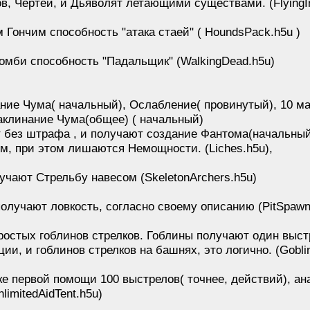
в, Чертей, и Дьяволят летающими существами. (FlyingI
Гончим способность "атака стаей" ( HoundsPack.h5u )
омби способность "Падальщик" (WalkingDead.h5u)
ние Чума( начальный), Ослабление( провинутый), 10 м
аклинание Чума(общее) ( начальный)
без штрафа , и получают создание Фантома(начальный)
м, при этом лишаются Немощности. (Liches.h5u),
учают Стрельбу навесом (SkeletonArchers.h5u)
лучают ловкость, согласно своему описанию (PitSpawnAg
ростых гоблинов стрелков. Гоблины получают один выст
ии, и гоблинов стрелков на башнях, это логично. (Gobli
 первой помощи 100 выстрелов( точнее, действий), анал
limitedAidTent.h5u)