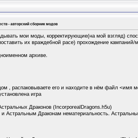
ств - авторский сборник модов
адывать мои моды, корректирующие(на мой взгляд) спос
 поставить их враждебной расе) прохождение кампаний/
дноименном архиве.
дом , распаковываете его и находите в нём файл <имя м
установлена игра
стральных Драконов (IncorporealDragons.h5u)
и Астральным Драконам нематериальность. Астральные