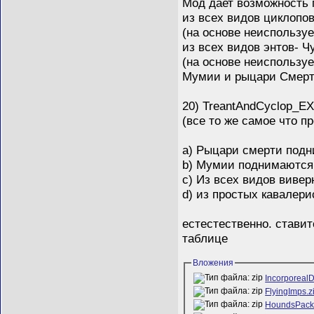
Мод дает возможность
из всех видов циклопо
(на основе неиспольз
из всех видов энтов- Ч
(на основе неиcпольз
Мумии и рыцари Смерти
20) TreantAndCyclop_EX
(все то же самое что 
a) Рыцари смерти подн
b) Мумии поднимаются 
c) Из всех видов виве
d) из простых кавалер
естестественно. ставит
таблице
Вложения
Incorporeal
FlyingImps.z
HoundsPack