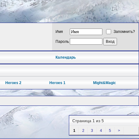
Имя
Запомнить?
Пароль
Календарь
Heroes 2
Heroes 1
Might&Magic
Страница 1 из 5
1
2
3
4
5
>