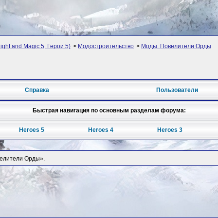
ght and Magic 5, Герои 5)
>
Модостроительство
>
Моды: Повелители Орды
Справка
Пользователи
Быстрая навигация по основным разделам форума:
Heroes 5
Heroes 4
Heroes 3
велители Орды».