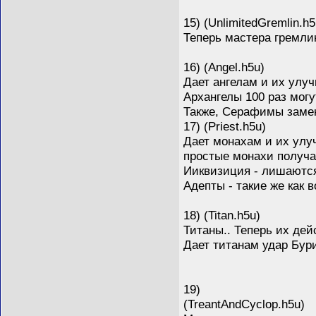
15) (UnlimitedGremlin.h5
Теперь мастера гремли
16) (Angel.h5u)
Дает ангелам и их улу
Архангелы 100 раз мог
Также, Серафимы заме
17) (Priest.h5u)
Дает монахам и их улу
простые монахи получ
Ииквизиция - лишаются
Адепты - такие же как 
18) (Titan.h5u)
Титаны.. Теперь их дей
Дает титанам удар Бури
19)
(TreantAndCyclop.h5u)