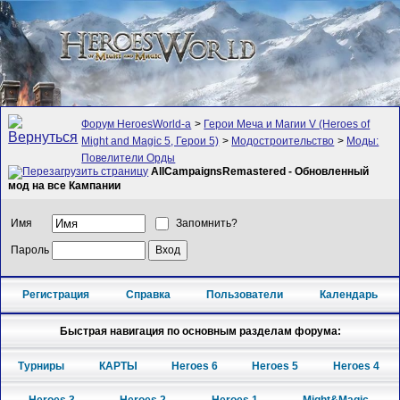
Форум HeroesWorld-а
>
Герои Меча и Магии V (Heroes of
Might and Magic 5, Герои 5)
>
Модостроительство
>
Моды:
Повелители Орды
AllCampaignsRemastered - Обновленный
мод на все Кампании
Имя
Запомнить?
Пароль
Регистрация
Справка
Пользователи
Календарь
Быстрая навигация по основным разделам форума:
Турниры
КАРТЫ
Heroes 6
Heroes 5
Heroes 4