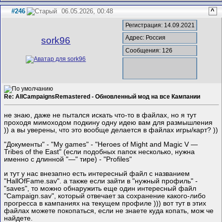
#246
06.05.2026, 00:48
^
Регистрация: 14.09.2021
Адрес: Россия
sork96
Сообщения: 126
Re: AllCampaignsRemastered - Обновленный мод на все Кампании
не знаю, даже не пытался искать что-то в файлах, но я тут
проходя мимоходом подкину одну идею вам для размышления
)) а вы уверены, что это вообще делается в файлах игры/карт? ))
"Документы" - "My games" - "Heroes of Might and Magic V —
Tribes of the East" (если подобных папок несколько, нужна
именно с длинной "—" тире) - "Profiles"
и тут у нас внезапно есть интересный файл с названием
"HallOfFame.sav". а также если зайти в "нужный профиль" -
"saves", то можно обнаружить еще один интересный файл
"Campaign.sav", который отвечает за сохранение какого-либо
прогресса в кампаниях на текущем профиле ))) вот тут в этих
файлах можете покопаться, если не знаете куда копать, мож че
найдете.