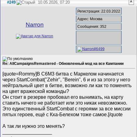
#249
10.05.2026, 07:20
^
Регистрация: 22.03.2022
Адрес: Москва
Narron
Сообщения: 352
Re: AllCampaignsRemastered - Обновленный мод на все Кампании
[quote=Rommy]В C6M3 битва с Маркелом начинается
через StartCombat("Zehir", "Berein", 6 и из за этого у него
нейтральный цвет в битве, возможно ли как то поменять
на цвет вражеской команды?
Он стоит в резерве пробовал его вынимать, на карту
ставить ничего не работает или это никак невозможно.
Это единственный StartCombat с героями за все миссии
пятых героев, ещё с Кха-Белехом тоже самое.[/quote
А так ли нужно это менять?
__________________