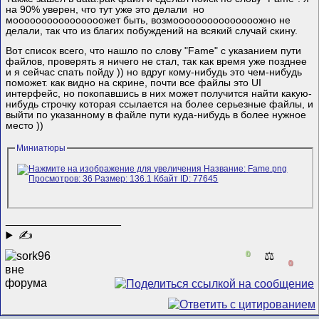
на 90% уверен, что тут уже это делали
но
моооооооооооооооожет быть, возмооооооооооооооожно не
делали, так что из благих побуждений на всякий случай скину.
Вот список всего, что нашло по слову "Fame" с указанием пути
файлов, проверять я ничего не стал, так как время уже позднее
и я сейчас спать пойду )) но вдруг кому-нибудь это чем-нибудь
поможет. как видно на скрине, почти все файлы это UI
интерфейс, но покопавшись в них может получится найти какую-
нибудь строчку которая ссылается на более серьезные файлы, и
выйти по указанному в файле пути куда-нибудь в более нужное
место ))
Миниатюры
__________________
✍
0
⚖️
0