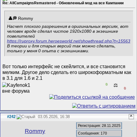
Re: AllCampaignsRemastered - Обновленный мод на все Кампании
Rommy
Насчет плохого разрешения в оригинальных версиях, вот
человек вроде сделал чистое 1920х1080 в экзешнике
повелителей
https://ruproxy.forum.heroesworld.net/showthread.php?t=15563
В теории и для старых версий так можно сделать,
только у меня 0 опыта с экзешниками.
Вот только интерфейс не скейлится, и все становится
мелким. Другое дело сделать его широкоформатным как
в 3.1 для 1.6 и 2.1
0
⚖️
0
#242
03.05.2026, 16:38
^
Регистрация: 28.11.2025
Rommy
Сообщения: 170