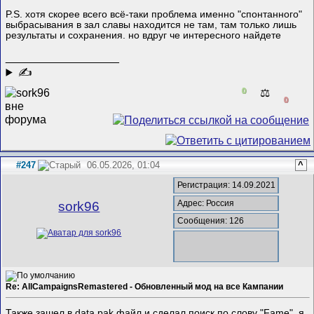
P.S. хотя скорее всего всё-таки проблема именно "спонтанного"
выбрасывания в зал славы находится не там, там только лишь
результаты и сохранения. но вдруг че интересного найдете
__________________
✍
0
⚖️
0
#247
06.05.2026, 01:04
^
Регистрация: 14.09.2021
Адрес: Россия
sork96
Сообщения: 126
Re: AllCampaignsRemastered - Обновленный мод на все Кампании
Также зашел в data.pak файл и сделал поиск по слову "Fame". я