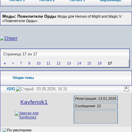
Heroes 3
Heroes 2
Heroes 1
Might&Magic
Моды: Повелители Орды
Моды для Heroes of Might and Magic V:
«Повелители Орды».
Страница 17 из 17
«
<
7
9
10
11
12
13
14
15
16
17
Опции темы
#241
03.05.2026, 16:15
^
Регистрация: 13.01.2026
Kayfenok1
Сообщения: 22