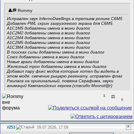
Rommy
Исправлен звук InfernoDwellings в третьем ролике C6M5
Добавлен PWL скрин загрузочного экрана для C6M5
A1C1M5 добавлены имена в мини диалог
A1C2M2 добавлены имена в мини диалог
A1C2M4 добавлены имена в мини диалог
A1C2M5 добавлены имена в мини диалог
A1C3M4 добавлены имена в мини диалог
В поисках силы добавлены имена в мини диалог
Союз добавлены имена в мини диалог
Новые враги добавлены имена в мини диалог
Железный трон добавлены имена в мини диалог
Добавил пару фикс модов которые хотел бы видеть в
этом моде: свечение рыцарю регенату, исправлен флаг
Раилага на оригинальный, повязка Серафима, звуки
анимаций Кампанийских героев (спасибо Mооnst@r)
1
⚖️
0
#253
09.07.2026, 17:09
^