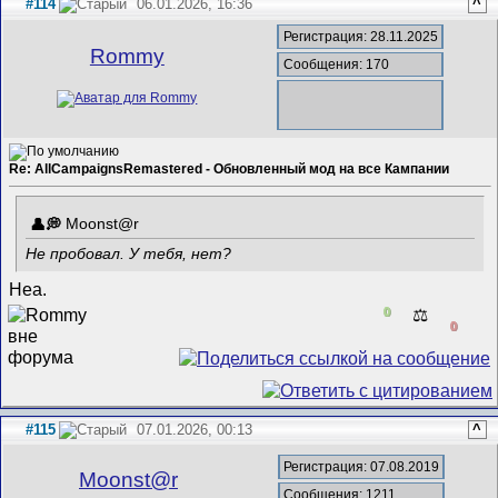
#114
06.01.2026, 16:36
^
Регистрация: 28.11.2025
Rommy
Сообщения: 170
Re: AllCampaignsRemastered - Обновленный мод на все Кампании
Mооnst@r
Не пробовал. У тебя, нет?
Неа.
0
⚖️
0
#115
07.01.2026, 00:13
^
Регистрация: 07.08.2019
Mооnst@r
Сообщения: 1211