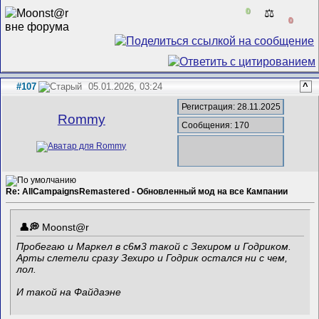
0
⚖️
0
#107
05.01.2026, 03:24
^
Регистрация: 28.11.2025
Rommy
Сообщения: 170
Re: AllCampaignsRemastered - Обновленный мод на все Кампании
Mооnst@r
Пробегаю и Маркел в с6м3 такой с Зехиром и Годриком.
Арты слетели сразу Зехиро и Годрик остался ни с чем,
лол.
И такой на Файдаэне