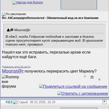
Re: AllCampaignsRemastered - Обновленный мод на все Кампании
Mооnst@r
В с6м3, когда Годриком подходим к заставе в диалог.
сцене присутствует куст закрывающее вид. В оригинале
такого нет, проверил.
Нашёл как это исправить, перезалью архив если
найдутся ещё баги.
Добавлено через 56 секунд
Mооnst@r
получилось перекрасить цвет Маркелу?
0
⚖️
0
#113
06.01.2026, 16:19
^