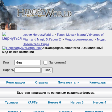
Форум HeroesWorld-а
>
Герои Меча и Магии V (Heroes of
Might and Magic 5, Герои 5)
>
Модостроительство
>
Моды:
Повелители Орды
AllCampaignsRemastered - Обновленный
мод на все Кампании
Имя
Запомнить?
Пароль
Регистрация
Справка
Пользователи
Календарь
Быстрая навигация по основным разделам форума:
Турниры
КАРТЫ
Heroes 6
Heroes 5
Heroes 4