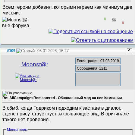
Всем героям добавил, которыми играем как минимум две
миссии.
0
⚖️
0
#109
05.01.2026, 16:27
^
Регистрация: 07.08.2019
Mооnst@r
Сообщения: 1211
Re: AllCampaignsRemastered - Обновленный мод на все Кампании
В с6м3, когда Годриком подходим к заставе в диалог.
сцене присутствует куст закрывающее вид. В оригинале
такого нет, проверил.
Миниатюры