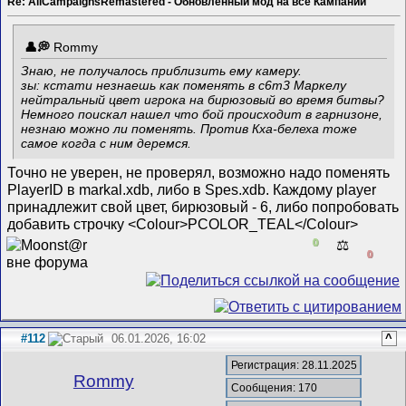
Re: AllCampaignsRemastered - Обновленный мод на все Кампании
Rommy
Знаю, не получалось приблизить ему камеру.
зы: кстати незнаешь как поменять в c6m3 Маркелу
нейтральный цвет игрока на бирюзовый во время битвы?
Немного поискал нашел что бой происходит в гарнизоне,
незнаю можно ли поменять. Против Кха-белеха тоже
самое когда с ним деремся.
Точно не уверен, не проверял, возможно надо поменять
PlayerID в markal.xdb, либо в Spes.xdb. Каждому player
принадлежит свой цвет, бирюзовый - 6, либо попробовать
добавить строчку <Colour>PCOLOR_TEAL</Colour>
0
⚖️
0
#112
06.01.2026, 16:02
^
Регистрация: 28.11.2025
Rommy
Сообщения: 170