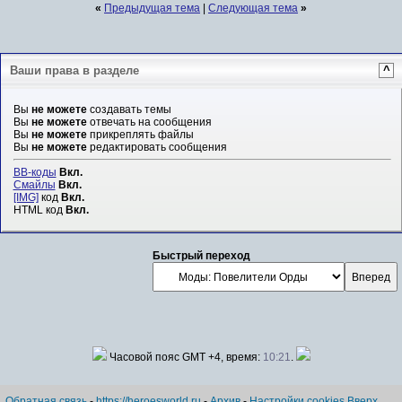
«
Предыдущая тема
|
Следующая тема
»
Ваши права в разделе
^
Вы
не можете
создавать темы
Вы
не можете
отвечать на сообщения
Вы
не можете
прикреплять файлы
Вы
не можете
редактировать сообщения
BB-коды
Вкл.
Смайлы
Вкл.
[IMG]
код
Вкл.
HTML код
Вкл.
Быстрый переход
Часовой пояс GMT +4, время:
10:21
.
Обратная связь
-
https://heroesworld.ru
-
Архив
-
Настройки cookies
Вверх