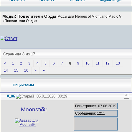
Heroes 3
Heroes 2
Heroes 1
Might&Magic
Моды: Повелители Орды
Моды для Heroes of Might and Magic V:
«Повелители Орды».
Страница 8 из 17
<
1
2
3
4
5
6
7
8
9
10
11
12
13
14
15
16
>
»
Опции темы
#106
05.01.2026, 00:29
^
Регистрация: 07.08.2019
Mооnst@r
Сообщения: 1211