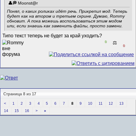
Mооnst@r
Понял, о каких роликах идёт речь. Прикрепил мод. Теперь
будет как на втором и третьем скрине. Думаю, Rommy
обновит. А пока можешь воспользоваться этим модом
или, если знаешь как заменить файлы, просто замени.
Типо текст теперь не будет за край уходить?
0
⚖️
0
Страница 8 из 17
<
1
2
3
4
5
6
7
8
9
10
11
12
13
14
15
16
>
»