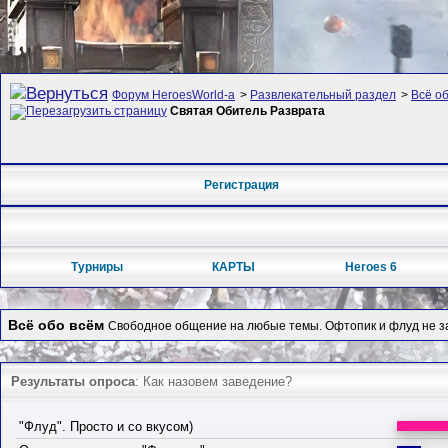
Форум HeroesWorld-а
>
Развлекательный раздел
>
Всё о
Святая Обитель Разврата
Регистрация
Турниры
КАРТЫ
Heroes 6
Всё обо всём
Свободное общение на любые темы. Офтопик и флуд не 
Результаты опроса
: Как назовем заведение?
"Флуд". Просто и со вкусом)