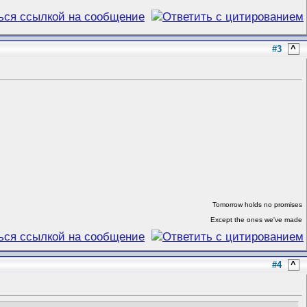
#3
^
Tomorrow holds no promises
Except the ones we've made
#4
^