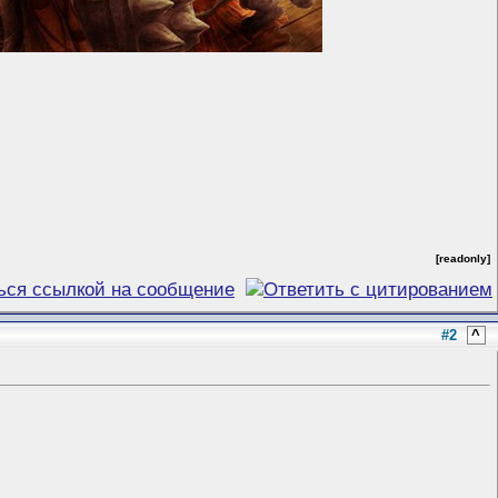
[readonly]
#2
^