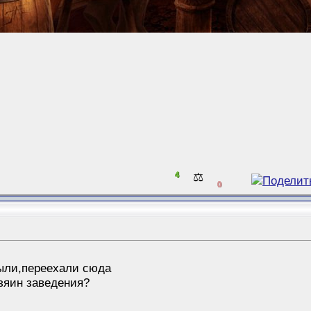
4
⚖️
0
ыли,переехали сюда
зяин заведения?