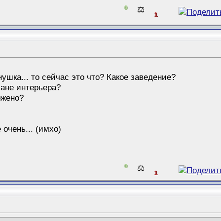
0
⚖️
1
шка... то сейчас это что? Какое заведение?
лане интерьера?
ожено?
 очень... (имхо)
0
⚖️
1