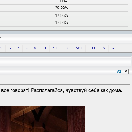
7.14%
39.29%
17.86%
17.86%
0
5
6
7
8
9
11
51
101
501
1001
>
»
#1
^
 все говорят! Располагайся, чувствуй себя как дома.