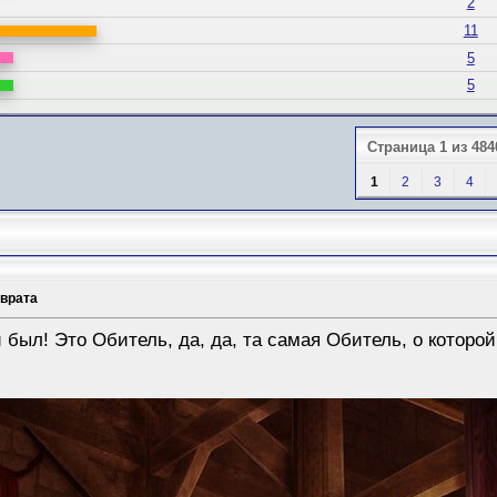
2
11
5
5
Страница 1 из 484
1
2
3
4
зврата
и был! Это Обитель, да, да, та самая Обитель, о которой