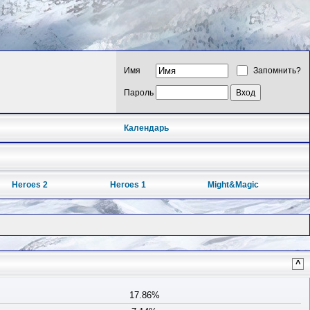
Имя
Запомнить?
Пароль
Календарь
Heroes 2
Heroes 1
Might&Magic
^
17.86%