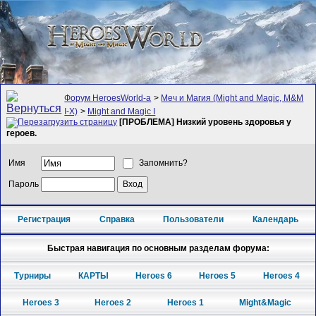
Форум HeroesWorld-а
>
Меч и Магия (Might and Magic, M&M
I-X)
>
Might and Magic I
[ПРОБЛЕМА] Низкий уровень здоровья у
героев.
Имя
Запомнить?
Пароль
Регистрация
Справка
Пользователи
Календарь
Быстрая навигация по основным разделам форума:
Турниры
КАРТЫ
Heroes 6
Heroes 5
Heroes 4
Heroes 3
Heroes 2
Heroes 1
Might&Magic