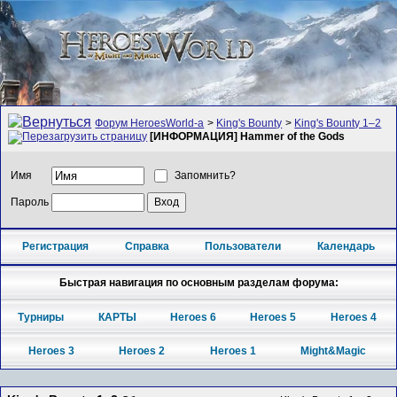
Форум HeroesWorld-а
>
King's Bounty
>
King's Bounty 1–2
[ИНФОРМАЦИЯ] Hammer of the Gods
Имя
Запомнить?
Пароль
Регистрация
Справка
Пользователи
Календарь
Быстрая навигация по основным разделам форума:
Турниры
КАРТЫ
Heroes 6
Heroes 5
Heroes 4
Heroes 3
Heroes 2
Heroes 1
Might&Magic