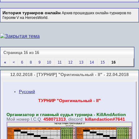
История турниров онлайн
Архив прошедших онлайн-турниров по
Героям V на HeroesWorld.
Страница 16 из 16
«
<
6
8
9
10
11
12
13
14
15
16
12.02.2018 - [ТУРНИР] "Оригинальный - II" - 22.04.2018
Русский
ТУРНИР "Оригинальный - II"
Организатор и главный судья турнира - KillAndAction
Мой номер I.C.Q.
458071313
, discord:
killandaction#7641