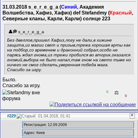
31.03.2018 s_e_r_e_g_a (
Синий
, Академия
Волшебства, Хафиз, Хафиз) def Stefandmy (
Красный
,
Северные кланы, Карли, Карли) солнце 223
s_e_r_e_g_a
Без двеллов,пришел Хафиз,логу не дали,в хижине
защита,из магии свет и призыв,трежа хорошая арты как
на подбор,со временем и драконний собрал,особо не
парясь ждал гнома,из трежи пробился во вторик,оказался
гномий,выбора не было напал,там гном на свето тьме но
ничего не смог сделать,уверенная победа мага.
Спасибо за игру.
Было.
Спасибо за игру.
0
⚖️
0
#229
01.04.2018, 01:41
^
Регистрация: 12.09.2009
Адрес: Киев