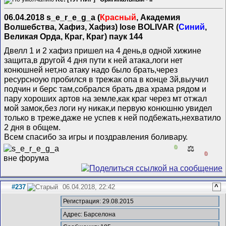
06.04.2018 s_e_r_e_g_a (
Красный
, Академия
Волшебства, Хафиз, Хафиз) lose BOLIVAR (
Синий
,
Великая Орда, Краг, Краг) паук 144
Двелл 1 и 2 хафиз пришел на 4 день,в одной хижине
защита,в другой 4 дня пути к ней атака,логи нет
конюшней нет,но атаку надо было брать,через
ресурсноую пробился в трежак опа в конце 3й,выучил
подчин и берс там,собрался брать два храма рядом и
пару хороших артов на земле,как краг через мт отжал
мой замок,без логи ну никак,и первую конюшню увидел
только в треже,даже не успев к ней подбежать,нехватило
2 дня в общем.
Всем спасибо за игры и поздравления боливару.
0
⚖️
0
#237
06.04.2018, 22:42
^
Регистрация: 29.08.2015
Адрес: Барселона