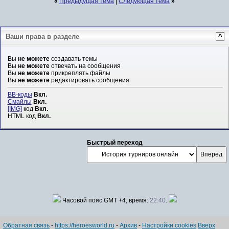
«
Предыдущая тема
|
Следующая тема
»
Ваши права в разделе
^
Вы
не можете
создавать темы
Вы
не можете
отвечать на сообщения
Вы
не можете
прикреплять файлы
Вы
не можете
редактировать сообщения
BB-коды
Вкл.
Смайлы
Вкл.
[IMG]
код
Вкл.
HTML код
Вкл.
Быстрый переход
Часовой пояс GMT +4, время:
22:40
.
Обратная связь
-
https://heroesworld.ru
-
Архив
-
Настройки cookies
Вверх