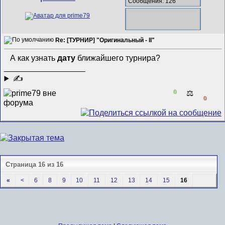
Сообщения: 126
Re: [ТУРНИР] "Оригинальный - II"
А как узнать
дату
ближайшего турнира?
__________________
✍
0
⚖️
0
Страница 16 из 16
«
<
6
8
9
10
11
12
13
14
15
16