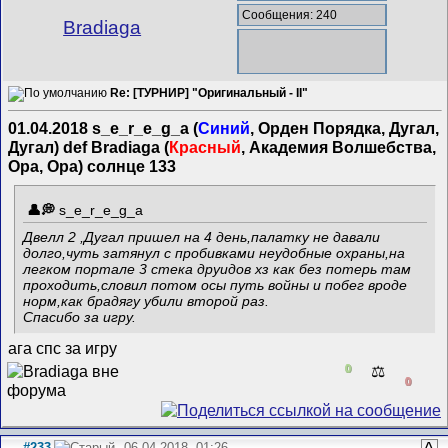
Сообщения: 240
Bradiaga
Re: [ТУРНИР] "Оригинальный - II"
01.04.2018 s_e_r_e_g_a (
Синий
, Орден Порядка, Дугал,
Дугал) def Bradiaga (
Красный
, Академия Волшебства,
Ора, Ора) солнце 133
s_e_r_e_g_a
Двелл 2 ,Дугал пришел на 4 день,палатку не давали
долго,чуть затянул с пробивками неудобные охраны,на
легком портале 3 стека друидов хз как без потерь там
проходить,словил потом осы путь войны и побег вроде
норм,как брадягу убили второй раз.
Спасибо за игру.
ага спс за игру
0
⚖️
0
#233
06.04.2018, 01:26
^