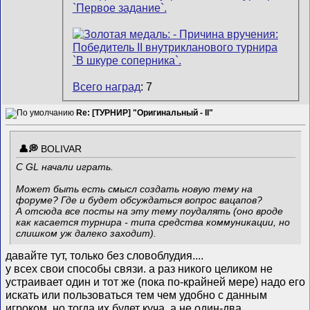
Всего наград
: 7
Re: [ТУРНИР] "Оригинальный - II"
BOLIVAR
С GL начали играть.
Может быть есть смысл создать новую тему на
форуме? Где и будет обсуждаться вопрос вацапов?
А отсюда все посты на эту тему поудалять (оно вроде
как касается турнира - типа средства коммуникации, но
слишком уж далеко заходит).
давайте тут, только без словоблудия....
у всех свои способы связи. а раз никого целиком не
устраивает один и тот же (пока по-крайней мере) надо его
искать или пользоваться тем чем удобно с данным
игроком, но тогда их будет куча, а не один-два...