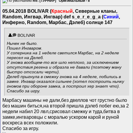
Re: [ТУРНИР] "Оригинальный - II"
05.04.2018 BOLIVAR (
Красный
, Северные кланы,
Random, Ингвар, Ингвар) def s_e_r_e_g_a (
Синий
,
Инферно, Random, Марбас, Дэлеб) солнце 147
BOLIVAR
Нычек не было.
Пошел Ингваром.
У соперника на 1 неделе светился Марбас, на 2 неделе
пересел на Делеб.
У гнома вообщем-то все шло неплохо, за исключением
отсутствия регена и образла не давали (поэтому ману
быстро отсосали черти).
Делеб прыгнула в смежку гнома на 4 неделе, побились в
замке. Ингвар оказался сильнее (хотел построить нычку
гномов при обороне замка, а построил хер знает что).
Спасибо за игру.
Марбасу машины не дали,без двеллов чот грустно было
без машин биться,на второй пришла дэлеб побег ею,за 2
недели набил 20 лвл,срисовал смежку и туда,битва в
замке,ингваровцы с моралью ускором карой и руной
воскреса всех положили.
Спасибо за игру.