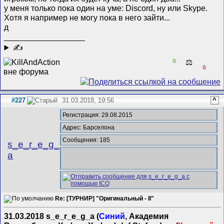
у меня только пока один на уме: Discord, ну или Skype.
Хотя я например не могу пока в него зайти...
д
__________________
✍
0
⚖️
0
#227
31.03.2018, 19:56
^
Регистрация: 29.08.2015
Адрес: Барселона
Сообщения: 185
s_e_r_e_g_
a
Re: [ТУРНИР] "Оригинальный - II"
31.03.2018 s_e_r_e_g_a (
Синий
, Академия