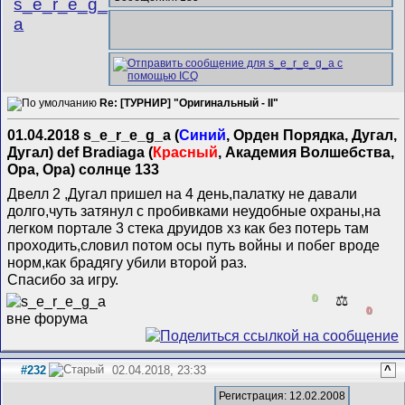
s_e_r_e_g_
a
Re: [ТУРНИР] "Оригинальный - II"
01.04.2018 s_e_r_e_g_a (
Синий
, Орден Порядка, Дугал,
Дугал) def Bradiaga (
Красный
, Академия Волшебства,
Ора, Ора) солнце 133
Двелл 2 ,Дугал пришел на 4 день,палатку не давали
долго,чуть затянул с пробивками неудобные охраны,на
легком портале 3 стека друидов хз как без потерь там
проходить,словил потом осы путь войны и побег вроде
норм,как брадягу убили второй раз.
Спасибо за игру.
0
⚖️
0
#232
02.04.2018, 23:33
^
Регистрация: 12.02.2008