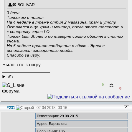
BOLIVAR
3 двел.
Тилсеком и пошел.
На 4 неделе в треже отбил 2 магазина, храм и утопу.
Оставался еще храм и ментор, после этого телепорт и
к сопернику через ГО.
Тилсек был 30 лвл и по таверне сильно обгонял в статах
гнома.
На 5 неделе пришло сообщение о сдаче - Эрлинг
использовал оговоренные лоады.
Спасибо за игру.
Было, спс за игру
__________________
✍
0
⚖️
0
#231
02.04.2018, 00:16
^
Регистрация: 29.08.2015
Адрес: Барселона
Сообщения: 185