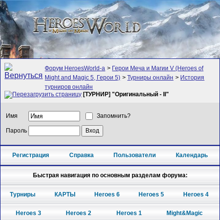
Форум HeroesWorld-а
>
Герои Меча и Магии V (Heroes of
Might and Magic 5, Герои 5)
>
Турниры онлайн
>
История
турниров онлайн
[ТУРНИР] "Оригинальный - II"
Имя
Запомнить?
Пароль
Регистрация
Справка
Пользователи
Календарь
Быстрая навигация по основным разделам форума:
Турниры
КАРТЫ
Heroes 6
Heroes 5
Heroes 4
Heroes 3
Heroes 2
Heroes 1
Might&Magic