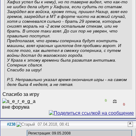
Хафиз успел бы к нему), но по таверне видел, что как-то
не шибко дела идут у Хафиза, если судить по статам.
Загрйдел все войска, кроме птиц, пришел Назир, взял его
гремов, загрейдил в МТ в форте чисто на всякий случай,
хотя и сомневался сильно - брать 29 гремов, которые
снизят мораль на -2 всем остальным стекам, или не
брать. В итоге таки взял. До сих пор не уверен, что
правильно поступил.
Предполагая, что гремы соперника будут контрить
машины, взял красных циклопов для пробивки ворот. И
после того, как вылетел в смежку соперника, с путем
войны достал до маговского города.
У Крага к этому времени была развитая антитьма.
Соперник сдался.
Спасибо за игру!
P.S. Неправильно указал время окончания игры - на самом
деле была 4 неделя, а не пятая.
Спасибо за игру
0
⚖️
0
#238
07.04.2018, 08:41
^
Регистрация: 09.05.2008