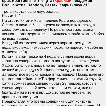
Краг, Краг) def s_e_r_e_g_a (
Красный
, Академия
Волшебства, Random, Раззак, Хафиз) паук 213
Третья карта после двух рестов.
Нычки 1, 2.
На старте Киган и Краг, наличие Крага порадовало.
С самого начала был нацелен не заходить в трежу, а
сразу бежать к сопернику. Но реальность заставила
немного подзадержаться - пришлось зарабатывать бабло
на выкуп войск.
Из одной из смежек видел через ворота трежу, там
недалеко лежал некровский посох, но пересилил себя не
отвлекаться)))
Кстати, в этой треже на 4 неделе увидел возле ворот
таракана соперника, немного погрустил о посохе (если
Хафиз успел бы к нему), но по таверне видел, что как-то
не шибко дела идут у Хафиза, если судить по статам.
Загрйдел все войска, кроме птиц, пришел Назир, взял его
гремов, загрейдил в МТ в форте чисто на всякий случай,
хотя и сомневался сильно - брать 29 гремов, которые
снизят мораль на -2 всем остальным стекам, или не
брать. В итоге таки взял. До сих пор не уверен, что
правильно поступил.
Предполагая, что гремы соперника будут контрить
машины, взял красных циклопов для пробивки ворот. И