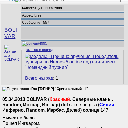
Регистрация: 12.09.2009
Адрес: Киев
Сообщения: 557
BOLI
VAR
Выставка наград
Всего наград
: 1
Re: [ТУРНИР] "Оригинальный - II"
05.04.2018 BOLIVAR (
Красный
, Северные кланы,
Random, Ингвар, Ингвар) def s_e_r_e_g_a (
Синий
,
Инферно, Random, Марбас, Дэлеб) солнце 147
Нычек не было.
Пошел Ингваром.