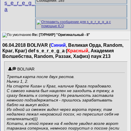
Сообщения: 185
s_e_r_e_g_
a
Re: [ТУРНИР] "Оригинальный - II"
06.04.2018 BOLIVAR (
Синий
, Великая Орда, Random,
Краг, Краг) def s_e_r_e_g_a (
Красный
, Академия
Волшебства, Random, Раззак, Хафиз) паук 213
BOLIVAR
Третья карта после двух рестов.
Нычки 1, 2.
На старте Киган и Краг, наличие Крага порадовало.
С самого начала был нацелен не заходить в трежу, а
сразу бежать к сопернику. Но реальность заставила
немного подзадержаться - пришлось зарабатывать
бабло на выкуп войск.
Из одной из смежек видел через ворота трежу, там
недалеко лежал некровский посох, но пересилил себя не
отвлекаться)))
Кстати, в этой треже на 4 неделе увидел возле ворот
таракана соперника, немного погрустил о посохе (если