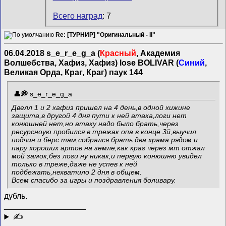
Всего наград
: 7
Re: [ТУРНИР] "Оригинальный - II"
06.04.2018 s_e_r_e_g_a (
Красный
, Академия
Волшебства, Хафиз, Хафиз) lose BOLIVAR (
Синий
,
Великая Орда, Краг, Краг) паук 144
s_e_r_e_g_a
Двелл 1 и 2 хафиз пришел на 4 день,в одной хижине
защита,в другой 4 дня пути к ней атака,логи нет
конюшней нет,но атаку надо было брать,через
ресурсноую пробился в трежак опа в конце 3й,выучил
подчин и берс там,собрался брать два храма рядом и
пару хороших артов на земле,как краг через мт отжал
мой замок,без логи ну никак,и первую конюшню увидел
только в треже,даже не успев к ней
подбежать,нехватило 2 дня в общем.
Всем спасибо за игры и поздравления боливару.
дубль.
__________________
✍