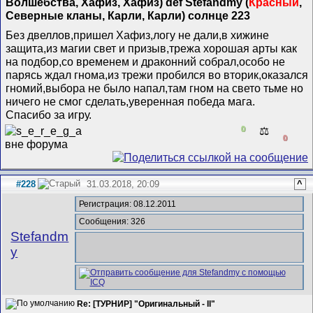
Волшебства, Хафиз, Хафиз) def Stefandmy (
Красный
,
Северные кланы, Карли, Карли) солнце 223
Без двеллов,пришел Хафиз,логу не дали,в хижине
защита,из магии свет и призыв,трежа хорошая арты как
на подбор,со временем и драконний собрал,особо не
парясь ждал гнома,из трежи пробился во вторик,оказался
гномий,выбора не было напал,там гном на свето тьме но
ничего не смог сделать,уверенная победа мага.
Спасибо за игру.
0
⚖️
0
#228
31.03.2018, 20:09
^
Регистрация: 08.12.2011
Сообщения: 326
Stefandm
y
Re: [ТУРНИР] "Оригинальный - II"