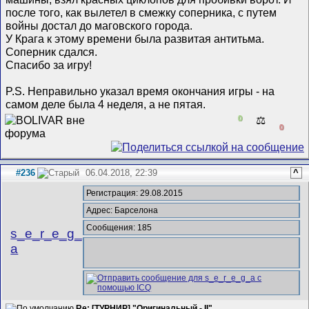
после того, как вылетел в смежку соперника, с путем
войны достал до маговского города.
У Крага к этому времени была развитая антитьма.
Соперник сдался.
Спасибо за игру!
P.S. Неправильно указал время окончания игры - на
самом деле была 4 неделя, а не пятая.
0
⚖️
0
#236
06.04.2018, 22:39
^
Регистрация: 29.08.2015
Адрес: Барселона
Сообщения: 185
s_e_r_e_g_
a
Re: [ТУРНИР] "Оригинальный - II"