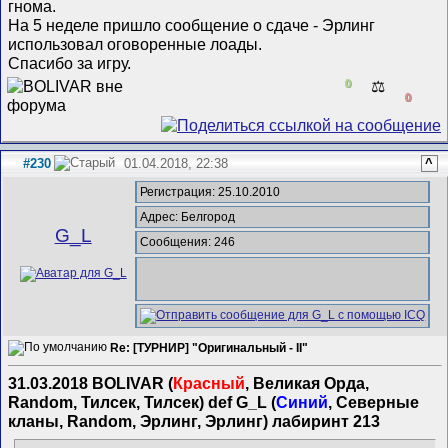
гнома.
На 5 неделе пришло сообщение о сдаче - Эрлинг
использовал оговоренные лоады.
Спасибо за игру.
0
⚖️
0
#230
01.04.2018, 22:38
^
Регистрация: 25.10.2010
Адрес: Белгород
G_L
Сообщения: 246
Re: [ТУРНИР] "Оригинальный - II"
31.03.2018 BOLIVAR (
Красный
, Великая Орда,
Random, Тилсек, Тилсек) def G_L (
Синий
, Северные
кланы, Random, Эрлинг, Эрлинг) лабиринт 213