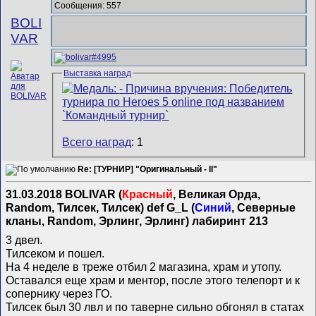
Сообщения: 557
BOLI
VAR
Выставка наград
Всего наград
: 1
Re: [ТУРНИР] "Оригинальный - II"
31.03.2018 BOLIVAR (
Красный
, Великая Орда,
Random, Тилсек, Тилсек) def G_L (
Синий
, Северные
кланы, Random, Эрлинг, Эрлинг) лабиринт 213
3 двел.
Тилсеком и пошел.
На 4 неделе в треже отбил 2 магазина, храм и утопу.
Оставался еще храм и ментор, после этого телепорт и к
сопернику через ГО.
Тилсек был 30 лвл и по таверне сильно обгонял в статах