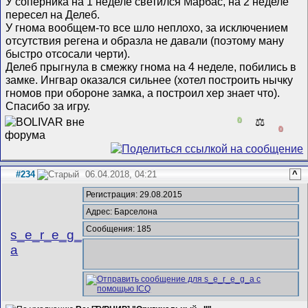
У соперника на 1 неделе светился Марбас, на 2 неделе
пересел на Делеб.
У гнома вообщем-то все шло неплохо, за исключением
отсутствия регена и образла не давали (поэтому ману
быстро отсосали черти).
Делеб прыгнула в смежку гнома на 4 неделе, побились в
замке. Ингвар оказался сильнее (хотел построить нычку
гномов при обороне замка, а построил хер знает что).
Спасибо за игру.
0
⚖️
0
#234
06.04.2018, 04:21
^
Регистрация: 29.08.2015
Адрес: Барселона
Сообщения: 185
s_e_r_e_g_
a