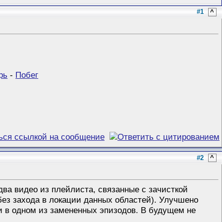
#1
^
рь
-
Побег
#2
^
два видео из плейлиста, связанные с зачисткой
без захода в локации данных областей). Улучшено
ки в одном из замененных эпизодов. В будущем не