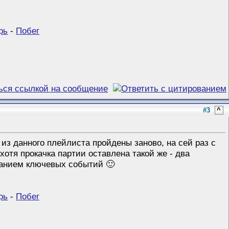
рь
-
Побег
#3
^
из данного плейлиста пройдены заново, на сей раз с
отя прокачка партии оставлена такой же - два
санием ключевых событий 🙂
рь
-
Побег