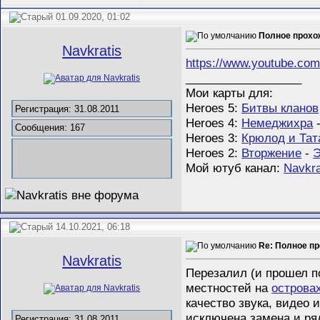
01.09.2020, 01:02
Полное прохож
Navkratis
https://www.youtube.com
__________________
Мои карты для:
Heroes 5:
Битвы кланов
Регистрация: 31.08.2011
Heroes 4:
Немеджихра
Сообщения: 167
Heroes 3:
Крюлод и Тат
Heroes 2:
Вторжение
-
Э
Мой ютуб канал:
Navkra
14.10.2021, 06:18
Re: Полное пр
Navkratis
Перезалил (и прошел по
местностей на
острова
качество звука, видео 
исключена замена и ря
Регистрация: 31.08.2011