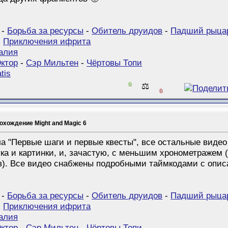
-
Борьба за ресурсы
-
Обитель друидов
-
Падший рыца
-
Приключения ифрита
алия
ктор
-
Сэр Мильтен
-
Чёртовы Топи
tis
0
⚖️
0
охождение Might and Magic 6
 "Первые шаги и первые квесты", все остальные видео 
а и картинки, и, зачастую, с меньшим хронометражем (х
хв). Все видео снабжены подробными таймкодами с опи
-
Борьба за ресурсы
-
Обитель друидов
-
Падший рыца
-
Приключения ифрита
алия
ктор
-
Сэр Мильтен
-
Чёртовы Топи