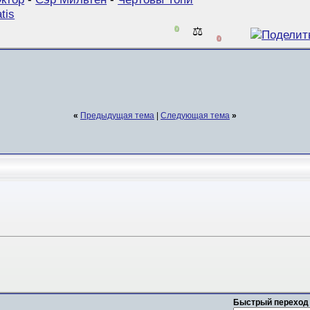
tis
0
⚖️
0
«
Предыдущая тема
|
Следующая тема
»
Быстрый переход