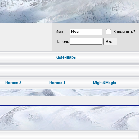
Имя
Запомнить?
Пароль
Календарь
Heroes 2
Heroes 1
Might&Magic