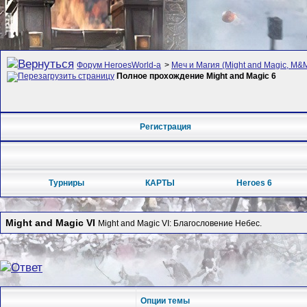
Форум HeroesWorld-а
>
Меч и Магия (Might and Magic, M&M
Полное прохождение Might and Magic 6
Регистрация
Турниры
КАРТЫ
Heroes 6
Might and Magic VI
Might and Magic VI: Благословение Небес.
Опции темы