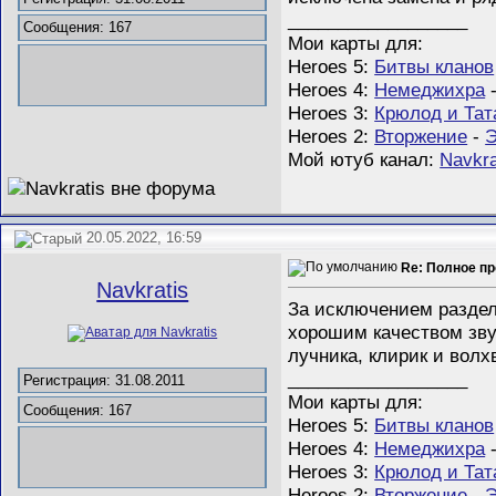
__________________
Сообщения: 167
Мои карты для:
Heroes 5:
Битвы кланов
Heroes 4:
Немеджихра
Heroes 3:
Крюлод и Тат
Heroes 2:
Вторжение
-
Э
Мой ютуб канал:
Navkra
20.05.2022, 16:59
Re: Полное пр
Navkratis
За исключением раздела
хорошим качеством звук
лучника, клирик и вол
__________________
Регистрация: 31.08.2011
Мои карты для:
Сообщения: 167
Heroes 5:
Битвы кланов
Heroes 4:
Немеджихра
Heroes 3:
Крюлод и Тат
Heroes 2:
Вторжение
-
Э