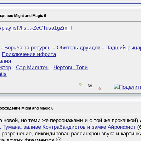
дение Might and Magic 6
/playlist?lis...-ZeCTusa1gZmFI
-
Борьба за ресурсы
-
Обитель друидов
-
Падший рыца
-
Приключения ифрита
алия
ктор
-
Сэр Мильтен
-
Чёртовы Топи
tis
0
⚖️
0
охождение Might and Magic 6
 новой, но теми же персонажами и с той же прокачкой) 
х Тумана
,
заливе Контрабандистов и замке Айронфист
(
и разрешение, ликвидирован рассинхрон звука и картин
да других фрагментов 🙂