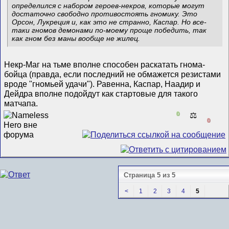
определился с набором героев-некров, которые могут
достаточно свободно противостоять гномику. Это
Орсон, Лукреция и, как это не странно, Каспар. Но все-
таки гномов демонами по-моему проще победить, так
как гном без маны вообще не жилец.
Некр-Маг на тьме вполне способен раскатать гнома-
бойца (правда, если последний не обмажется резистами
вроде "гномьей удачи"). Равенна, Каспар, Наадир и
Дейдра вполне подойдут как стартовые для такого
матчапа.
0
⚖️
0
Страница 5 из 5
<
1
2
3
4
5