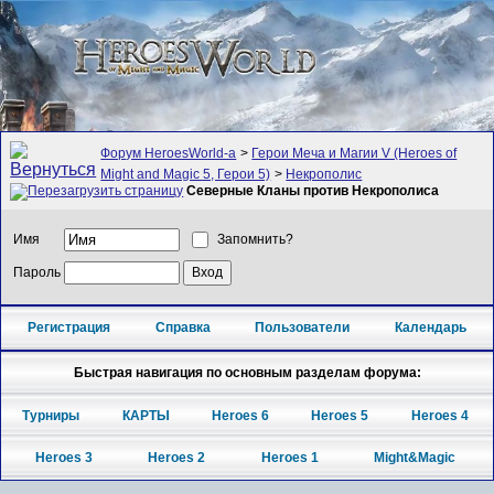
Форум HeroesWorld-а
>
Герои Меча и Магии V (Heroes of
Might and Magic 5, Герои 5)
>
Некрополис
Северные Кланы против Некрополиса
Имя
Запомнить?
Пароль
Регистрация
Справка
Пользователи
Календарь
Быстрая навигация по основным разделам форума:
Турниры
КАРТЫ
Heroes 6
Heroes 5
Heroes 4
Heroes 3
Heroes 2
Heroes 1
Might&Magic