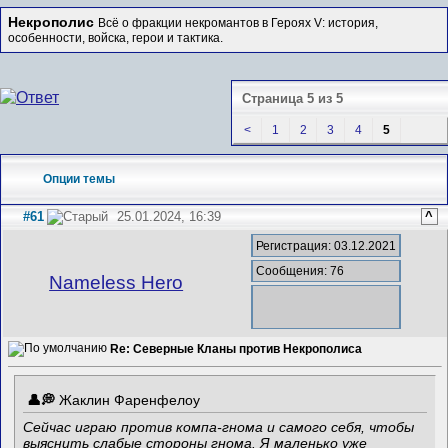
Некрополис
Всё о фракции некромантов в Героях V: история,
особенности, войска, герои и тактика.
Страница 5 из 5
<
1
2
3
4
5
Опции темы
#61
25.01.2024, 16:39
^
Регистрация: 03.12.2021
Сообщения: 76
Nameless Hero
Re: Северные Кланы против Некрополиса
Жаклин Фаренфелоу
Сейчас играю против компа-гнома и самого себя, чтобы
выяснить слабые стороны гнома. Я маленько уже