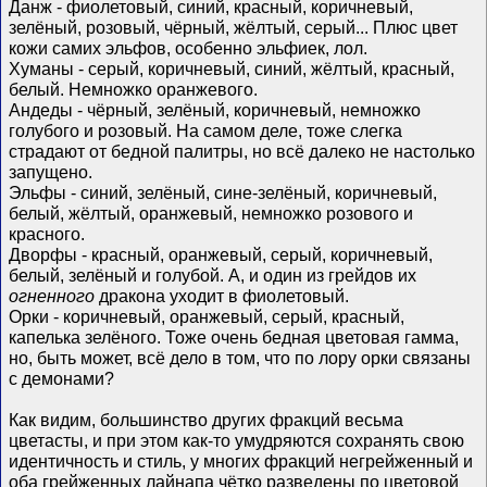
Данж - фиолетовый, синий, красный, коричневый,
зелёный, розовый, чёрный, жёлтый, серый... Плюс цвет
кожи самих эльфов, особенно эльфиек, лол.
Хуманы - серый, коричневый, синий, жёлтый, красный,
белый. Немножко оранжевого.
Андеды - чёрный, зелёный, коричневый, немножко
голубого и розовый. На самом деле, тоже слегка
страдают от бедной палитры, но всё далеко не настолько
запущено.
Эльфы - синий, зелёный, сине-зелёный, коричневый,
белый, жёлтый, оранжевый, немножко розового и
красного.
Дворфы - красный, оранжевый, серый, коричневый,
белый, зелёный и голубой. А, и один из грейдов их
огненного
дракона уходит в фиолетовый.
Орки - коричневый, оранжевый, серый, красный,
капелька зелёного. Тоже очень бедная цветовая гамма,
но, быть может, всё дело в том, что по лору орки связаны
с демонами?
Как видим, большинство других фракций весьма
цветасты, и при этом как-то умудряются сохранять свою
идентичность и стиль, у многих фракций негрейженный и
оба грейженных лайнапа чётко разведены по цветовой