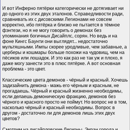
И вот Инферно пятёрки категорически не дотягивает ни
до одного из этих двух эталонов. Справедливости ради,
сравнивать их с дисовскими Легионами не совсем
корректно, ибо пятёрка и близко не пытается в тёмное
фэнтези, но я не могу говорить о демонах без
упоминания богичных Дисайплс, сорян. Но ведь и на
фоне Кингс Баунти они выглядят... недостаточно
мультяшными. Импы скорее уродливые, чем забавные, а
церберы и кошмары больше похожи на чудовищ, чем на
пёсиков или лошадок. И это как раз не так уж и плохо, я
даже могу занести это в плюс пятёрке. А вот основная
проблема - это цвет.
Классические цвета демонов - чёрный и красный. Хочешь
задизайнить демона - мажь его чёрным и красным, не
прогадаешь. Чёрный и красный жизненно необходимы,
если делаешь демоническую фракцию, демонов без
чёрного и красного просто не поймут. Но вопрос не в том,
насколько чёрный и красный необходимы. Вопрос в
другом - достаточно ли для демонов лишь этих двух
цветов?
Смотрим на дисайпловские Легионы. Экран города и