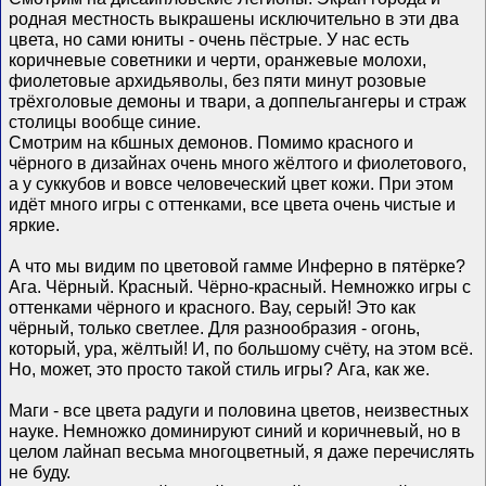
родная местность выкрашены исключительно в эти два
цвета, но сами юниты - очень пёстрые. У нас есть
коричневые советники и черти, оранжевые молохи,
фиолетовые архидьяволы, без пяти минут розовые
трёхголовые демоны и твари, а доппельгангеры и страж
столицы вообще синие.
Смотрим на кбшных демонов. Помимо красного и
чёрного в дизайнах очень много жёлтого и фиолетового,
а у суккубов и вовсе человеческий цвет кожи. При этом
идёт много игры с оттенками, все цвета очень чистые и
яркие.
А что мы видим по цветовой гамме Инферно в пятёрке?
Ага. Чёрный. Красный. Чёрно-красный. Немножко игры с
оттенками чёрного и красного. Вау, серый! Это как
чёрный, только светлее. Для разнообразия - огонь,
который, ура, жёлтый! И, по большому счёту, на этом всё.
Но, может, это просто такой стиль игры? Ага, как же.
Маги - все цвета радуги и половина цветов, неизвестных
науке. Немножко доминируют синий и коричневый, но в
целом лайнап весьма многоцветный, я даже перечислять
не буду.