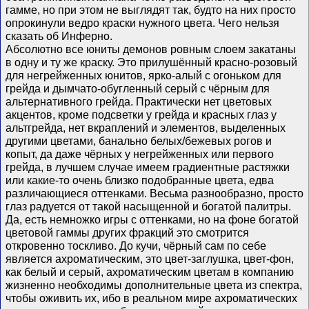
гамме, но при этом не выглядят так, будто на них просто
опрокинули ведро краски нужного цвета. Чего нельзя
сказать об Инферно.
Абсолютно все юниты демонов ровным слоем закатаны
в одну и ту же краску. Это прилушённый красно-розовый
для негрейженных юнитов, ярко-алый с огоньком для
грейда и дымчато-обугленный серый с чёрным для
альтернативного грейда. Практически нет цветовых
акцентов, кроме подсветки у грейда и красных глаз у
альтгрейда, нет вкраплений и элементов, выделенных
другими цветами, банально белых/бежевых рогов и
копыт, да даже чёрных у негрейженных или первого
грейда, в лучшем случае имеем градиентные растяжки
или какие-то очень близко подобранные цвета, едва
различающиеся оттенками. Весьма разнообразно, просто
глаз радуется от такой насыщенной и богатой палитры.
Да, есть немножко игры с оттенками, но на фоне богатой
цветовой гаммы других фракций это смотрится
откровенно тоскливо. До кучи, чёрный сам по себе
является ахроматическим, это цвет-заглушка, цвет-фон,
как белый и серый, ахроматическим цветам в компанию
жизненно необходимы дополнительные цвета из спектра,
чтобы оживить их, ибо в реальном мире ахроматических