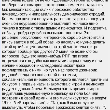
Мне очень нравится некая чудовищность-рептилоидность
церберов и кошмаров, это хорошо ломает их, казалось
бы, млекопитающий облик, прекрасно работает на
чужеродность и неправильность демонических отродий.
Кошмаров хочется поругать разве что за рог на носу, уж
очень он неуравновешенно выглядит, коняшке явно
тяжело в жизни с таким дрыном приходится. И подсветка
лобка у грейда суккубов вызывает вопросы. Это
решение, безусловно, интересное, хорошо смотрится и
вписывается в общий образ, но насколько нужно делать
такой яркий акцент именно на этой части тела в игре,
которая вообще про другое? У меня не возникло бы
вопросов, будь это какая-нибудь РПГ, где игрок
встречается с подобными юнитами лицом к лицу и при
желании разработчика/мододела может даже
пофлиртовать с ними, но тут у нас просто дженерик
рядовой солдат из пошаговой стратегии,
соблазнительная внешность которого является приятным
бонусом в первые часы знакомства с игрой и немножко
радует в дальнейшем. Большую часть времени игрок
видит лишь уменьшенную модельку на поле боя или
портретик в своей армии, и его мысли крутятся не вокруг
"Эх, я б её заромансил", а "Так, как б ими получше
шмальнуть, чтобы побольше вражеских юнитов снять...".