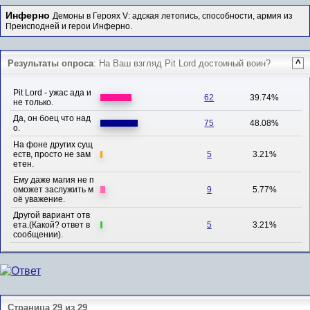
Инферно
Демоны в Героях V: адская летопись, способности, армия из
Преисподней и герои Инферно.
Результаты опроса
: На Ваш взгляд Pit Lord достоиный воин?
^
Pit Lord - ужас ада и
62
39.74%
не только.
Да, он боец что над
75
48.08%
о.
На фоне других сущ
еств, просто не зам
5
3.21%
етен.
Ему даже магия не п
оможет заслужить м
9
5.77%
оё уважение.
Другой вариант отв
ета.(Какой? ответ в
5
3.21%
сообщении).
Страница 29 из 29