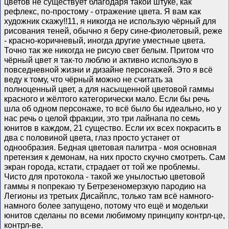
цветов не существует благодаря такой штуке, как
рефлекс, по-простому - отражение цвета. Я вам как
художник скажу!!11, я никогда не использую чёрный для
рисования теней, обычно я беру сине-фиолетовый, реже
- красно-коричневый, иногда другие уместные цвета.
Точно так же никогда не рисую свет белым. Притом что
чёрный цвет я так-то люблю и активно использую в
повседневной жизни и дизайне персонажей. Это я всё
веду к тому, что чёрный можно не считать за
полноценный цвет, а для насыщенной цветовой гаммы
красного и жёлтого категорически мало. Если бы речь
шла об одном персонаже, то всё было бы идеально, но у
нас речь о целой фракции, это три лайнапа по семь
юнитов в каждом, 21 существо. Если их всех покрасить в
два с половиной цвета, глаз просто устанет от
однообразия. Бедная цветовая палитра - моя основная
претензия к демонам, на них просто скучно смотреть. Сам
экран города, кстати, страдает от той же проблемы.
Чисто для протокола - такой же унылостью цветовой
гаммы я попрекаю ту Бетрезеномерзкую пародию на
Легионы из третьих Дисайплс, только там всё намного-
намного более запущено, потому что ещё и модельки
юнитов сделаны по всеми любимому принципу контрл-це,
контрл-ве.