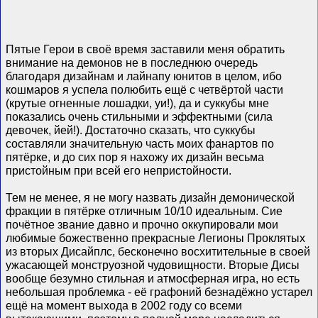
Пятые Герои в своё время заставили меня обратить
внимание на демонов не в последнюю очередь
благодаря дизайнам и лайнапу юнитов в целом, ибо
кошмаров я успела полюбить ещё с четвёртой части
(крутые огненные лошадки, уи!), да и суккубы мне
показались очень стильными и эффектными (сила
девочек, йей!). Достаточно сказать, что суккубы
составляли значительную часть моих фанартов по
пятёрке, и до сих пор я нахожу их дизайн весьма
пристойным при всей его непристойности.
Тем не менее, я не могу назвать дизайн демонической
фракции в пятёрке отличным 10/10 идеальным. Сие
почётное звание давно и прочно оккупировали мои
любимые божественно прекрасные Легионы Проклятых
из вторых Дисайплс, бесконечно восхитительные в своей
ужасающей монструозной чудовищности. Вторые Дисы
вообще безумно стильная и атмосферная игра, но есть
небольшая проблемка - её графоний безнадёжно устарел
ещё на момент выхода в 2002 году со всеми