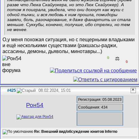
разве что Люка Скайуокера, но это Люк Скайуокер). А
потом я поиграла, увидела, что они дохнут как мухи с
одной тычки, и вся любовь к ним прошла, помидоры
завяли, боль, разочарование, я даже фанартить их стала
меньше. Суккубы, конечно, получше, ибо стрелки, но тем
не менее.
О,у меня похожая ситуация, но с пещерными владыками
и ещё несколькими существами (ракшасы-раджи,
ассасины, демоны, дьяволы, минотавры...)
0
⚖️
0
#425
08.02.2024, 15:01
^
Регистрация: 05.08.2023
Рон54
Сообщения: 434
Re: Внешний вид/обсуждение юнитов Inferno