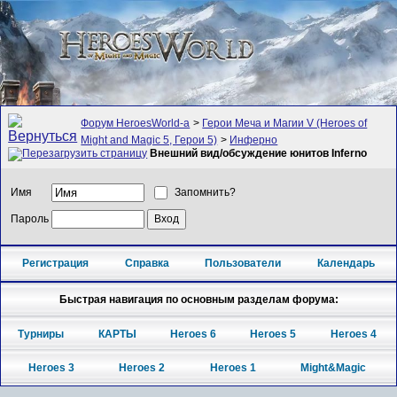
Форум HeroesWorld-а
>
Герои Меча и Магии V (Heroes of
Might and Magic 5, Герои 5)
>
Инферно
Внешний вид/обсуждение юнитов Inferno
Имя
Запомнить?
Пароль
Регистрация
Справка
Пользователи
Календарь
Быстрая навигация по основным разделам форума:
Турниры
КАРТЫ
Heroes 6
Heroes 5
Heroes 4
Heroes 3
Heroes 2
Heroes 1
Might&Magic