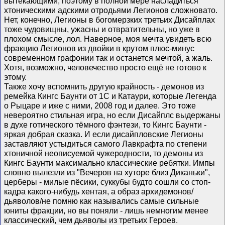
вытекающими, поэтому в полной мере насладиться
хтоническими адскими отродьями Легионов сложновато.
Нет, конечно, Легионы в богомерзких третьих Дисайплах
тоже чудовищны, ужасны и отвратительны, но уже в
плохом смысле, лол. Наверное, моя мечта увидеть всю
фракцию Легионов из двойки в крутом плюс-минус
современном графонии так и останется мечтой, а жаль.
Хотя, возможно, человечество просто ещё не готово к
этому.
Также хочу вспомнить другую крайность - демонов из
ремейка Кингс Баунти от 1С и Катаури, которые Легенда
о Рыцаре и иже с ними, 2008 год и далее. Это тоже
невероятно стильная игра, но если Дисайплс выдержаны
в духе готического тёмного фэнтези, то Кингс Баунти -
яркая добрая сказка. И если дисайпловские Легионы
заставляют устыдиться самого Лавкрафта по степени
хтоничной неописуемой чужеродности, то демоны из
Кингс Баунти максимально классические ребятки. Импы
словно вылезли из "Вечеров на хуторе близ Диканьки",
церберы - милые пёсики, суккубы будто сошли со стоп-
кадра какого-нибудь хентая, а образ архидемонов/
дьяволов/не помню как назывались самые сильные
юниты фракции, но вы поняли - лишь немногим менее
классический, чем дьяволы из третьих Героев.