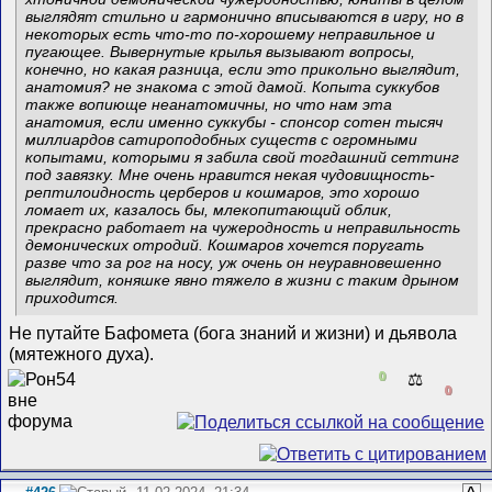
выглядят стильно и гармонично вписываются в игру, но в
некоторых есть что-то по-хорошему неправильное и
пугающее. Вывернутые крылья вызывают вопросы,
конечно, но какая разница, если это прикольно выглядит,
анатомия? не знакома с этой дамой. Копыта суккубов
также вопиюще неанатомичны, но что нам эта
анатомия, если именно суккубы - спонсор сотен тысяч
миллиардов сатироподобных существ с огромными
копытами, которыми я забила свой тогдашний сеттинг
под завязку. Мне очень нравится некая чудовищность-
рептилоидность церберов и кошмаров, это хорошо
ломает их, казалось бы, млекопитающий облик,
прекрасно работает на чужеродность и неправильность
демонических отродий. Кошмаров хочется поругать
разве что за рог на носу, уж очень он неуравновешенно
выглядит, коняшке явно тяжело в жизни с таким дрыном
приходится.
Не путайте Бафомета (бога знаний и жизни) и дьявола
(мятежного духа).
0
⚖️
0