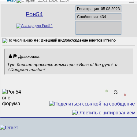
#426
11.02.2024, 21:34
^
Регистрация: 05.08.2023
Рон54
Сообщения: 434
Re: Внешний вид/обсуждение юнитов Inferno
Драккошка
Тут больше просятся мемы про ♂️Boss of the gym♂️ и
♂️Dungeon master♂️
0
⚖️
0