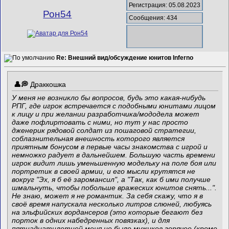
Регистрация: 05.08.2023
Рон54
Сообщения: 434
Re: Внешний вид/обсуждение юнитов Inferno
Драккошка
У меня не возникло бы вопросов, будь это какая-нибудь
РПГ, где игрок встречается с подобными юнитами лицом
к лицу и при желании разработчика/мододела может
даже пофлиртовать с ними, но тут у нас просто
дженерик рядовой солдат из пошаговой стратегии,
соблазнительная внешность которого является
приятным бонусом в первые часы знакомства с игрой и
немножко радует в дальнейшем. Большую часть времени
игрок видит лишь уменьшенную модельку на поле боя или
портретик в своей армии, и его мысли крутятся не
вокруг "Эх, я б её заромансил", а "Так, как б ими получше
шмальнуть, чтобы побольше вражеских юнитов снять...".
Не знаю, может я не романтик. За себя скажу, что я в
своё время напускала несколько литров слюней, любуясь
на эльфийских вордансеров (это которые бегают без
порток в одних набедренных повязках), и для
пятнадцатилетней меня не было мужиков горячее (кроме