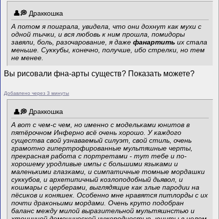
Драккошка
А потом я поиграла, увидела, что они дохнут как мухи с
одной тычки, и вся любовь к ним прошла, помидоры
завяли, боль, разочарование, я даже
фанартить
их стала
меньше. Суккубы, конечно, получше, ибо стрелки, но тем
не менее.
Вы рисовали фна-арты существ? Показать можете?
Добавлено через 3 минуты
Драккошка
А вот с чем-с чем, но именно с модельками юнитов в
пятёрочном Инферно всё очень хорошо. У каждого
существа свой узнаваемый силуэт, свой стиль, очень
грамотно гипертрофированные мультяшные черты,
прекрасная работа с портретами - тут тебе и по-
хорошему уродливые импы с большими языками и
маленькими глазками, и симпатичные томные мордашки
суккубов, и архетипичный козлоподобный дьявол, и
кошмары с церберами, выглядящие как злые пародии на
пёсиков и коняшек. Особенно мне нравятся питлорды с их
почти драконьими мордами. Очень круто подобран
баланс между милой выразительной мультяшнстью и
хтоничной демонической чужеродностью, юниты в целом