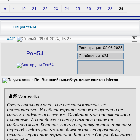
«
<
19
21
22
23
24
25
26
27
28
29
Опции темы
#421
09.01.2024, 15:27
^
Регистрация: 05.08.2023
Рон54
Сообщения: 434
Re: Внешний вид/обсуждение юнитов Inferno
Werevolka
Очень стильная раса, все сделаны классно, не
подкопаешься. И собаки хороши, это ж не пудели и не
мопсы, а адские псы все же. Особенно мне нравятся кони
альтовые. А вот дьявол сверху немного похож на
майского жука. Кстати, видела пиратку пятых, так там
перевод - сдохнуть можно: дьяволята - «паразиты»,
демоны - «рогатое ворчание». Кто-то с бодуна большого
переводил...