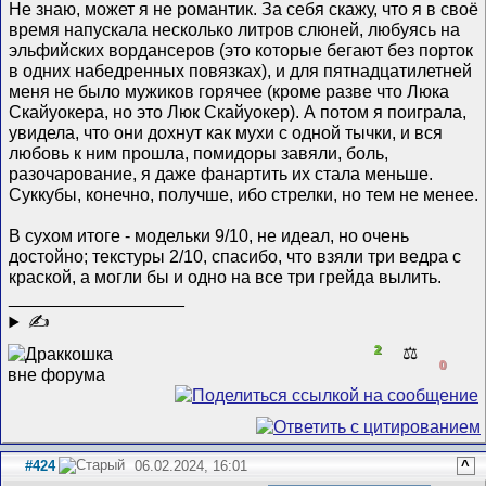
Не знаю, может я не романтик. За себя скажу, что я в своё
время напускала несколько литров слюней, любуясь на
эльфийских вордансеров (это которые бегают без порток
в одних набедренных повязках), и для пятнадцатилетней
меня не было мужиков горячее (кроме разве что Люка
Скайуокера, но это Люк Скайуокер). А потом я поиграла,
увидела, что они дохнут как мухи с одной тычки, и вся
любовь к ним прошла, помидоры завяли, боль,
разочарование, я даже фанартить их стала меньше.
Суккубы, конечно, получше, ибо стрелки, но тем не менее.
В сухом итоге - модельки 9/10, не идеал, но очень
достойно; текстуры 2/10, спасибо, что взяли три ведра с
краской, а могли бы и одно на все три грейда вылить.
__________________
✍
2
⚖️
0
#424
06.02.2024, 16:01
^