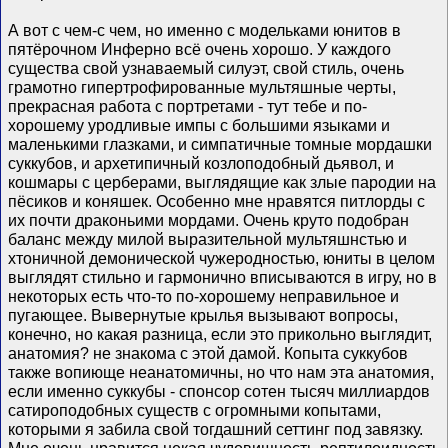
А вот с чем-с чем, но именно с модельками юнитов в
пятёрочном Инферно всё очень хорошо. У каждого
существа свой узнаваемый силуэт, свой стиль, очень
грамотно гипертрофированные мультяшные черты,
прекрасная работа с портретами - тут тебе и по-
хорошему уродливые импы с большими языками и
маленькими глазками, и симпатичные томные мордашки
суккубов, и архетипичный козлоподобный дьявол, и
кошмары с церберами, выглядящие как злые пародии на
пёсиков и коняшек. Особенно мне нравятся питлорды с
их почти драконьими мордами. Очень круто подобран
баланс между милой выразительной мультяшнстью и
хтоничной демонической чужеродностью, юниты в целом
выглядят стильно и гармонично вписываются в игру, но в
некоторых есть что-то по-хорошему неправильное и
пугающее. Вывернутые крылья вызывают вопросы,
конечно, но какая разница, если это прикольно выглядит,
анатомия? не знакома с этой дамой. Копыта суккубов
также вопиюще неанатомичны, но что нам эта анатомия,
если именно суккубы - спонсор сотен тысяч миллиардов
сатироподобных существ с огромными копытами,
которыми я забила свой тогдашний сеттинг под завязку.