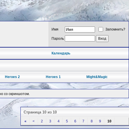
Имя
Запомнить?
Пароль
Календарь
Heroes 2
Heroes 1
Might&Magic
но со скриншотом.
Страница 10 из 10
«
<
2
3
4
5
6
7
8
9
10