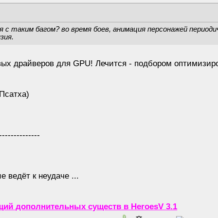
 с таким багом? во время боев, анимация персонажей период
зия.
ивых драйверов для GPU! Лечится - подбором оптимизир
(Псатха)
--------------
 ведёт к неудаче ...
ий дополнительных существ в HeroesV 3.1
0