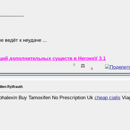
--------------
 ведёт к неудаче ...
ий дополнительных существ в HeroesV 3.1
0
⚖️
0
llen Rylfrauth
halexin Buy Tamoxifen No Prescription Uk
cheap cialis
Viag