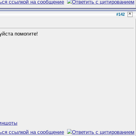
#142
^
уйста помогите!
риншоты