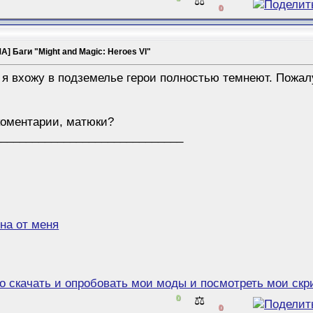
⚖️
0
] Баги "Might and Magic: Heroes VI"
а я вхожу в подземелье герои полностью темнеют. Пожал
коментарии, матюки?
______________________________
на от меня
но скачать и опробовать мои моды и посмотреть мои ск
0
⚖️
0