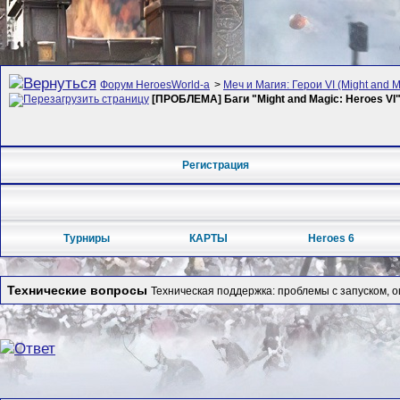
Форум HeroesWorld-а
>
Меч и Магия: Герои VI (Might and M
[ПРОБЛЕМА] Баги "Might and Magic: Heroes VI
Регистрация
Турниры
КАРТЫ
Heroes 6
Технические вопросы
Техническая поддержка: проблемы с запуском, 