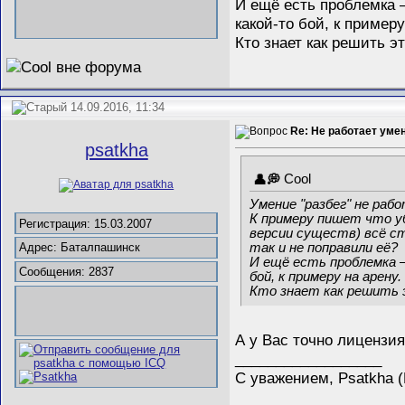
И ещё есть проблемка —
какой-то бой, к примеру
Кто знает как решить 
14.09.2016, 11:34
Re: Не работает уме
psatkha
Cool
Умение "разбег" не раб
К примеру пишет что уб
Регистрация: 15.03.2007
версии существ) всё ст
так и не поправили её?
Адрес: Баталпашинск
И ещё есть проблемка 
Сообщения: 2837
бой, к примеру на арену.
Кто знает как решить 
А у Вас точно лицензи
__________________
С уважением, Psatkha 