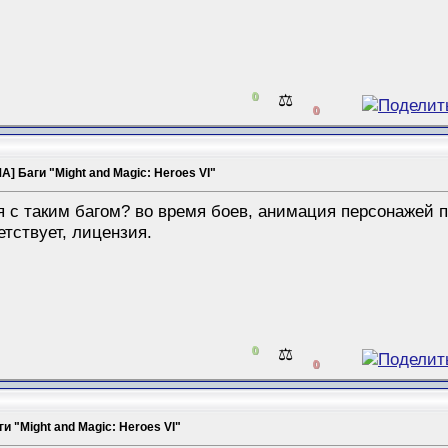
0
⚖️
0
] Баги "Might and Magic: Heroes VI"
я с таким багом? во время боев, анимация персонажей п
тствует, лицензия.
0
⚖️
0
 "Might and Magic: Heroes VI"