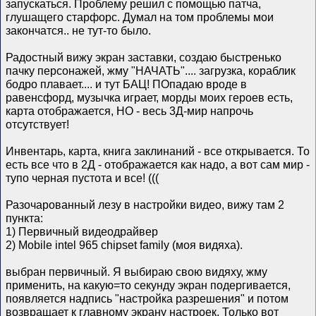
запускаться. Проблему решил с помощью патча,
глушащего старфорс. Думал на том проблемы мои
закончатся.. не тут-то было.
Радостный вижу экран заставки, создаю быстренько
пачку персонажей, жму "НАЧАТЬ".... загрузка, кораблик
бодро плавает.... и тут БАЦ! ПОпадаю вроде в
равенсфорд, музычка играет, морды моих героев есть,
карта отображается, НО - весь 3Д-мир напрочь
отсутствует!
Инвентарь, карта, книга заклинаний - все открывается. То
есть все что в 2Д - отображается как надо, а вот сам мир -
тупо черная пустота и все! (((
Разочарованный лезу в настройки видео, вижу там 2
пункта:
1) Первичный видеодрайвер
2) Mobile intel 965 chipset family (моя видяха).
выбран первичный. Я выбираю свою видяху, жму
применить, на какую=то секунду экран подергивается,
появляется надпись "настройка разрешения" и потом
возвращает к главному экрану настроек. Только вот