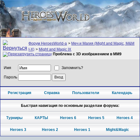
Форум HeroesWorld-а
>
Меч и Магия (Might and Magic, M&M
I-X)
>
Might and Magic IX
Проблема с 3D изображением в MM9
Имя
Запомнить?
Пароль
Регистрация
Справка
Пользователи
Календарь
Быстрая навигация по основным разделам форума:
Турниры
КАРТЫ
Heroes 6
Heroes 5
Heroes 4
Heroes 3
Heroes 2
Heroes 1
Might&Magic