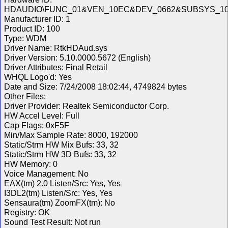
HDAUDIO\FUNC_01&VEN_10EC&DEV_0662&SUBSYS_10
Manufacturer ID: 1
Product ID: 100
Type: WDM
Driver Name: RtkHDAud.sys
Driver Version: 5.10.0000.5672 (English)
Driver Attributes: Final Retail
WHQL Logo'd: Yes
Date and Size: 7/24/2008 18:02:44, 4749824 bytes
Other Files:
Driver Provider: Realtek Semiconductor Corp.
HW Accel Level: Full
Cap Flags: 0xF5F
Min/Max Sample Rate: 8000, 192000
Static/Strm HW Mix Bufs: 33, 32
Static/Strm HW 3D Bufs: 33, 32
HW Memory: 0
Voice Management: No
EAX(tm) 2.0 Listen/Src: Yes, Yes
I3DL2(tm) Listen/Src: Yes, Yes
Sensaura(tm) ZoomFX(tm): No
Registry: OK
Sound Test Result: Not run