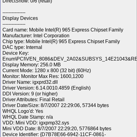
DirectShow: 0/6 (retail)
---------------
Display Devices
---------------
Card name: Mobile Intel(R) 965 Express Chipset Family
Manufacturer: Intel Corporation
Chip type: Mobile Intel(R) 965 Express Chipset Family
DAC type: Internal
Device Key:
Enum\PCI\VEN_8086&DEV_2A02&SUBSYS_14E21043&R
Display Memory: 256.0 MB
Current Mode: 1280 x 800 (32 bit) (60Hz)
Monitor: Monitor Max Res: 1600,1200
Driver Name: igxprd32.dll
Driver Version: 6.14.0010.4859 (English)
DDI Version: 9 (or higher)
Driver Attributes: Final Retail
Driver Date/Size: 8/7/2007 22:29:06, 57344 bytes
WHQL Logo'd: Yes
WHQL Date Stamp: n/a
VDD: Mini VDD: igxpmp32.sys
Mini VDD Date: 8/7/2007 22:29:20, 5776864 bytes
Device Identifier: {D7B78E66-6942-11CF-0861-