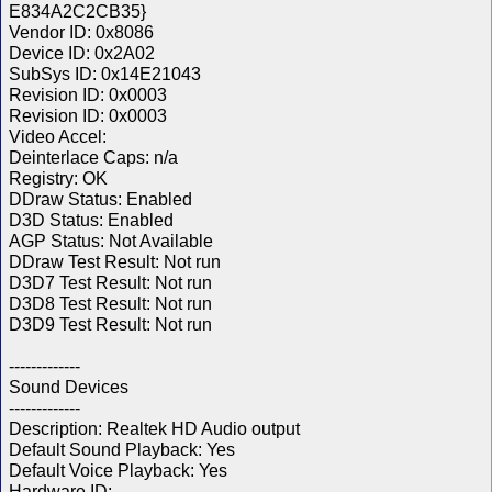
E834A2C2CB35}
Vendor ID: 0x8086
Device ID: 0x2A02
SubSys ID: 0x14E21043
Revision ID: 0x0003
Revision ID: 0x0003
Video Accel:
Deinterlace Caps: n/a
Registry: OK
DDraw Status: Enabled
D3D Status: Enabled
AGP Status: Not Available
DDraw Test Result: Not run
D3D7 Test Result: Not run
D3D8 Test Result: Not run
D3D9 Test Result: Not run
-------------
Sound Devices
-------------
Description: Realtek HD Audio output
Default Sound Playback: Yes
Default Voice Playback: Yes
Hardware ID: