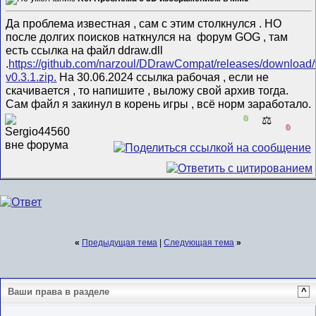
Да проблема известная , сам с этим столкнулся . НО
после долгих поисков наткнулся на форум GOG , там
есть ссылка на файл ddraw.dll
.
https://github.com/narzoul/DDrawCompat/releases/downloa
v0.3.1.zip.
На 30.06.2024 ссылка рабочая , если не
скачивается , то напишите , выложу свой архив тогда.
Сам файл я закинул в корень игры , всё норм заработало.
0
⚖️
0
«
Предыдущая тема
|
Следующая тема
»
Ваши права в разделе
^