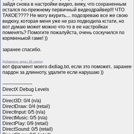
зайдя снова в настройки видео, вижу, что сохраненным
остался по-прежнему первичный видеодрайвер!!! ЧТО
ТАКОЕ???? Не могу вкурить.... подозреваю все же свою
видюху, которая меня уже не раз подводила кстати, но
вот думаю может можно что-то в ее настройках
поменять? Помогите пожалуйста, очень соскучился по
корявенькой гаме! ))
заранее спасибо.
Добавлено через 36 секунд
вот фрагмент моего dxdiag.txt, если это поможет.. заранее
пардон за длинноту, удалите если нарушаю ))
--------------------
DirectX Debug Levels
--------------------
Direct3D: 0/4 (n/a)
DirectDraw: 0/4 (retail)
DirectInput: 0/5 (n/a)
DirectMusic: 0/5 (n/a)
DirectPlay: 0/9 (retail)
DirectSound: 0/5 (retail)