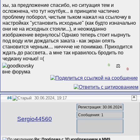
хы, за предложение спасибо, но ситуация тем и
осложнена, что тут ноутбук... в принципе частично
проблему поборол, чистым тыком нажал на ссылочку в
настройках "установить исходные" (как будто изначально
они не на исходных стояли...), и неожиданно
изображение вернулось! Однако теперь стоит нырнуть
под воду или дождаться заката - как экран опять
становится черным.... ничччче не понимаю. Приходится
ждать до рассвета.. а мне так нравилось бродить по
чедиану ночью! =(
0
⚖️
0
#4
30.06.2024, 19:17
^
Регистрация: 30.06.2024
Сообщения: 1
Sergio44560
Re: Проблема с 3D изображением в MM9