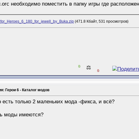
9.orc необходимо поместить в папку игры где располо
_for_Heroes_6_180_for_jewell_by_Buka.zip
(471.8 Кбайт, 531 просмотров)
0
⚖️
0
я: Герои 6 - Каталог модов
то есть только 2 маленьких мода -фикса, и всё?
дь моды имеются?