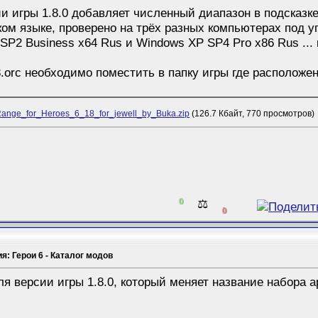
игры 1.8.0 добавляет численный диапазон в подсказке 
сском языке, проверено на трёх разных компьютерах под
 SP2 Business x64 Rus и Windows XP SP4 Pro x86 Rus ..
8.orc необходимо поместить в папку игры где располо
ange_for_Heroes_6_18_for_jewell_by_Buka.zip
(126.7 Кбайт, 770 просмотров)
0
⚖️
0
я: Герои 6 - Каталог модов
 версии игры 1.8.0, который меняет название набора арт