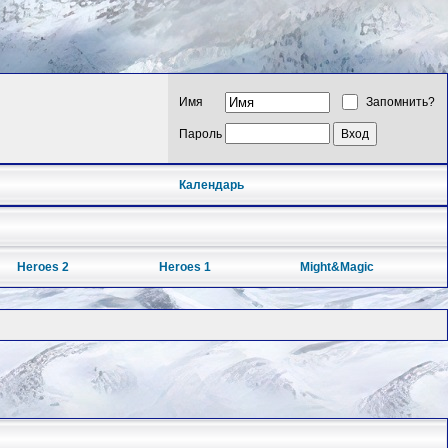
Имя
Запомнить?
Пароль
Календарь
Heroes 2
Heroes 1
Might&Magic