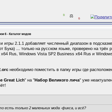
0
⚖️
0
рои 6 - Каталог модов
 игры 2.1.1 добавляет численный диапазон в подсказке 
 Бука) ... только на русском языке, проверено на трёх
x64 Rus, Windows Vista SP2 Business x64 Rus и Window
.orc
необходимо поместить в папку игры где располож
he Great Lich
" на "
Набор Великого лича
" уже неактуален
ёт!
то есть только 2 маленьких мода -фикса, и всё?