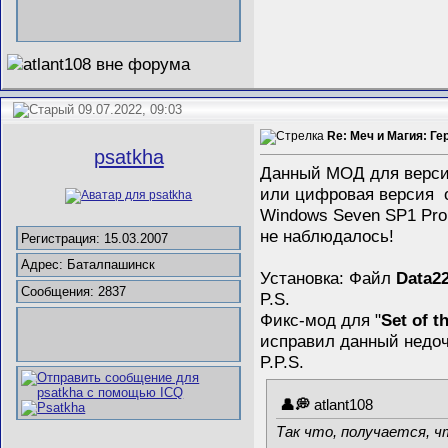
09.07.2022, 09:03
Re: Меч и Магия: Ге
psatkha
Данный МОД для версии
или цифровая версия от
Windows Seven SP1 Pro 
не наблюдалось!
Регистрация: 15.03.2007
Адрес: Баталпашинск
Установка: Файл
Data22
Сообщения: 2837
P.S.
Фикс-мод для "
Set of t
исправил данный недоч
P.P.S.
atlant108
Так что, получается, ч