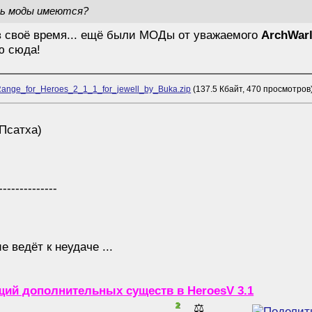
дь моды имеются?
 в своё время... ещё были МОДы от уважаемого
ArchWar
ю сюда!
ange_for_Heroes_2_1_1_for_jewell_by_Buka.zip
(137.5 Кбайт, 470 просмотров
(Псатха)
--------------
 ведёт к неудаче ...
ий дополнительных существ в HeroesV 3.1
2
⚖️