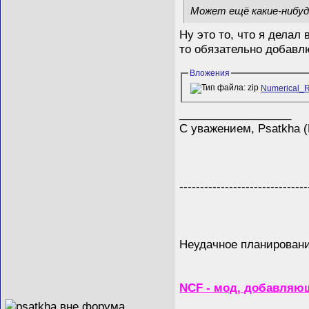
Может ещё какие-нибу
Ну это то, что я делал
то обязательно добавл
Вложения
Numerical_R
__________________
С уважением, Psatkha 
-------------------------------
Неудачное планирование
NCF - мод, добавляющ