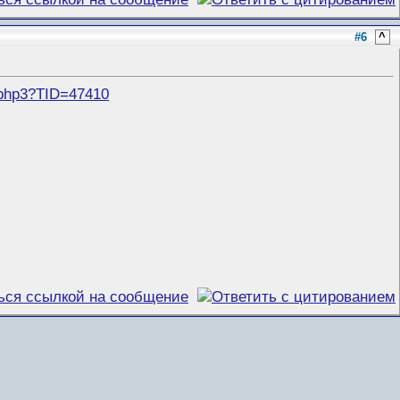
#6
^
.php3?TID=47410