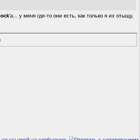
lock
'а... у меня где-то они есть, как только я их отыщу,
)