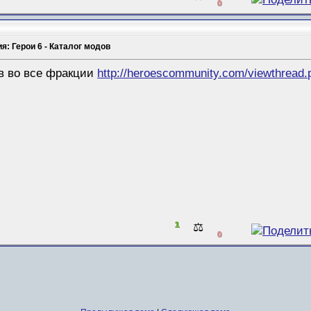
0
я: Герои 6 - Каталог модов
ев во все фракции
http://heroescommunity.com/viewthread
1
⚖️
0