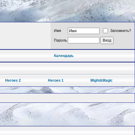
Имя
Запомнить?
Пароль
Календарь
Heroes 2
Heroes 1
Might&Magic