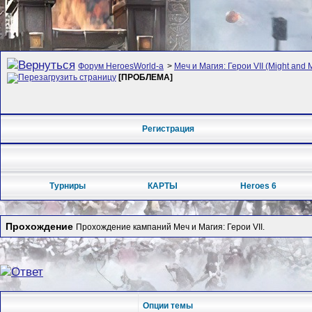
Форум HeroesWorld-а
>
Меч и Магия: Герои VII (Might and 
[ПРОБЛЕМА]
Регистрация
Турниры
КАРТЫ
Heroes 6
Прохождение
Прохождение кампаний Меч и Магия: Герои VII.
Опции темы