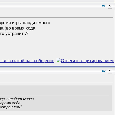
#1
^
 время игры плодит много
да (во время хода
то устранить?
#2
^
 игры плодит много
 время хода
 устранить?