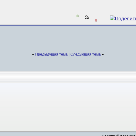
0
⚖️
0
«
Предыдущая тема
|
Следующая тема
»