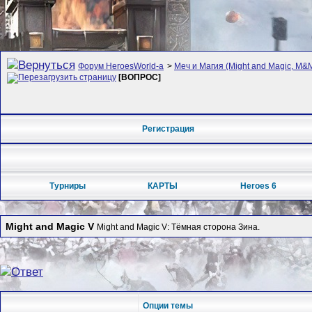
Форум HeroesWorld-а
>
Меч и Магия (Might and Magic, M&M
[ВОПРОС]
Регистрация
Турниры
КАРТЫ
Heroes 6
Might and Magic V
Might and Magic V: Тёмная сторона Зина.
Опции темы