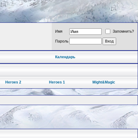
Имя
Запомнить?
Пароль
Календарь
Heroes 2
Heroes 1
Might&Magic