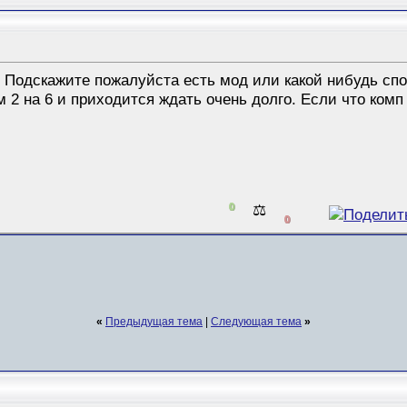
. Подскажите пожалуйста есть мод или какой нибудь сп
м 2 на 6 и приходится ждать очень долго. Если что ком
0
⚖️
0
«
Предыдущая тема
|
Следующая тема
»