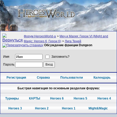
Форум HeroesWorld-а
>
Меч и Магия: Герои VI (Might and
Magic: Heroes 6, Герои 6)
>
Лига Теней
Обсуждение фракции Dungeon
Имя
Запомнить?
Пароль
Регистрация
Справка
Пользователи
Календарь
Быстрая навигация по основным разделам форума:
Турниры
КАРТЫ
Heroes 6
Heroes 5
Heroes 4
Heroes 3
Heroes 2
Heroes 1
Might&Magic