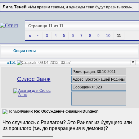
Лига Теней
«Мы правим тенями, и однажды тени будут править всем».
Страница 11 из 11
«
<
3
4
5
6
7
8
9
10
11
Опции темы
#151
09.04.2013, 03:57
^
Регистрация: 30.10.2011
Силос Занж
Адрес: Восток нашей Родины
Сообщения: 323
Re: Обсуждение фракции Dungeon
Что случилось с Раилагом? Это Раилаг из будущего или
из прошлого (т.е. до превращения в демона)?
__________________