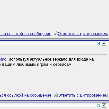
#4
^
sino
, используя актуальное зеркало для входа на
 к вашим любимым играм и сервисам.
#5
^