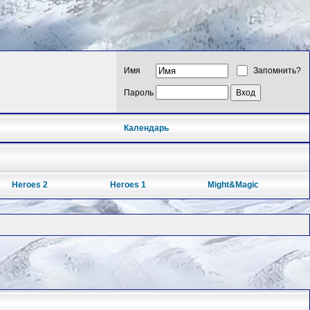
Имя
Запомнить?
Пароль
Календарь
Heroes 2
Heroes 1
Might&Magic