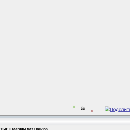
0
⚖️
0
НИЕ] Плагины для Oblivion