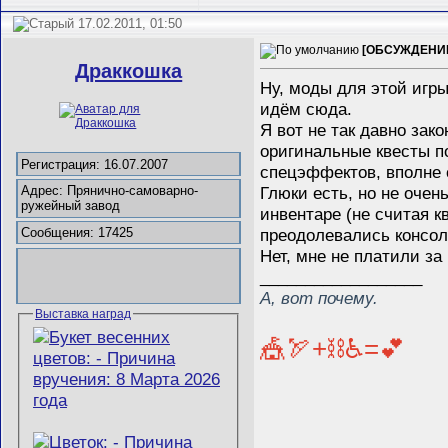
17.02.2011, 01:50
[ОБСУЖДЕНИЕ]
Драккошка
Ну, моды для этой игры
идём сюда.
Я вот не так давно зак
оригинальные квесты п
Регистрация: 16.07.2007
спецэффектов, вполне 
Глюки есть, но не очен
Адрес: Прянично-самоварно-
ружейный завод
инвентаре (не считая к
преодолевались консол
Сообщения: 17425
Нет, мне не платили за
__________________
А, вот почему.
Выставка наград
🎪🏹+⛓️♿=💕