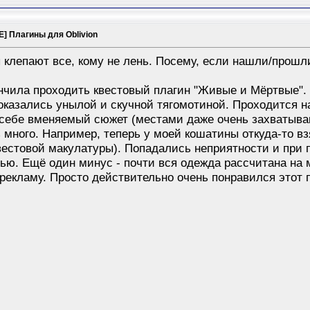
 Плагины для Oblivion
 клепают все, кому не лень. Посему, если нашли/прошли
ончила проходить квестовый плагин "Живые и Мёртвые". 
оказались унылой и скучной тягомотиной. Проходится н
себе вменяемый сюжет (местами даже очень захватыва
ь много. Например, теперь у моей кошатины откуда-то в
вестовой макулатуры). Попадались неприятности и при п
ью. Ещё один минус - почти вся одежда рассчитана на 
 рекламу. Просто действительно очень понравился этот 