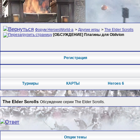
Форум HeroesWorld-а
>
Другие игры
>
The Elder Scrolls
[ОБСУЖДЕНИЕ] Плагины для Oblivion
Регистрация
Турниры
КАРТЫ
Heroes 6
The Elder Scrolls
Обсуждение серии The Elder Scrolls.
Опции темы