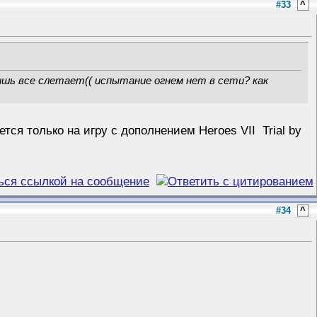
#33
^
ишь все слетает(( испытание огнем нет в сети? как
ся только на игру с дополнением Heroes VII Trial by
#34
^