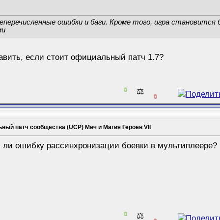
еперечисленные ошибки и баги. Кроме того, игра становится 
ми
тавить, если стоит официальный патч 1.7?
0
⚖️
0
ный патч сообщества (UCP) Меч и Магия Героев VII
 ли ошибку рассинхронизации боевки в мультиплеере?
0
⚖️