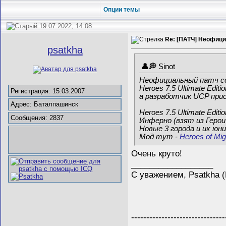
Опции темы
19.07.2022, 14:08
Re: [ПАТЧ] Неофици
psatkha
Sinot
Неофициальный патч соо
Heroes 7.5 Ultimate Editi
Регистрация: 15.03.2007
а разработчик UCP присо
Адрес: Баталпашинск
Heroes 7.5 Ultimate Edi
Сообщения: 2837
Инферно (взят из Герои 
Новые 3 города и их юн
Мод тут -
Heroes of Mi
Очень круто!
__________________
С уважением, Psatkha 
-------------------------------