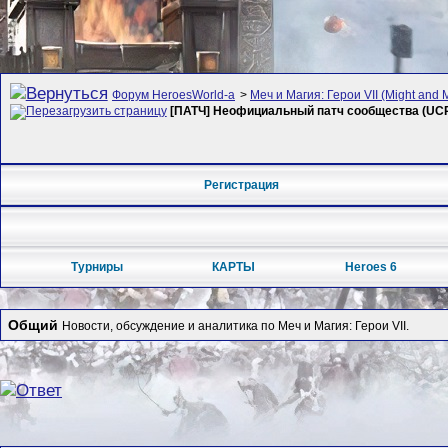
Форум HeroesWorld-а
>
Меч и Магия: Герои VII (Might and 
[ПАТЧ] Неофициальный патч сообщества (UCP)
Регистрация
Турниры
КАРТЫ
Heroes 6
Общий
Новости, обсуждение и аналитика по Меч и Магия: Герои VII.