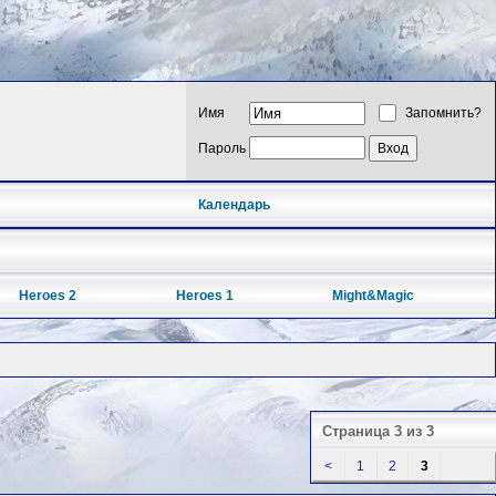
Имя
Запомнить?
Пароль
Календарь
Heroes 2
Heroes 1
Might&Magic
Страница 3 из 3
<
1
2
3