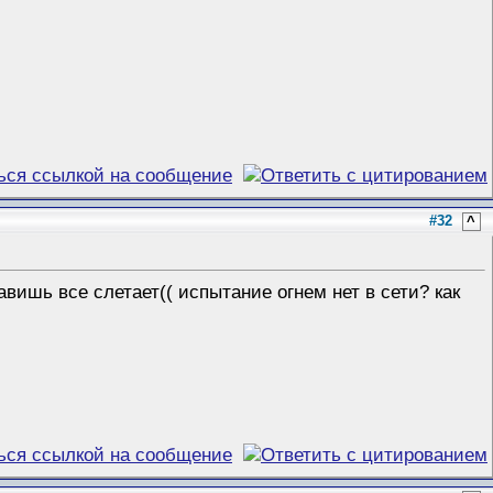
#32
^
авишь все слетает(( испытание огнем нет в сети? как