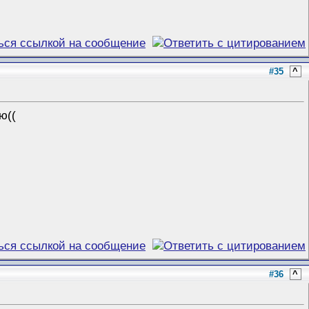
#35
^
ю((
#36
^