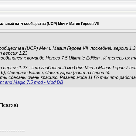
альный патч сообщества (UCP) Меч и Магия Героев VII
бщества (UCP) Меч и Магия Героев VII последней версии 1.3
on версия 1.23
единился к команде Heroes 7.5 Ultimate Edition . И теперь их 
tion версия 1.23 - это глобальный мод для Меч и Магия Герои 7 в
6), Северная Башня, Санктуарий (взят из Герои 6).
иты сделаны очень красиво. Размер мода 11 Гб так что работ
ght and Magic 7,5 mod - Mod DB
(Псатха)
--------------