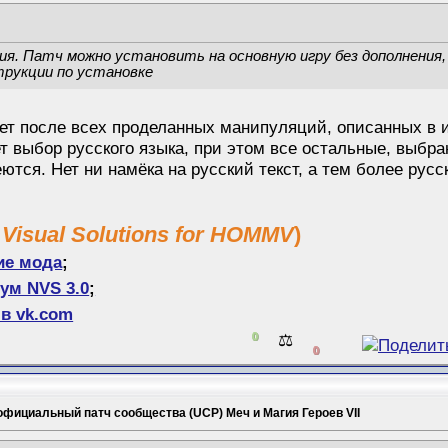
ия. Патч можно установить на основную игру без дополнения, а
трукции по установке
ет после всех проделанных манипуляций, описанных в ин
т выбор русского языка, при этом все остальные, выбр
ются. Нет ни намёка на русский текст, а тем более рус
 Visual Solutions for HOMMV
)
ие мода
;
ум NVS 3.0
;
в vk.com
0
⚖️
0
официальный патч сообщества (UCP) Меч и Магия Героев VII