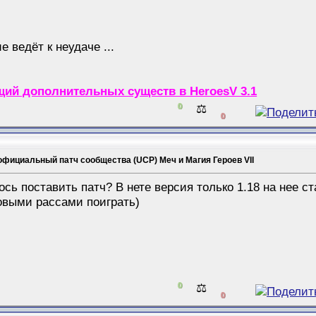
 ведёт к неудаче ...
ий дополнительных существ в HeroesV 3.1
0
⚖️
0
официальный патч сообщества (UCP) Меч и Магия Героев VII
ось поставить патч? В нете версия только 1.18 на нее ст
новыми рассами поиграть)
0
⚖️
0