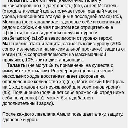
Таланты:
Святой Гнев (аналогично таланту
инквизиторов, но не дает ярость) (п5), Ангел-Мститель
(отряд, атакующий цель, получает урон, равный части
урона, нанесенного атакующим в последней атаке) (п5),
Молитва (восстанавливает здоровье себе и союзникам
рядом с собой, снимая при этом все отрицательные
эффекты; нежить и демоны получают урон и
разбегаются) (з1-з5 в зависимости от уровня героя).
Маг:
низкие атака и защита, слабость к физ. урону (20%
сопротивляемости на максимальной прокачке), защита от
магии (40% сопротивляемости на максимальной
прокачке), 10% крита, дистанционщик.
Таланты
(не могут быть применены на существ с
иммунитетом к магии): Регенерация (цель в течение
нескольких ходов восстанавливает здоровье на
определенное количество хп) (п5), Магический Щит (цель
на 1 ход становится неуязвимой для всех типов урона)
(п5), Подчинение (подчиняет себе вражеский отряд ниже
себя по уровню) (з1, может быть добавлен
дополнительный заряд).
После каждого левелапа Амели повышает атаку, защиту,
здоровье и урон.