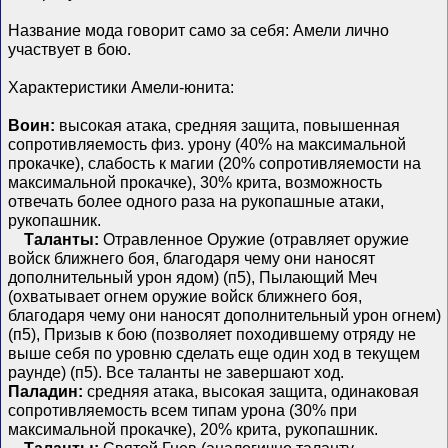
Название мода говорит само за себя: Амели лично
участвует в бою.
Характеристики Амели-юнита:
Воин:
высокая атака, средняя защита, повышенная
сопротивляемость физ. урону (40% на максимальной
прокачке), слабость к магии (20% сопротивляемости на
максимальной прокачке), 30% крита, возможность
отвечать более одного раза на рукопашные атаки,
рукопашник.
Таланты:
Отравленное Оружие (отравляет оружие
войск ближнего боя, благодаря чему они наносят
дополнительный урон ядом) (п5), Пылающий Меч
(охватывает огнем оружие войск ближнего боя,
благодаря чему они наносят дополнительный урон огнем)
(п5), Призыв к бою (позволяет походившему отряду не
выше себя по уровню сделать еще один ход в текущем
раунде) (п5). Все таланты не завершают ход.
Паладин:
средняя атака, высокая защита, одинаковая
сопротивляемость всем типам урона (30% при
максимальной прокачке), 20% крита, рукопашник.