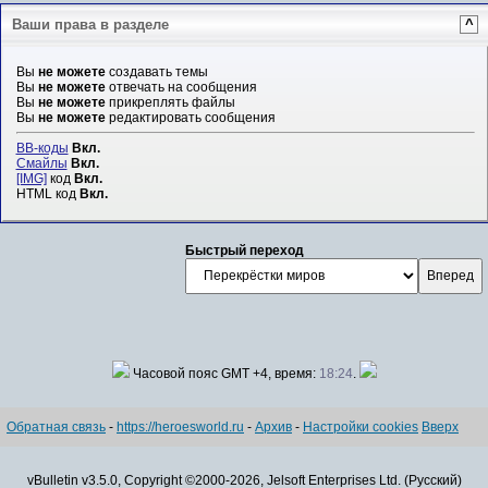
Ваши права в разделе
^
Вы
не можете
создавать темы
Вы
не можете
отвечать на сообщения
Вы
не можете
прикреплять файлы
Вы
не можете
редактировать сообщения
BB-коды
Вкл.
Смайлы
Вкл.
[IMG]
код
Вкл.
HTML код
Вкл.
Быстрый переход
Часовой пояс GMT +4, время:
18:24
.
Обратная связь
-
https://heroesworld.ru
-
Архив
-
Настройки cookies
Вверх
vBulletin v3.5.0, Copyright ©2000-2026, Jelsoft Enterprises Ltd. (Русский)