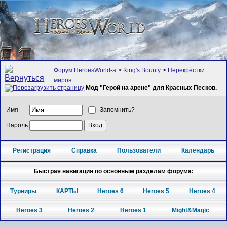
Форум HeroesWorld-а
>
King's Bounty
>
Перекрёстки
миров
Мод "Герой на арене" для Красных Песков.
Имя
Запомнить?
Пароль
Регистрация
Справка
Пользователи
Календарь
Быстрая навигация по основным разделам форума:
Турниры
КАРТЫ
Heroes 6
Heroes 5
Heroes 4
Heroes 3
Heroes 2
Heroes 1
Might&Magic