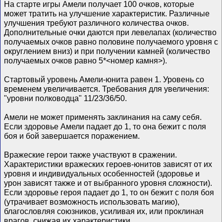
На старте игры Амели получает 100 очков, которые
может тратить на улучшение характеристик. Различные
улучшения требуют различного количества очков.
Дополнительные очки даются при левелапах (количество
получаемых очков равно половине получаемого уровня с
округлением вниз) и при получении камней (количество
получаемых очков равно 5*<номер камня>).
Стартовый уровень Амели-юнита равен 1. Уровень со
временем увеличивается. Требования для увеличения:
"уровни полководца" 11/23/36/50.
Амели не может применять заклинания на саму себя.
Если здоровье Амели падает до 1, то она бежит с поля
боя и бой завершается поражением.
Вражеские герои также участвуют в сражении.
Характеристики вражеских героев-юнитов зависят от их
уровня и индивидуальных особенностей (здоровье и
урон зависят также и от выбранного уровня сложности).
Если здоровье героя падает до 1, то он бежит с поля боя
(утрачивает возможность использовать магию),
благословляя союзников, усиливая их, или проклиная
врагов, снижая их характеристики.