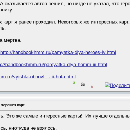
 А оказывается автор решил, но нигде не указал, что ге
знику.
 карт я ранее проходил. Некоторых же интересных карт,
ль.
а мертва.
4
http://handbookhmm.ru/pamyatka-dlya-heroes-iv.html
p://handbookhmm.ru/pamyatka-dlya-homm-iii.html
m.ru/vyishla-obnovl...-iii-hota.html
2
⚖️
0
 хороших карт.
ь. Это же самые интересные карты!
Их лучше отдельны
ись, ниоткуда не взялось.