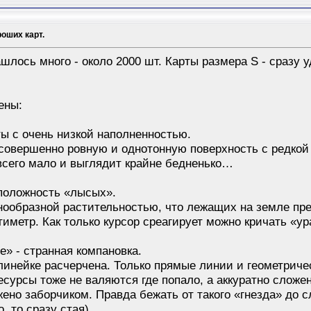
оших карт.
ашлось много - около 2000 шт. Карты размера S - сразу
ены:
ты с очень низкой наполненностью.
совершенно ровную и однотонную поверхность с редкой
сего мало и выглядит крайне бедненько…
оположность «лысых».
знообразной растительностью, что лежащих на земле пр
метр. Как только курсор среагирует можно кричать «ура
е» - странная компановка.
 линейке расчерчена. Только прямые линии и геометриче
сурсы тоже не валяются где попало, а аккуратно сложе
жено заборчиком. Правда бежать от такого «гнезда» до
о, то сразу стая)