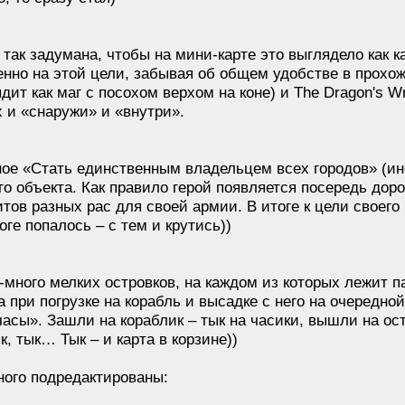
 так задумана, чтобы на мини-карте это выглядело как 
нно на этой цели, забывая об общем удобстве в прохожд
ядит как маг с посохом верхом на коне) и The Dragon's 
 и «снаружи» и «внутри».
ое «Стать единственным владельцем всех городов» (ино
го объекта. Как правило герой появляется посередь дор
ов разных рас для своей армии. В итоге к цели своего
оге попалось – с тем и крутись))
-много мелких островков, на каждом из которых лежит п
а при погрузке на корабль и высадке с него на очередн
асы». Зашли на кораблик – тык на часики, вышли на ост
ык, тык… Тык – и карта в корзине))
ого подредактированы: