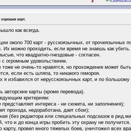
2
 хороших карт.
вышло как всегда.
ции около 700 карт - русскоязычных, от прочеязычных по
 Их можно проходить, если время не знаешь как убить. 
лысые, что квадратно-гнездовые - согласен.
м с огромным удовольствием.
 тоже не очень-то нравятся, но прохождение может быт
тся, если есть шляпа, то никакого гемороя.
их я избавился от нерусскоязычных карт, и по большому
ь авторские карты (кроме перевода).
ледующим критериям:
е представляет интереса - ни сюжета, ни заполнения);
нет прохода, недоработана, дает сбои);
ная (без редактора или специальных подсказок в рид.м
й, что и до конца игры пробить эту охрану не получится.
карту, провел много тяжелых боев, уничтожил всех вра