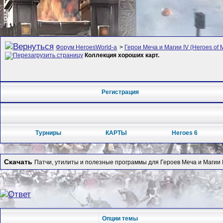
Форум HeroesWorld-а
>
Герои Меча и Магии IV (Heroes of M
Коллекция хороших карт.
Регистрация
Турниры
КАРТЫ
Heroes 6
Скачать
Патчи, утилиты и полезные программы для Героев Меча и Магии I
Опции темы