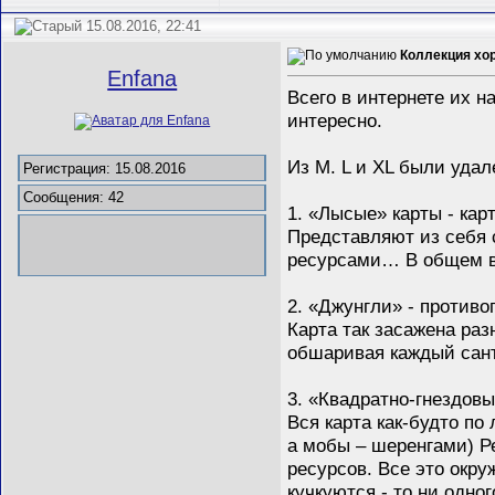
15.08.2016, 22:41
Коллекция хор
Enfana
Всего в интернете их н
интересно.
Из M. L и XL были удал
Регистрация: 15.08.2016
Сообщения: 42
1. «Лысые» карты - кар
Представляют из себя 
ресурсами… В общем в
2. «Джунгли» - против
Карта так засажена ра
обшаривая каждый санти
3. «Квадратно-гнездовы
Вся карта как-будто по
а мобы – шеренгами) Ре
ресурсов. Все это окру
кучкуются - то ни одног