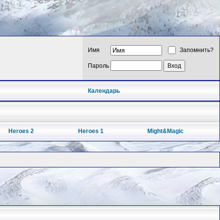
Имя
Запомнить?
Пароль
Календарь
Heroes 2
Heroes 1
Might&Magic