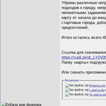
Убраны различные непр
подходов к городу, не
непонятными заданиями
карту от начала до кон
стартовые города, доба
предпочтений.
Итого осталось всего 4
Ссылка для скачивания
https://yadi.sk/d/_LY2V
Папку «карты» подгружа
Или скачать приложенн
Вложения
М-карты.zip
L-карты.zip
XL-карты.zi