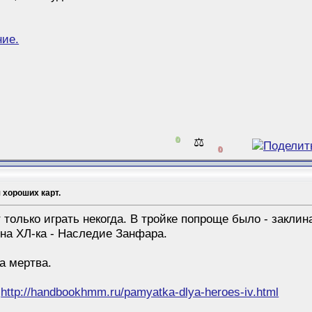
ие.
0
⚖️
0
 хороших карт.
 только играть некогда. В тройке попроще было - закли
дна ХЛ-ка - Наследие Занфара.
а мертва.
4
http://handbookhmm.ru/pamyatka-dlya-heroes-iv.html