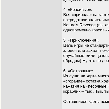
4. «Красивые».
Вся «природа» на карте
сосредотачивались име
Nature's Revenge (выгл
одновременно красивых
5. «Приключения».
Цель игры не стандартн
злодея или захват неко
случайные жилища юнит
сбродом) Ну что по дор
6. «Островные».
Из суши на карте много
«сгорание» остатка ход
нажатия на «песочные ч
кораблик – тык.. Тык, т
Оставшиеся карты немн