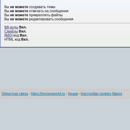
Вы
не можете
создавать темы
Вы
не можете
отвечать на сообщения
Вы
не можете
прикреплять файлы
Вы
не можете
редактировать сообщения
BB-коды
Вкл.
Смайлы
Вкл.
[IMG]
код
Вкл.
HTML код
Вкл.
Обратная связь
-
https://heroesworld.ru
-
Архив
-
Настройки cookies
Вверх