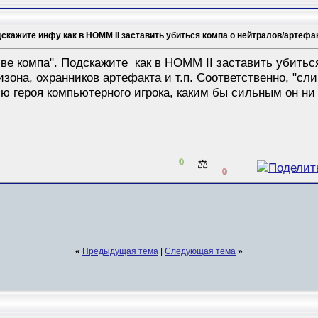
кажите инфу как в HOMM II заставить убиться компа о нейтралов/артефа
ве компа". Подскажите как в HOMM II заставить убиться
изона, охранников артефакта и т.п. Соответственно, "сл
ю героя компьютерного игрока, каким бы сильным он ни 
0
⚖️
0
«
Предыдущая тема
|
Следующая тема
»