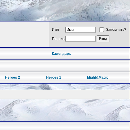
Имя
Запомнить?
Пароль
Календарь
Heroes 2
Heroes 1
Might&Magic