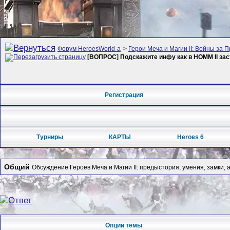
Форум HeroesWorld-а
>
Герои Меча и Магии II: Войны за П
[ВОПРОС] Подскажите инфу как в HOMM II зас
Регистрация
Турниры
КАРТЫ
Heroes 6
Общий
Обсуждение Героев Меча и Магии II: предыстория, умения, замки, 
Опции темы