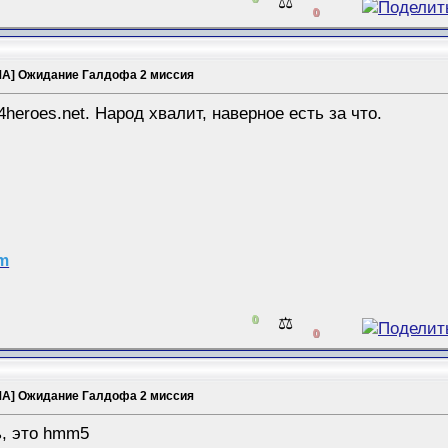
⚖️
0
А] Ожидание Галдофа 2 миссия
l4heroes.net. Народ хвалит, наверное есть за что.
am
0
⚖️
0
А] Ожидание Галдофа 2 миссия
, это hmm5