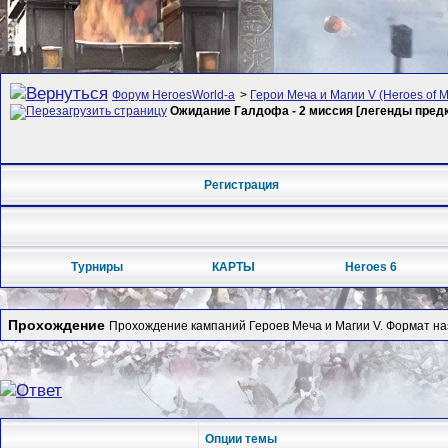
Форум HeroesWorld-а
>
Герои Меча и Магии V (Heroes of Mi
Ожидание Галдофа - 2 миссия [легенды предк
Регистрация
Турниры
КАРТЫ
Heroes 6
Прохождение
Прохождение кампаний Героев Меча и Магии V. Формат на
Опции темы