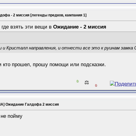
офа - 2 миссия [легенды предков, кампания 1]
 где взять эти вещи в
Ожидание - 2 миссия
 и Кристалл направления, и отнести все это к руинам замка 
и кто прошел, прошу помощи или подсказки.
0
⚖️
0
А] Ожидание Галдофа 2 миссия
? не пойму