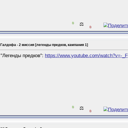
0
⚖️
0
Галдофа - 2 миссия [легенды предков, кампания 1]
"Легенды предков":
https://www.youtube.com/watch?v=-
0
⚖️
0