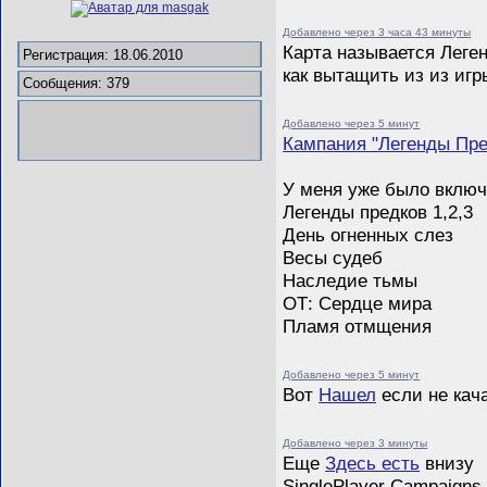
Добавлено через 3 часа 43 минуты
Карта называется Леген
Регистрация: 18.06.2010
как вытащить из из игр
Сообщения: 379
Добавлено через 5 минут
Кампания "Легенды Пре
У меня уже было включ
Легенды предков 1,2,3
День огненных слез
Весы судеб
Наследие тьмы
ОТ: Сердце мира
Пламя отмщения
Добавлено через 5 минут
Вот
Нашел
если не кач
Добавлено через 3 минуты
Еще
Здесь есть
внизу
SinglePlayer Campaigns