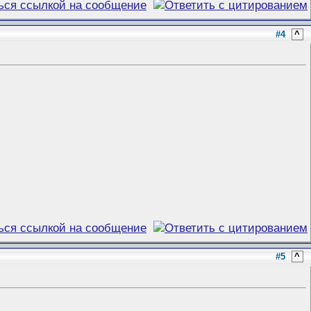
#4
^
#5
^