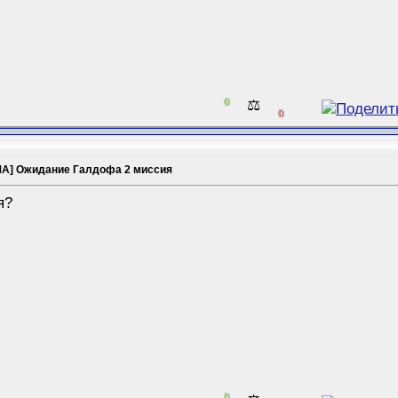
0
⚖️
0
А] Ожидание Галдофа 2 миссия
я?
0