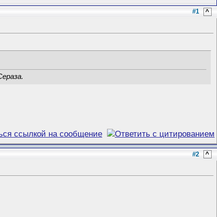
#1
^
Сераза.
#2
^