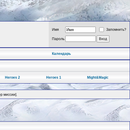
Имя
Запомнить?
Пароль
Календарь
Heroes 2
Heroes 1
Might&Magic
р миссии].