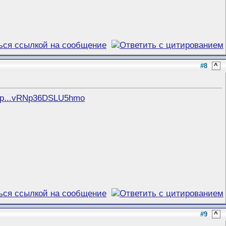
#8
^
_Fp...vRNp36DSLU5hmo
#9
^