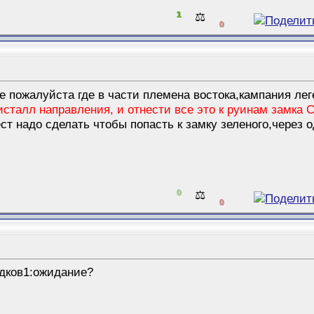
1
⚖️
0
е пожалуйста где в части племена востока,кампания ле
сталл направления, и отнести все это к руинам замка С
ест надо сделать чтобы попасть к замку зеленого,через 
0
⚖️
0
едков1:ожидание?