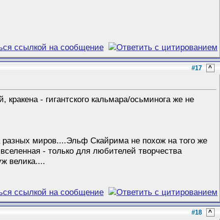
#17
^
, кракена - гигантского кальмара/осьминога же не
разных миров....Эльф Скайрима не похож на того же
а вселенная - только для любителей творчества
ж велика....
#18
^