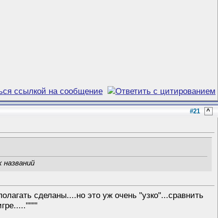
#21
^
х названий
олагать сделаны....но это уж очень "узко"...сравнить
е.....""""