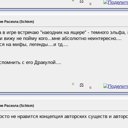
⚖️
0
ие Раскола (Schism)
а в игре встречаю "наездник на ящере" - темного эльфа, м
и вижу не пойму кого...мне абсолютно неинтересно....
я на мифы, легенды....и тд....
спомнить с его Дракулой....
0
⚖️
0
ие Раскола (Schism)
росто не нравится концепция авторских существ и автор