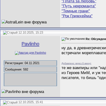
"Плата за любовь"
"Путь некроманта"
"Темные грани"
"Рок Гримхейма"
12.10.2025, 15:23
Re: Обсужден
Pavlinho
ну да, в древнегреческ
встречали мореплавател
Регистрация: 04.11.2021
Добавлено через 6 минут
те же вампиры или "на
Сообщения: 592
из Героев МиМ, и уж те
писателя, то бишь "один
12.10.2025, 15:41