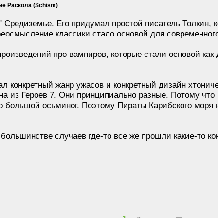
ие Раскола (Schism)
р" Средиземье. Его придумал простой писатель Толкин,
реосмысление классики стало основой для современног
роизведений про вампиров, которые стали основой как 
ал конкретный жанр ужасов и конкретный дизайн хтонич
ена из Героев 7. Они принципиально разные. Потому что
то большой осьминог. Поэтому Пираты Карибского моря 
 большинстве случаев где-то все же прошли какие-то к
1