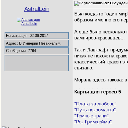
Re: Обсужден
AstralLein
Был когда-то "один ми
образом именно его пе
А еще было несколько п
Регистрация: 02.06.2017
вампиров-красавцев...
Адрес: В Империи Незанхельм.
Так и Лавкрафт придум
Сообщения: 7764
никак не похож на крак
классический кракен э
связано.
Мораль здесь такова: в
__________________
Карты для героев 5
"Плата за любовь"
"Путь некроманта"
"Темные грани"
"Рок Гримхейма"