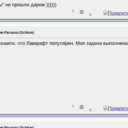
ы" не прошли даром ))))))
0
⚖️
0
ие Раскола (Schism)
 знаете, что Лавкрафт популярен. Моя задача выполнена
0
⚖️
0
ие Раскола (Schism)