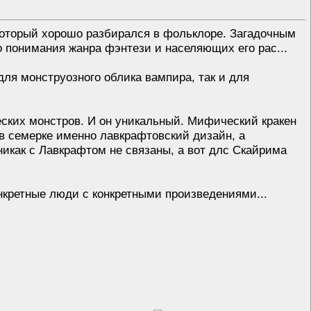
 который хорошо разбирался в фольклоре. Загадочным
о понимания жанра фэнтези и населяющих его рас...
для монструозного облика вампира, так и для
еских монстров. И он уникальный. Мифический кракен
 в семерке именно лавкрафтовский дизайн, а
никак с Лавкрафтом не связаны, а вот длс Скайрима
онкретные люди с конкретными произведениями...