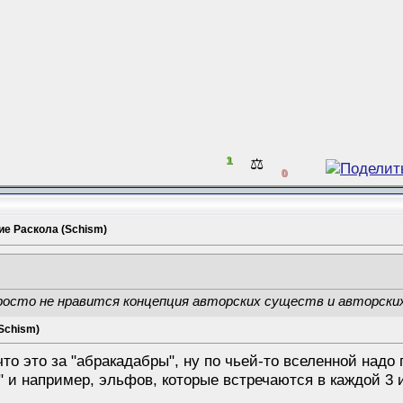
1
⚖️
0
ие Раскола (Schism)
росто не нравится концепция авторских существ и авторски
Schism)
то это за "абракадабры", ну по чьей-то вселенной надо п
 и например, эльфов, которые встречаются в каждой 3 игр