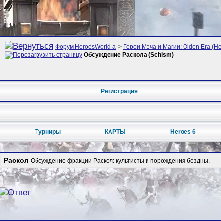
Форум HeroesWorld-а
>
Герои Меча и Магии: Olden Era (Her
Обсуждение Раскола (Schism)
Регистрация
Турниры
КАРТЫ
Heroes 6
Раскол
Обсуждение фракции Раскол: культисты и порождения бездны.