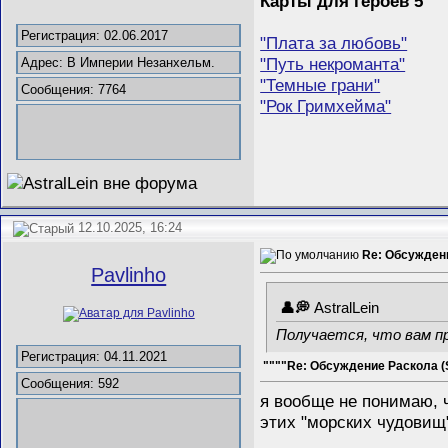
Карты для героев 5
Регистрация: 02.06.2017
"Плата за любовь"
"Путь некроманта"
Адрес: В Империи Незанхельм.
"Темные грани"
Сообщения: 7764
"Рок Гримхейма"
12.10.2025, 16:24
Re: Обсужден
Pavlinho
AstralLein
Получается, что вам п
Регистрация: 04.11.2021
""""Re: Обсуждение Раскола (
Сообщения: 592
я вообще не понимаю, ч
этих "морских чудовищ"