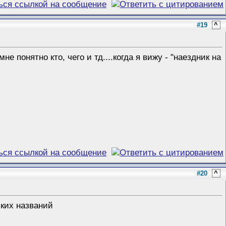
#19
^
не понятно кто, чего и тд....когда я вижу - "наездник на
#20
^
ских названий