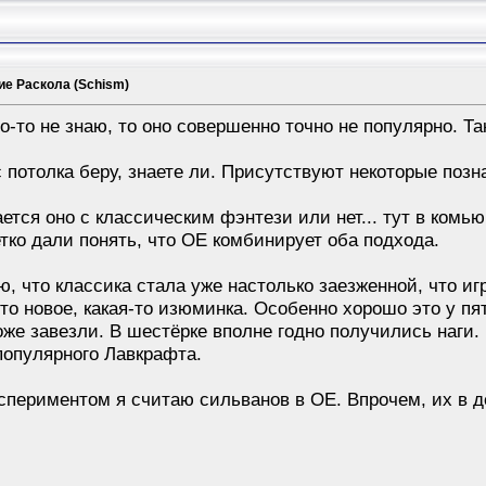
ие Раскола (Schism)
го-то не знаю, то оно совершенно точно не популярно. Та
потолка беру, знаете ли. Присутствуют некоторые позна
ается оно с классическим фэнтези или нет... тут в комь
тко дали понять, что ОЕ комбинирует оба подхода.
аю, что классика стала уже настолько заезженной, что 
-то новое, какая-то изюминка. Особенно хорошо это у п
тоже завезли. В шестёрке вполне годно получились наги
популярного Лавкрафта.
спериментом я считаю сильванов в ОЕ. Впрочем, их в д