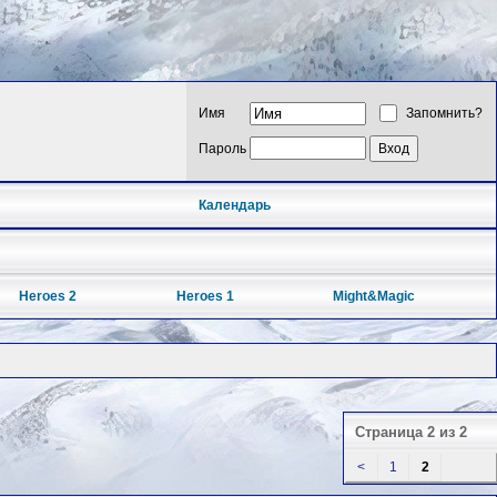
Имя
Запомнить?
Пароль
Календарь
Heroes 2
Heroes 1
Might&Magic
Страница 2 из 2
<
1
2