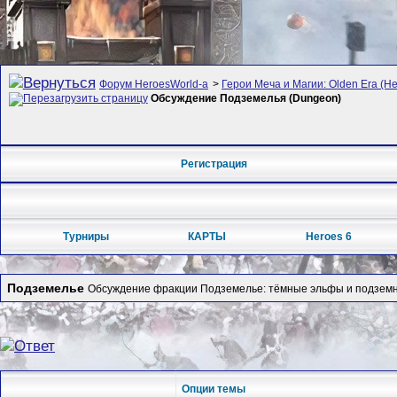
Форум HeroesWorld-а
>
Герои Меча и Магии: Olden Era (Her
Обсуждение Подземелья (Dungeon)
Регистрация
Турниры
КАРТЫ
Heroes 6
Подземелье
Обсуждение фракции Подземелье: тёмные эльфы и подземн
Опции темы