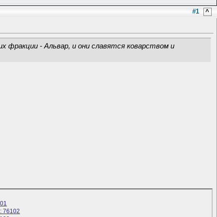
#1
^
х фракции - Альвар, и они славятся коварством и