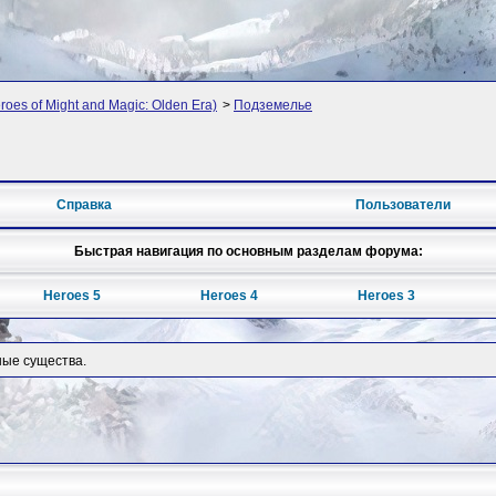
oes of Might and Magic: Olden Era)
>
Подземелье
Справка
Пользователи
Быстрая навигация по основным разделам форума:
Heroes 5
Heroes 4
Heroes 3
ые существа.