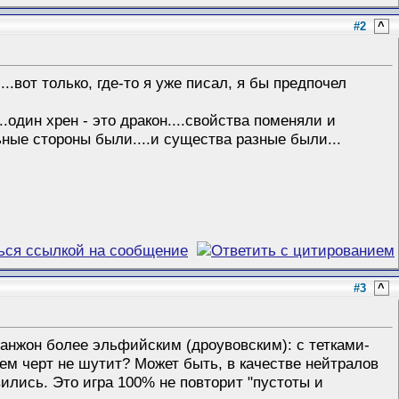
#2
^
..вот только, где-то я уже писал, я бы предпочел
..один хрен - это дракон....свойства поменяли и
льные стороны были....и существа разные были...
#3
^
анжон более эльфийским (дроувовским): с тетками-
ем черт не шутит? Может быть, в качестве нейтралов
ились. Это игра 100% не повторит "пустоты и