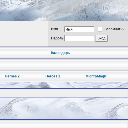
Имя
Запомнить?
Пароль
Календарь
Heroes 2
Heroes 1
Might&Magic