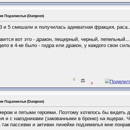
ие Подземелья (Dungeon)
.3 и 5 смешали и получилась адекватная фракция, раса...
.
авится вот это - дракон, пещерный, черный, пепельный...
 дело в 4-ке было - гидра или дракон, у каждого свои си
0
⚖️
0
ие Подземелья (Dungeon)
мером и пятыми героями. Поэтому хотелось бы видеть д
ня и с наездниками (закованными в броню) на ящерах. Ч
 так пассивки и активки линейки подземелья мне понрав