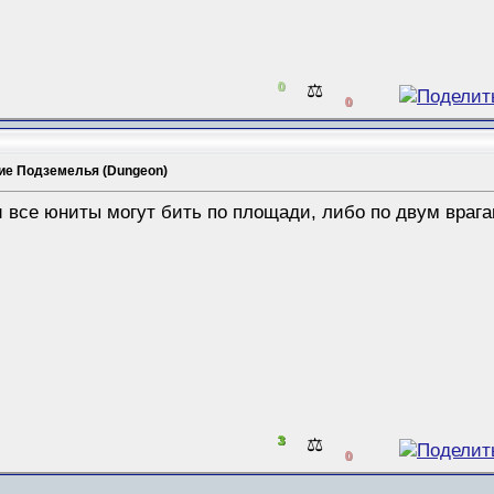
0
⚖️
0
ие Подземелья (Dungeon)
ти все юниты могут бить по площади, либо по двум враг
3
⚖️
0