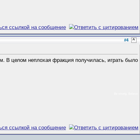
#4
^
ам. В целом неплохая фракция получилась, играть было
Be strong. Believe