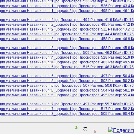
2
⚖️
0