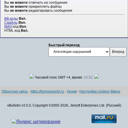
Вы
не можете
отвечать на сообщения
Вы
не можете
прикреплять файлы
Вы
не можете
редактировать сообщения
BB-коды
Вкл.
Смайлы
Вкл.
[IMG]
код
Вкл.
HTML код
Вкл.
Быстрый переход
Часовой пояс GMT +4, время:
10:32
.
Обратная связь
-
https://heroesworld.ru
-
Архив
-
Настройки cookies
Вверх
vBulletin v3.5.0, Copyright ©2000-2026, Jelsoft Enterprises Ltd. (Русский)