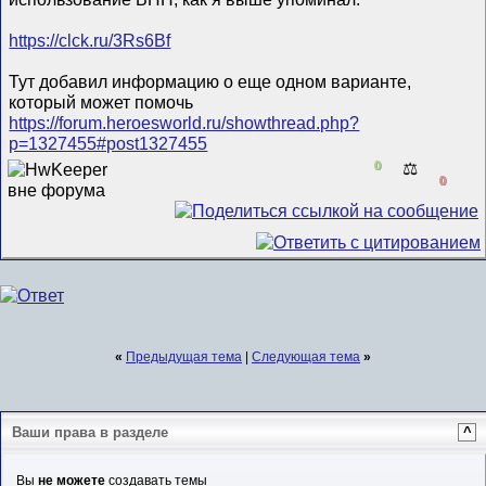
https://clck.ru/3Rs6Bf
Тут добавил информацию о еще одном варианте,
который может помочь
https://forum.heroesworld.ru/showthread.php?
p=1327455#post1327455
0
⚖️
0
«
Предыдущая тема
|
Следующая тема
»
Ваши права в разделе
^
Вы
не можете
создавать темы