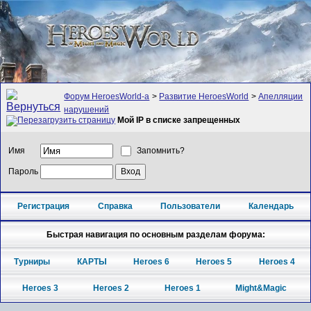
Форум HeroesWorld-а
>
Развитие HeroesWorld
>
Апелляции
нарушений
Мой IP в списке запрещенных
Имя
Запомнить?
Пароль
Регистрация
Справка
Пользователи
Календарь
Быстрая навигация по основным разделам форума:
Турниры
КАРТЫ
Heroes 6
Heroes 5
Heroes 4
Heroes 3
Heroes 2
Heroes 1
Might&Magic