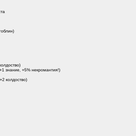
ста
гоблин)
колдоство)
+1 знание, +5% некромантия!)
+2 колдоство)