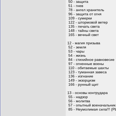
50 - защита
51 - гнев
78 - ангел хранитель
96 - защита от огня
109 - сумерки
122 - штормовой ветер
135 - печать света
148 - тайны света
165 - вечный свет
12 - магия призыва
52 - земля
53 - чары
54 - жизнь
84 - стихийное равновесие
97 - огненные воены
110 - обитаемые шахты
123 - туманная завеса
136 - изгнание
149 - экзорцизм
166 - рунный щит
13 - основы контрудара
55 - надзор
56 - молитва
57 - опытный военачальник
85 - Неумолимая сила!!! (