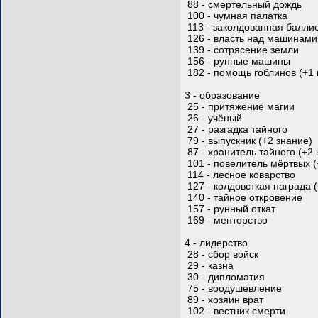
88 - смертельный дождь
100 - чумная палатка
113 - заколдованная балли
126 - власть над машинами
139 - сотрясение земли
156 - рунные машины
182 - помощь гоблинов (+1 
3 - образование
25 - притяжение магии
26 - учёный
27 - разгадка тайного
79 - выпускник (+2 знание)
87 - хранитель тайного (+2 
101 - повелитель мёртвых (
114 - лесное коварство
127 - колдовсткая награда (
140 - тайное откровение
157 - рунный откат
169 - менторство
4 - лидерство
28 - сбор войск
29 - казна
30 - дипломатия
75 - воодушевление
89 - хозяин врат
102 - вестник смерти