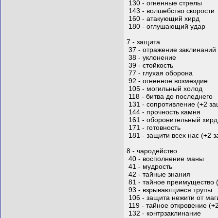
130 - огненные стрелы
143 - волшебство скорости
160 - атакующий хирд
180 - оглушающий удар
7 - защита
37 - отражение заклинаний
38 - уклонение
39 - стойкость
77 - глухая оборона
92 - огненное возмездие
105 - могильный холод
118 - битва до последнего
131 - сопротивление (+2 з
144 - прочность камня
161 - оборонительный хирд
171 - готовность
181 - защити всех нас (+2 
8 - чародейство
40 - восполнение маны
41 - мудрость
42 - тайные знания
81 - тайное преимущество (
93 - взрывающиеся трупы
106 - защита нежити от маг
119 - тайное откровение (+
132 - контрзаклинание