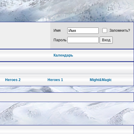
Имя
Запомнить?
Пароль
Календарь
Heroes 2
Heroes 1
Might&Magic