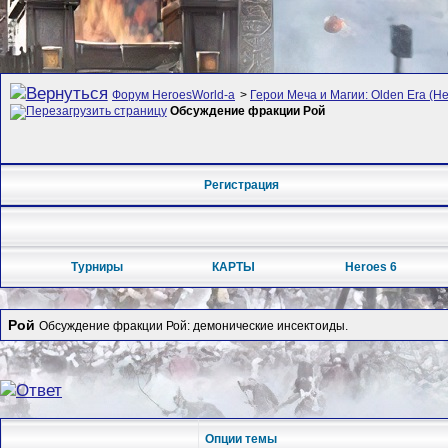
Форум HeroesWorld-а
>
Герои Меча и Магии: Olden Era (Her
Обсуждение фракции Рой
Регистрация
Турниры
КАРТЫ
Heroes 6
Рой
Обсуждение фракции Рой: демонические инсектоиды.
Опции темы