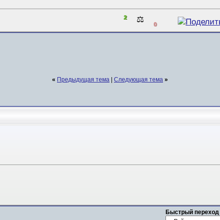
2
⚖️
0
«
Предыдущая тема
|
Следующая тема
»
Быстрый переход