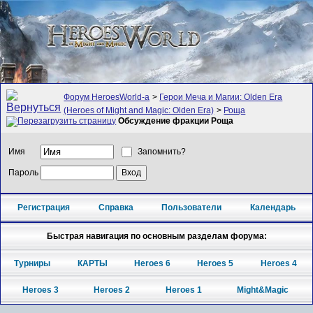
Форум HeroesWorld-а
>
Герои Меча и Магии: Olden Era
(Heroes of Might and Magic: Olden Era)
>
Роща
Обсуждение фракции Роща
Имя
Запомнить?
Пароль
Регистрация
Справка
Пользователи
Календарь
Быстрая навигация по основным разделам форума:
Турниры
КАРТЫ
Heroes 6
Heroes 5
Heroes 4
Heroes 3
Heroes 2
Heroes 1
Might&Magic