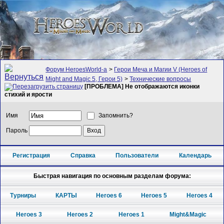
Форум HeroesWorld-а
>
Герои Меча и Магии V (Heroes of
Might and Magic 5, Герои 5)
>
Технические вопросы
[ПРОБЛЕМА] Не отображаются иконки
стихий и ярости
Имя
Запомнить?
Пароль
Регистрация
Справка
Пользователи
Календарь
Быстрая навигация по основным разделам форума:
Турниры
КАРТЫ
Heroes 6
Heroes 5
Heroes 4
Heroes 3
Heroes 2
Heroes 1
Might&Magic