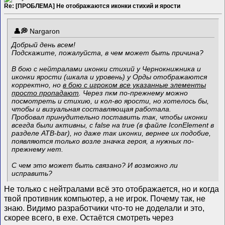
Re: [ПРОБЛЕМА] Не отображаются иконки стихий и ярости
Nargaron
Добрый день всем!
Подскажите, пожалуйста, в чем может быть причина?
В бою с нейтралами иконки стихий у Чернокнижника и
иконки ярости (шкала и уровень) у Орды отображаются
корректно, но
в бою с игроком все указанные элементы
просто пропадают
. Через пкм по-прежнему можно
посмотреть и стихию, и кол-во ярости, но хотелось бы,
чтобы и визуальная составляющая работала.
Пробовал принудительно поставить так, чтобы иконки
всегда были активны, с false на true (в файле IconElement в
разделе ATB-bar), но даже так иконки, вернее их подобие,
появляются только возле значка героя, а нужных по-
прежнему нет.
С чем это может быть связано? И возможно ли
исправить?
Не только с нейтралами всё это отображается, но и когда
твой противник компьютер, а не игрок. Почему так, не
знаю. Видимо разработчики что-то не доделали и это,
скорее всего, в exe. Остаётся смотреть через