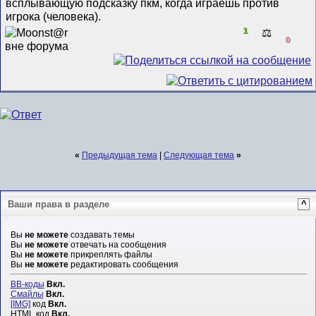
всплывающую подсказку пкм, когда играешь против
игрока (человека).
1
⚖️
0
«
Предыдущая тема
|
Следующая тема
»
Ваши права в разделе
^
Вы
не можете
создавать темы
Вы
не можете
отвечать на сообщения
Вы
не можете
прикреплять файлы
Вы
не можете
редактировать сообщения
BB-коды
Вкл.
Смайлы
Вкл.
[IMG]
код
Вкл.
HTML код
Вкл.