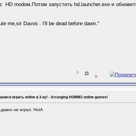
HD modом.Потом запустить hd.launcher.exe и обновить.
te me,sir Davos . I'll be dead before dawn."
0
⚖️
0
емся играть online в 3-ку! - Arranging HOMM3 online games!
давно не играл. HotA