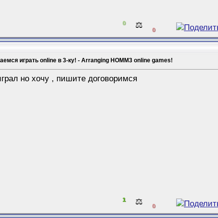
0
⚖️
0
емся играть online в 3-ку! - Arranging HOMM3 online games!
играл но хочу , пишите договоримся
1
⚖️
0