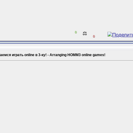
0
⚖️
0
емся играть online в 3-ку! - Arranging HOMM3 online games!