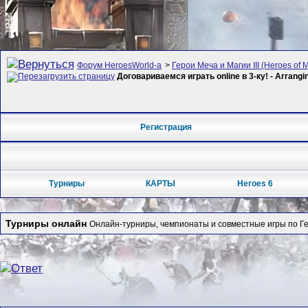
Форум HeroesWorld-а
>
Герои Меча и Магии III (Heroes of M
Договариваемся играть online в 3-ку! - Arrang
Регистрация
Турниры
КАРТЫ
Heroes 6
Турниры онлайн
Онлайн-турниры, чемпионаты и совместные игры по Гер