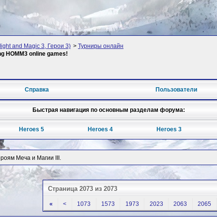
ight and Magic 3, Герои 3)
>
Турниры онлайн
ing HOMM3 online games!
Справка
Пользователи
Быстрая навигация по основным разделам форума:
Heroes 5
Heroes 4
Heroes 3
оям Меча и Магии III.
Страница 2073 из 2073
«
<
1073
1573
1973
2023
2063
2065