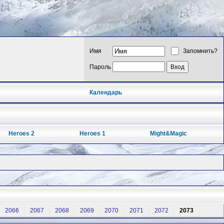
Имя
Запомнить?
Пароль
Календарь
Heroes 2
Heroes 1
Might&Magic
2066
2067
2068
2069
2070
2071
2072
2073