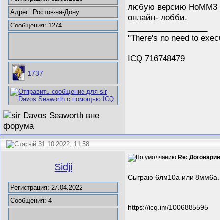
любую версию HoMM3 c 
Адрес: Ростов-на-Дону
онлайн- лобби.
Сообщения: 1274
__________________
"There's no need to execu
ICQ 716748479
1737
31.10.2022, 11:58
Re: Договарива
Sidji
Сыграю 6лм10а или 8мм6а. 
Регистрация: 27.04.2022
Сообщения: 4
https://icq.im/1006885595