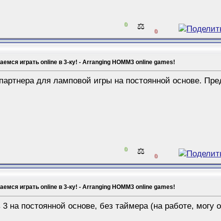
0
⚖️
0
емся играть online в 3-ку! - Arranging HOMM3 online games!
артнера для ламповой игры на постоянной основе. Пре
0
⚖️
0
емся играть online в 3-ку! - Arranging HOMM3 online games!
 3 на постоянной основе, без таймера (на работе, могу