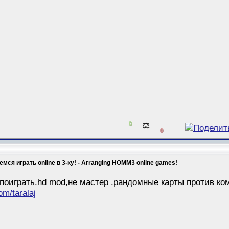
0
⚖️
0
мся играть online в 3-ку! - Arranging HOMM3 online games!
поиграть.hd mod,не мастер .рандомные карты против ком
om/taralaj