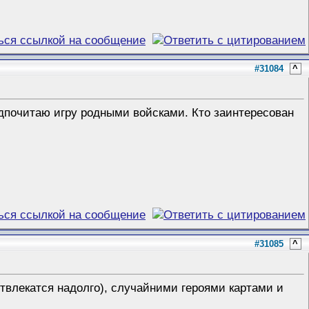
#31084
^
дпочитаю игру родными войсками. Кто заинтересован
#31085
^
 отвлекатся надолго), случайними героями картами и