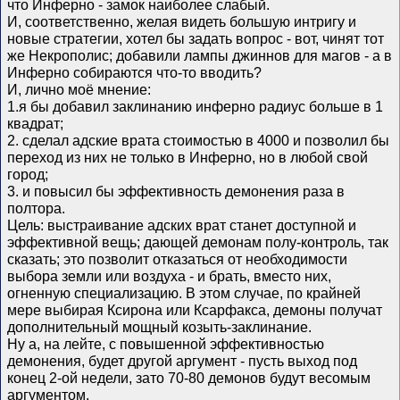
что Инферно - замок наиболее слабый.
И, соответственно, желая видеть большую интригу и
новые стратегии, хотел бы задать вопрос - вот, чинят тот
же Некрополис; добавили лампы джиннов для магов - а в
Инферно собираются что-то вводить?
И, лично моё мнение:
1.я бы добавил заклинанию инферно радиус больше в 1
квадрат;
2. сделал адские врата стоимостью в 4000 и позволил бы
переход из них не только в Инферно, но в любой свой
город;
3. и повысил бы эффективность демонения раза в
полтора.
Цель: выстраивание адских врат станет доступной и
эффективной вещь; дающей демонам полу-контроль, так
сказать; это позволит отказаться от необходимости
выбора земли или воздуха - и брать, вместо них,
огненную специализацию. В этом случае, по крайней
мере выбирая Ксирона или Ксарфакса, демоны получат
дополнительный мощный козыть-заклинание.
Ну а, на лейте, с повышенной эффективностью
демонения, будет другой аргумент - пусть выход под
конец 2-ой недели, зато 70-80 демонов будут весомым
аргументом.