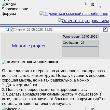
1
⚖️
0
#2
28.05.2026, 18:05
^
Регистрация: 12.05.2021
Сообщения: 27
Masonic project
Re: Баланс Инферно
Я тоже дилетант в героях, но демонение в полтора раза
повысить это слишком круто. Пожалуй усилить инферно
хорошая мысль, но не так радикально, а можно
1. Дать чертям 1 хп.
2. Повысить прирост магогов и церберов на 1.
3. Сделать архидьявола самым быстрым существом в
игре, так как он в отличии от большинства других тир7 не
летает, а мгновенно телепортируется.
0
⚖️