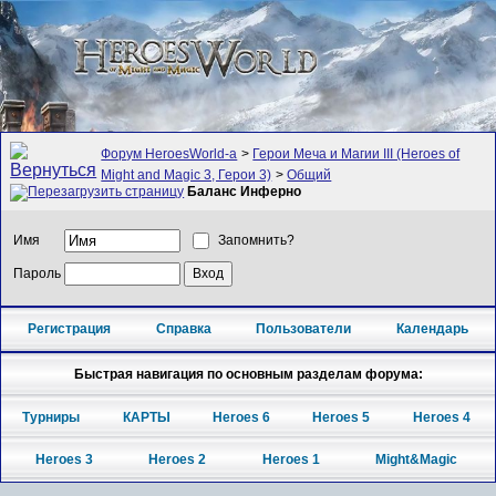
Форум HeroesWorld-а
>
Герои Меча и Магии III (Heroes of
Might and Magic 3, Герои 3)
>
Общий
Баланс Инферно
Имя
Запомнить?
Пароль
Регистрация
Справка
Пользователи
Календарь
Быстрая навигация по основным разделам форума:
Турниры
КАРТЫ
Heroes 6
Heroes 5
Heroes 4
Heroes 3
Heroes 2
Heroes 1
Might&Magic