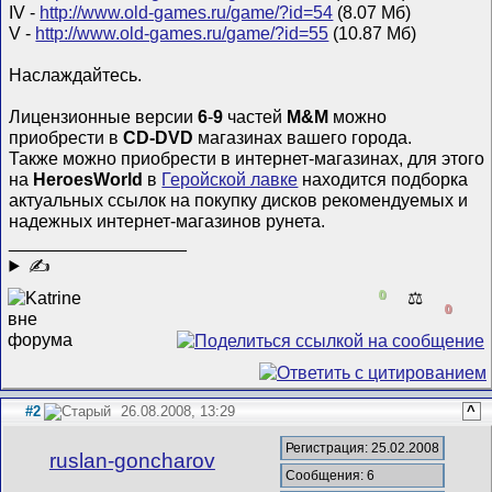
IV -
http://www.old-games.ru/game/?id=54
(8.07 Мб)
V -
http://www.old-games.ru/game/?id=55
(10.87 Мб)
Наслаждайтесь.
Лицензионные версии
6
-
9
частей
M&M
можно
приобрести в
CD-DVD
магазинах вашего города.
Также можно приобрести в интернет-магазинах, для этого
на
HeroesWorld
в
Геройской лавке
находится подборка
актуальных ссылок на покупку дисков рекомендуемых и
надежных интернет-магазинов рунета.
__________________
✍
0
⚖️
0
#2
26.08.2008, 13:29
^
Регистрация: 25.02.2008
ruslan-goncharov
Сообщения: 6