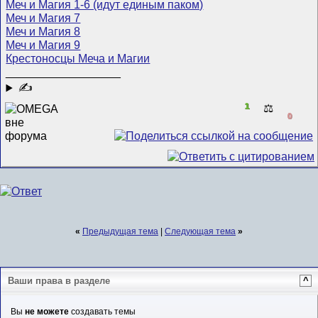
Меч и Магия 1-6 (идут единым паком)
Меч и Магия 7
Меч и Магия 8
Меч и Магия 9
Крестоносцы Меча и Магии
__________________
✍
1
⚖️
0
«
Предыдущая тема
|
Следующая тема
»
Ваши права в разделе
^
Вы
не можете
создавать темы