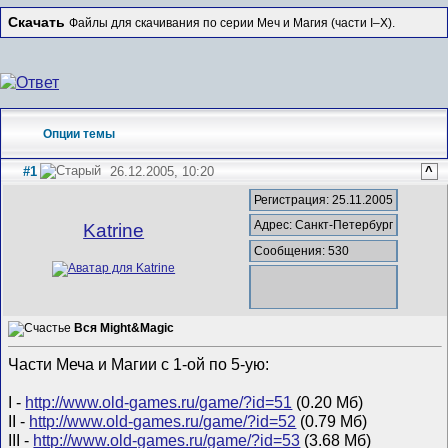
Скачать
Файлы для скачивания по серии Меч и Магия (части I–X).
Опции темы
#1
26.12.2005, 10:20
^
Регистрация: 25.11.2005
Адрес: Санкт-Петербург
Katrine
Сообщения: 530
Вся Might&Magic
Части Меча и Магии с 1-ой по 5-ую:
I -
http://www.old-games.ru/game/?id=51
(0.20 Мб)
II -
http://www.old-games.ru/game/?id=52
(0.79 Мб)
III -
http://www.old-games.ru/game/?id=53
(3.68 Мб)