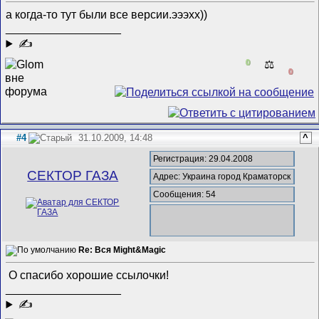
а когда-то тут были все версии.эээхх))
__________________
✍
0
⚖️
0
#4
31.10.2009, 14:48
^
Регистрация: 29.04.2008
СЕКТОР ГАЗА
Адрес: Украина город Краматорск
Сообщения: 54
Re: Вся Might&Magic
О спасибо хорошие ссылочки!
__________________
✍