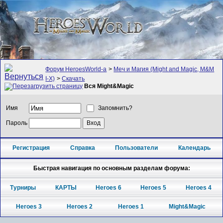
Форум HeroesWorld-а
>
Меч и Магия (Might and Magic, M&M
I-X)
>
Скачать
Вся Might&Magic
Имя
Запомнить?
Пароль
Регистрация
Справка
Пользователи
Календарь
Быстрая навигация по основным разделам форума:
Турниры
КАРТЫ
Heroes 6
Heroes 5
Heroes 4
Heroes 3
Heroes 2
Heroes 1
Might&Magic