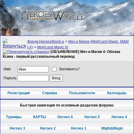
Форум HeroesWorld-а
>
Меч и Магия (Might and Magic, M&M
I-X)
>
Might and Magic IV
[ОБЪЯВЛЕНИЕ] Меч и Магия 4: Облака
Ксина - первый русскоязычный перевод
Имя
Запомнить?
Пароль
Регистрация
Справка
Пользователи
Календарь
Быстрая навигация по основным разделам форума:
Турниры
КАРТЫ
Heroes 6
Heroes 5
Heroes 4
Heroes 3
Heroes 2
Heroes 1
Might&Magic