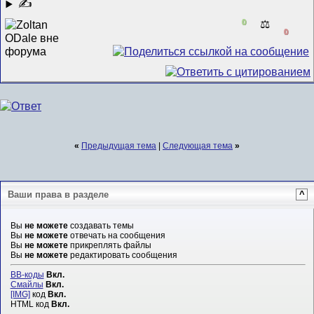
✍
0
⚖️
0
«
Предыдущая тема
|
Следующая тема
»
Ваши права в разделе
^
Вы
не можете
создавать темы
Вы
не можете
отвечать на сообщения
Вы
не можете
прикреплять файлы
Вы
не можете
редактировать сообщения
BB-коды
Вкл.
Смайлы
Вкл.
[IMG]
код
Вкл.
HTML код
Вкл.