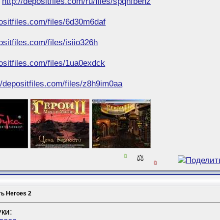
м
http://depositfiles.com/ru/files/spqnfbehz
positfiles.com/files/6d30m6daf
ositfiles.com/files/isiio326h
positfiles.com/files/1ua0exdck
//depositfiles.com/files/z8h9im0aa
0
⚖️
0
ть Heroes 2
ки: