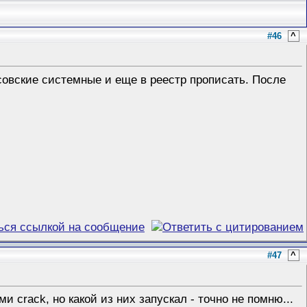
#46
^
овские системные и еще в реестр прописать. После
#47
^
и crack, но какой из них запускал - точно не помню...