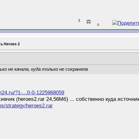
1
⚖️
0
ть Heroes 2
ько не качала, куда только не сохраняла
um24.ru/?1-...0-0-1225968059
ивчик (heroes2.rar 24,56Мб) ... собственно куда источни
es/strategy/heroes2.rar