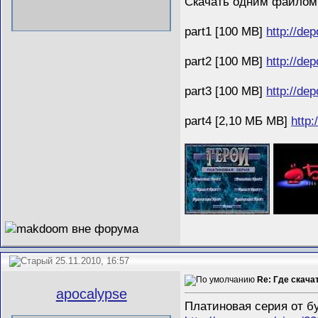
Скачать одним файло
part1 [100 MB]
http://de
part2 [100 MB]
http://dep
part3 [100 MB]
http://de
part4 [2,10 МБ MB]
http:
25.11.2010, 16:57
Re: Где скача
apocalypse
Платиновая серия от бу