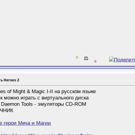
0
⚖️
0
ть Heroes 2
s of Might & Magic I-II на русском языке
к можно играть с виртуального диска
и Daemon Tools - эмуляторы СD-ROM
ОЧНИК
е герои Меча и Магии