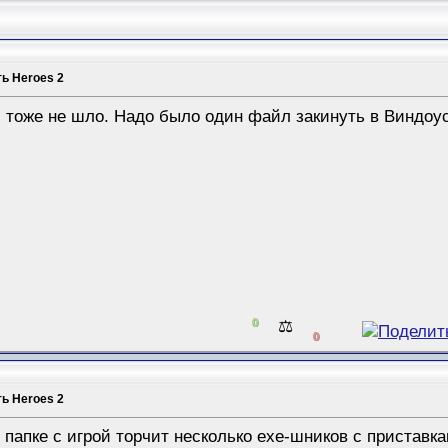
ть Heroes 2
 тоже не шло. Надо было один файл закинуть в Виндоус
0
⚖️
0
ть Heroes 2
 папке с игрой торчит несколько ехе-шников с приставкам