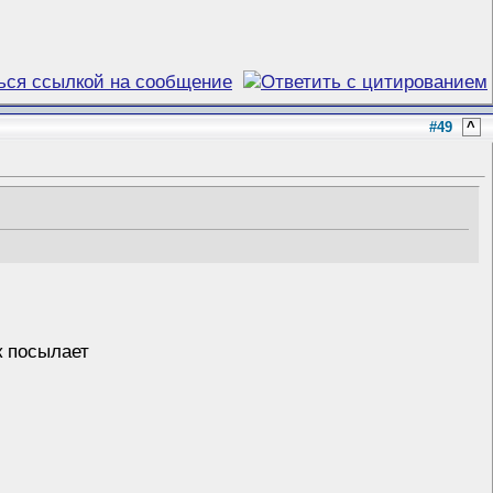
#49
^
к посылает