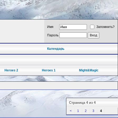
Имя
Запомнить?
Пароль
Календарь
Heroes 2
Heroes 1
Might&Magic
Страница 4 из 4
<
1
2
3
4