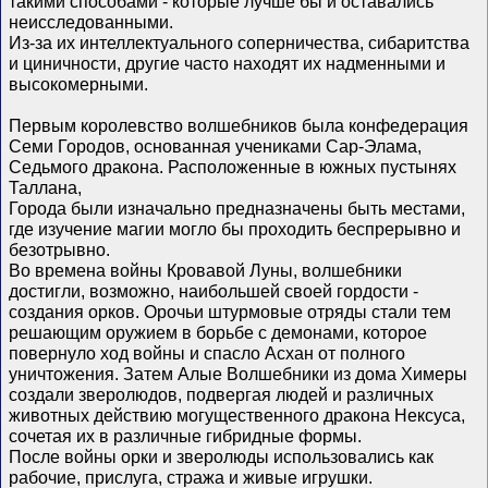
такими способами - которые лучше бы и оставались
неисследованными.
Из-за их интеллектуального соперничества, сибаритства
и циничности, другие часто находят их надменными и
высокомерными.
Первым королевство волшебников была конфедерация
Семи Городов, основанная учениками Сар-Элама,
Седьмого дракона. Расположенные в южных пустынях
Таллана,
Города были изначально предназначены быть местами,
где изучение магии могло бы проходить беспрерывно и
безотрывно.
Во времена войны Кровавой Луны, волшебники
достигли, возможно, наибольшей своей гордости -
создания орков. Орочьи штурмовые отряды стали тем
решающим оружием в борьбе с демонами, которое
повернуло ход войны и спасло Асхан от полного
уничтожения. Затем Алые Волшебники из дома Химеры
создали зверолюдов, подвергая людей и различных
животных действию могущественного дракона Нексуса,
сочетая их в различные гибридные формы.
После войны орки и зверолюды использовались как
рабочие, прислуга, стража и живые игрушки.