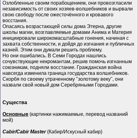
Озлобленные своим порабощением, они провозгласили
независимость от своих хозяев-волшебников и вырвали
свою свободу после ожесточённого и кровавого
восстания.
Опасаясь возрастающей силы дома Этерна, другие
школы магии, возглавляемые домами Анима и Материя
инициировали широкомасштабные гонения, начиная с
захвата собственности, и дойдя до изгнания и публичных
казней. Этим они думали решить проблему.
Но они ошибались. В Семи Городах нашлись
сочувствующие некромантам, решив помочь изгнанным
союзникам, подняли восстание. Гражданская война
навсегда изменила граница государства волшебников.
Скорбя по своему утраченному "золотому веку", они
назвали свой новый дом Серебряными Городами.
Существа
Основные
(картинки нажимаемые, перевод названий
мой)
Cabir/Cabir Master
(Кабир/Искусный кабир)