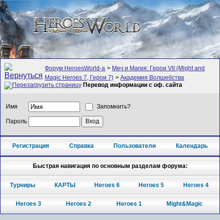
Форум HeroesWorld-а
>
Меч и Магия: Герои VII (Might and
Magic Heroes 7, Герои 7)
>
Академия Волшебства
Перевод информации с оф. сайта
Имя
Запомнить?
Пароль
Регистрация
Справка
Пользователи
Календарь
Быстрая навигация по основным разделам форума:
Турниры
КАРТЫ
Heroes 6
Heroes 5
Heroes 4
Heroes 3
Heroes 2
Heroes 1
Might&Magic