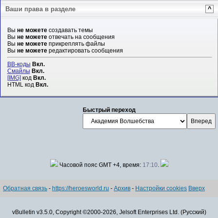
Ваши права в разделе
^
Вы
не можете
создавать темы
Вы
не можете
отвечать на сообщения
Вы
не можете
прикреплять файлы
Вы
не можете
редактировать сообщения
BB-коды
Вкл.
Смайлы
Вкл.
[IMG]
код
Вкл.
HTML код
Вкл.
Быстрый переход
Часовой пояс GMT +4, время:
17:10
.
Обратная связь
-
https://heroesworld.ru
-
Архив
-
Настройки cookies
Вверх
vBulletin v3.5.0, Copyright ©2000-2026, Jelsoft Enterprises Ltd. (Русский)