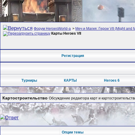
Форум HeroesWorld-а
>
Меч и Магия: Герои VII (Might and 
Карты Heroes VII
Регистрация
Турниры
КАРТЫ
Heroes 6
Картостроительство
Обсуждение редактора карт и картостроительства 
Опции темы