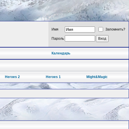
Имя
Запомнить?
Пароль
Календарь
Heroes 2
Heroes 1
Might&Magic