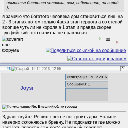
поместье богатого человека, чем, собственно, на город.
).
я замечю что богатого человека дом становиться лиш на
2 - 3 этапах потом только 4асха этап герцога а со стеной
воопще чуть ли не короля а 1 этап и правда скорее
эдьфийский токо палитра не правльная
0
⚖️
0
#6
19.12.2016, 12:55
^
Регистрация: 19.12.2016
Сообщения: 1
Joysi
Re: Внешний облик города
Здравствуйте. Решил к весне построить дом. Больше
наверно склоняюсь к бревну. Не подскажите где можно
заказать проект и сам лес? Знакомый советует