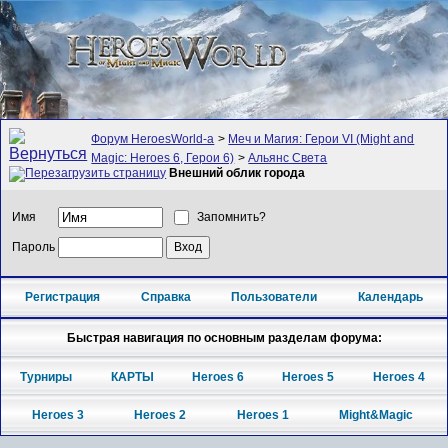
Форум HeroesWorld-а
>
Меч и Магия: Герои VI (Might and
Magic: Heroes 6, Герои 6)
>
Альянс Света
Внешний облик города
Имя
Запомнить?
Пароль
Регистрация
Справка
Пользователи
Календарь
Быстрая навигация по основным разделам форума:
Турниры
КАРТЫ
Heroes 6
Heroes 5
Heroes 4
Heroes 3
Heroes 2
Heroes 1
Might&Magic