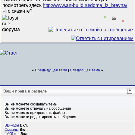
посмотреть здесь
http://www.art-build.ru/doma_iz_brevna/
Что скажите?
0
⚖️
0
«
Предыдущая тема
|
Следующая тема
»
Ваши права в разделе
^
Вы
не можете
создавать темы
Вы
не можете
отвечать на сообщения
Вы
не можете
прикреплять файлы
Вы
не можете
редактировать сообщения
BB-коды
Вкл.
Смайлы
Вкл.
[IMG]
код
Вкл.