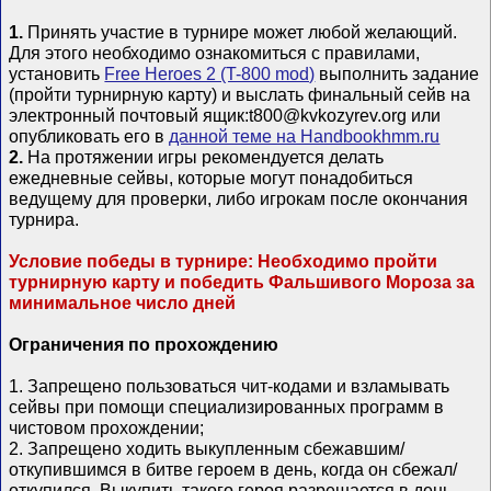
1.
Принять участие в турнире может любой желающий.
Для этого необходимо ознакомиться с правилами,
установить
Free Heroes 2 (T-800 mod)
выполнить задание
(пройти турнирную карту) и выслать финальный сейв на
электронный почтовый ящик:t800@kvkozyrev.org или
опубликовать его в
данной теме на Handbookhmm.ru
2.
На протяжении игры рекомендуется делать
ежедневные сейвы, которые могут понадобиться
ведущему для проверки, либо игрокам после окончания
турнира.
Условие победы в турнире: Необходимо пройти
турнирную карту и победить Фальшивого Мороза за
минимальное число дней
Ограничения по прохождению
1. Запрещено пользоваться чит-кодами и взламывать
сейвы при помощи специализированных программ в
чистовом прохождении;
2. Запрещено ходить выкупленным сбежавшим/
откупившимся в битве героем в день, когда он сбежал/
откупился. Выкупить такого героя разрешается в день