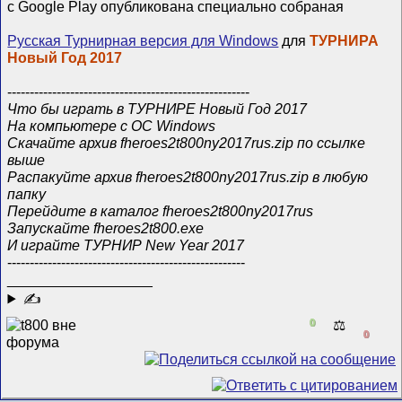
с Google Play опубликована специально сoбраная
Русская Турнирная версия для Windows
для
ТУРНИРА
Новый Год 2017
------------------------------------------------------
Что бы играть в TУРНИРЕ Новый Год 2017
На компьютере с ОС Windows
Скачайте архив fheroes2t800ny2017rus.zip по ссылке
выше
Распакуйте архив fheroes2t800ny2017rus.zip в любую
папку
Перейдите в каталог fheroes2t800ny2017rus
Запускайте fheroes2t800.exe
И играйте ТУРНИР New Year 2017
-----------------------------------------------------
__________________
✍
0
⚖️
0