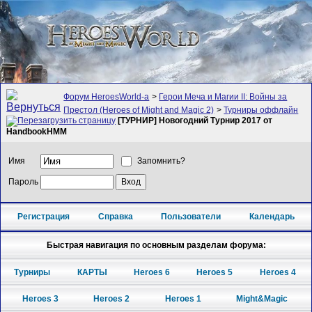
Форум HeroesWorld-а
>
Герои Меча и Магии II: Войны за
Престол (Heroes of Might and Magic 2)
>
Турниры оффлайн
[ТУРНИР] Новогoдний Турнир 2017 от
HandbookHMM
Имя
Запомнить?
Пароль
Регистрация
Справка
Пользователи
Календарь
Быстрая навигация по основным разделам форума:
Турниры
КАРТЫ
Heroes 6
Heroes 5
Heroes 4
Heroes 3
Heroes 2
Heroes 1
Might&Magic