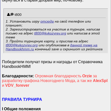
t800
1. Установить игру
отсюда
на свой телефон или
планшет;
2. Зарегистрироваться на участие в турнире, написав
письмо на адрес
t800@kvkozyrev.org
или написав в этой
теме
3. Пройти турнирную карту, и прислав на адрес
t800@kvkozyrev.org
или опубликовав в
данной теме на
Handbookhmm.ru
конечный save и скриншот из рейтинга
Победители получат призы и награды от Cправочника
HandbookHMM!
Благодарности:
Огромная благодарность
Orzie
за
разработку графона Новогоднего Мода, а так же
AlexSpl
и
VDV_forever
ПРАВИЛА ТУРНИРА
I Общие положения