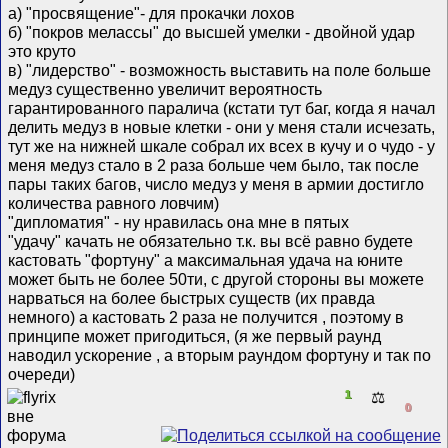
а) "просвящение"- для прокачки лохов
б) "покров мелассы" до высшей умелки - двойной удар
это круто
в) "лидерство" - возможность выставить на поле больше
медуз существенно увеличит вероятность
гарантированного паралича (кстати тут баг, когда я начал
делить медуз в новые клетки - они у меня стали исчезать,
тут же на нижней шкале собрал их всех в кучу и о чудо - у
меня медуз стало в 2 раза больше чем было, так после
пары таких багов, число медуз у меня в армии достигло
количества равного ловчим)
"дипломатия" - ну нравилась она мне в пятых
"удачу" качать не обязательно т.к. вы всё равно будете
кастовать "фортуну" а максимальная удача на юните
может быть не более 50ти, с другой стороны вы можете
нарваться на более быстрых существ (их правда
немного) а кастовать 2 раза не получится , поэтому в
принципе может пригодиться, (я же первый раунд
наводил ускорение , а вторым раундом фортуну и так по
очереди)
1
⚖️
0