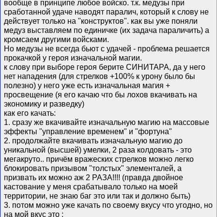
вообще в принципе любое войско. т.к. медузы при
сработанной удаче наводят паралич, который к слову не
действует только на "конструктов". как вы уже поняли
медуз выставляем по единичке (их задача параличить) а
кромсаем другими войсками.
Но медузы не всегда бьют с удачей - проблема решается
прокачкой у героя изначальной магии.
к слову при выборе героя берите СИНИТАРА, да у него
нет нападения (для стрелков +100% к урону было бы
полезно) у него уже есть изначальная магия +
просвещение (я его качаю что бы лохов вкачивать на
экономику и разведку)
как его качать:
1. сразу же вкачивайте изначальную магию на массовые
эффекты "управление временем" и "фортуна"
2. продолжайте вкачивать изначальную магию до
уникальной (высшей) умелки, 2 раза колдовать - это
мегакруто.. причём вражеских стрелков можно легко
блокировать призывом "толстых" элементалей, а
призвать их можно аж 2 РАЗА!!!! (правда двойное
кастование у меня срабатывало только на моей
территории, не знаю баг это или так и должно быть)
3. потом можно уже качать по своему вкусу что угодно, но
на мой вкус это :