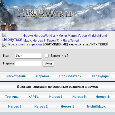
Форум HeroesWorld-а
>
Меч и Магия: Герои VII (Might and
Magic Heroes 7, Герои 7)
>
Лига Теней
[ОБСУЖДЕНИЕ] как играть за ЛИГУ ТЕНЕЙ
Имя
Запомнить?
Пароль
Регистрация
Справка
Пользователи
Календарь
Быстрая навигация по основным разделам форума:
Турниры
КАРТЫ
Heroes 6
Heroes 5
Heroes 4
Heroes 3
Heroes 2
Heroes 1
Might&Magic