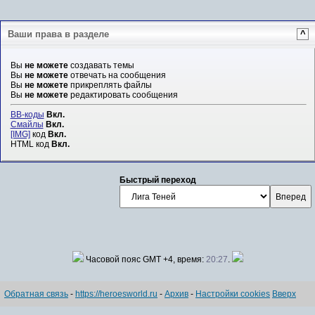
Ваши права в разделе
^
Вы
не можете
создавать темы
Вы
не можете
отвечать на сообщения
Вы
не можете
прикреплять файлы
Вы
не можете
редактировать сообщения
BB-коды
Вкл.
Смайлы
Вкл.
[IMG]
код
Вкл.
HTML код
Вкл.
Быстрый переход
Часовой пояс GMT +4, время:
20:27
.
Обратная связь
-
https://heroesworld.ru
-
Архив
-
Настройки cookies
Вверх