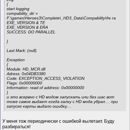
{
start logging
compability_dir =
F:\games\Heroes3\Complete\_HD3_Data\Compability\#e ra
EXE_VERSION & TE
EXE_VERSION & ERA
SUCCESS: DO PARALLEL
}
Last Mark: (null)
Exception
{
Module: HD_MCR.dll
Adress: 0x04DB3380
Code: EXCEPTION_ACCESS_VIOLATION
Flags: 0x00000000
Information: read of address: 0x00000000
}
и это всервно с HD модом запускать или без шас вот
тоже самое выдает когда галку с HD мода убрал.... при
запуске карты выдало ошибку....
У меня тож периодически с ошибкой вылетает. Буду
разбираться!