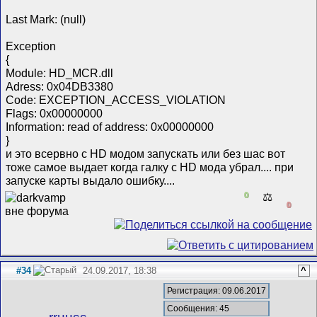
Last Mark: (null)
Exception
{
Module: HD_MCR.dll
Adress: 0x04DB3380
Code: EXCEPTION_ACCESS_VIOLATION
Flags: 0x00000000
Information: read of address: 0x00000000
}
и это всервно с HD модом запускать или без шас вот
тоже самое выдает когда галку с HD мода убрал.... при
запуске карты выдало ошибку....
0
⚖️
0
#34
24.09.2017, 18:38
^
Регистрация: 09.06.2017
Сообщения: 45