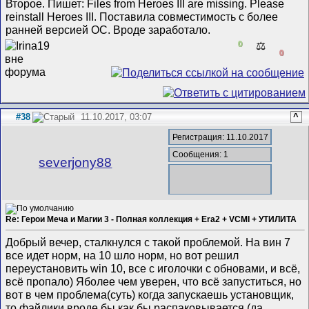
Второе. Пишет: Files from Heroes III are missing. Please
reinstall Heroes III. Поставила совместимость с более
ранней версией ОС. Вроде заработало.
0
⚖️
0
#38
11.10.2017, 03:07
^
Регистрация: 11.10.2017
Сообщения: 1
severjony88
Re: Герои Меча и Магии 3 - Полная коллекция + Era2 + VCMI + УТИЛИТА
Добрый вечер, сталкнулся с такой проблемой. На вин 7
все идет норм, на 10 шло норм, но вот решил
переустановить win 10, все с иголочки с обновами, и всё,
всё пропало) Яболее чем уверен, что всё запуститься, но
вот в чем проблема(суть) когда запускаешь установщик,
то файлики вроде бы как бы распаковывается (да