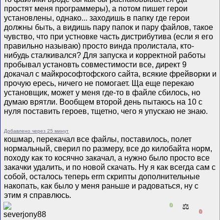
простят меня программеры), а потом пишет герои
установлены, однако... заходишь в папку где герои
должны быть, а видишь пару папок и пару файлов, такое
чувство, что при устновке часть дистрибутива (если я его
правильно называю) просто винда пролистала, кто-
нибудь сталкивался? Для запуска и корректной работы
пробывал установть совместимости все, директ 9
докачал с майкрософтофского сайта, всякие фрейворки и
прочую ересь, ничего не помогает. Ща еще перекаю
установщик, может у меня где-то в файле сбилось, но
думаю врятли. Вообщем второй день пытаюсь на 10 с
нуля поставить героев, тщетно, чего я упускаю не знаю.
Добавлено через 25 минут
кошмар, перекачал все файлы, поставилось, полет
нормальный, сверил по размеру, все до килобайта норм,
походу как то косячно закачал, а нужно было просто все
закачки удалить, и по новой скачать. Ну я как всегда сам с
собой, осталось теперь erm скрипты дополнительные
накопать, как было у меня раньше и радоваться, ну с
этим я справлюсь.
0
⚖️
0