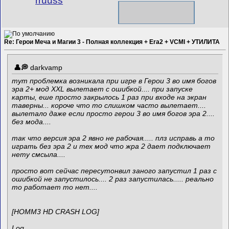
rruuss
Re: Герои Меча и Магии 3 - Полная коллекция + Era2 + VCMI + УТИЛИТА
darkvamp
тут проблемка возникала при игре в Герои 3 во имя богов
эра 2+ мод XXL вылетает с ошибкой.... при запуске
карты, еше просто закрылось 1 раз при входе на экран
таверны... короче что то слишком часто вылетает....
вылетало даже если просто герои 3 во имя богов эра 2....
без мода....
так что версия эра 2 явно не рабочая..... плз исправь а то
играть без эра 2 и тех мод что жра 2 дает подключает
нету смсыла....
просто вот сейчас пересутонвил заного запустил 1 раз с
ошибкой не запустилось.... 2 раз запустилась..... реально
то работает то нет....
[HOMM3 HD CRASH LOG]
Log