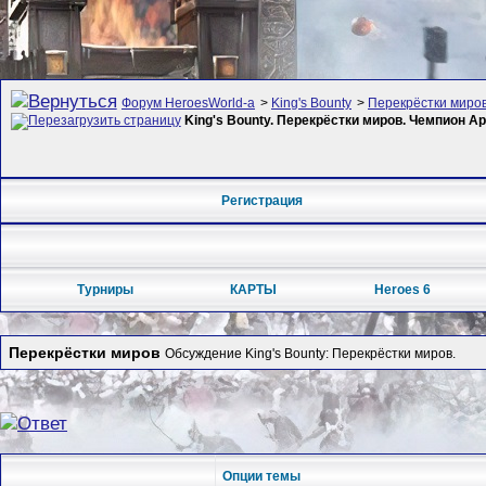
Форум HeroesWorld-а
>
King's Bounty
>
Перекрёстки миро
King's Bounty. Перекрёстки миров. Чемпион 
Регистрация
Турниры
КАРТЫ
Heroes 6
Перекрёстки миров
Обсуждение King's Bounty: Перекрёстки миров.
Опции темы