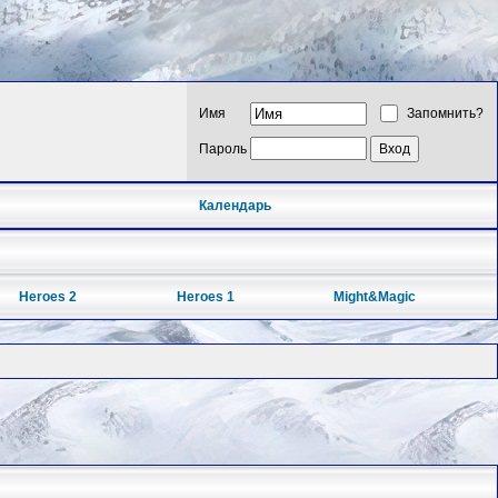
Имя
Запомнить?
Пароль
Календарь
Heroes 2
Heroes 1
Might&Magic