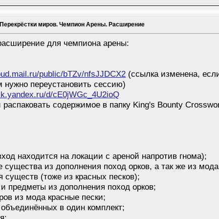
. Перекрёстки миров. Чемпион Арены. Расширение
расширение для чемпиона арены:
loud.mail.ru/public/bTZv/nfsJJDCX2
(ссылка изменена, если
ам нужно переустановить сессию)
disk.yandex.ru/d/cE0jWGc_4U2ioQ
и распаковать содержимое в папку King's Bounty Crosswor
ход находится на локации с ареной напротив гнома);
существа из дополнения поход орков, а так же из мода 
существ (тоже из красных песков);
 предметы из дополнения поход орков;
ов из мода красные пески;
объединённых в один комплект;
я;