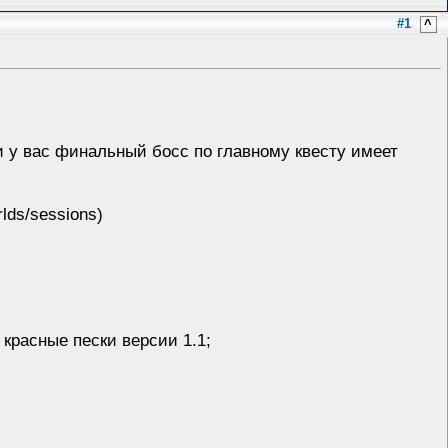
#1
^
 у вас финальный босс по главному квесту имеет
lds/sessions)
красные пески версии 1.1;