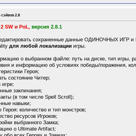
 сэйвов 2.8
2 SW и PoL,
версия 2.8.1
едактировать сохраненные данные ОДИНОЧНЫХ ИГР и КА
lity
для любой локализации
игры.
рмацию о выбранном файле: путь на диске, тип игры, ра
словия и информацию об условиях победы/поражения, кол
теристики Героя;
ать состояние Читер;
 игре;
енные заклинания;
кты (в том числе Spell Scroll);
нные навыки;
 Героя: количество и тип монстров;
ество ресурсов Игроков;
ройки выбранного Замка;
ию о Ultimate Artifact;
у обо всех Героях и Замках;