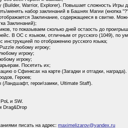
y (Builder, Warrior, Explorer). Повышает сложность Игры д
ть\менять набор заклинаний в Башнях Магии (кнопка "?"
ь отображается Заклинание, содержащееся в свитке. Мож
тка Заклинаний);
амков, то показываем сколько дней остаость до проигрыш
ейс. В ОС с языком, отличным от русского (1049), по у
 с инструкцией по отображению русского языка;
Рuzzle любому игроку;
 любому игроку;
любому игроку;
арьерам. Посетить их;
цию о Сфинксах на карте (Загадки и отгадки, награда).
одов, Героев;
(Ландшафт, герои\замки, Ultimate Staff).
 PoL и SW.
м Drag&Drop
аниями писать на адрес:
maximelizarov@yandex.ru