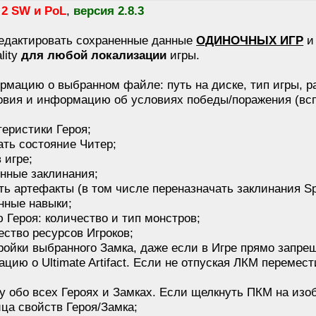
 2 SW и PoL
,
версия 2.8.3
редактировать сохраненные данные
ОДИНОЧНЫХ ИГР
lity
для любой локализации
игры.
рмацию о выбранном файле: путь на диске, тип игры, ра
словия и информацию об условиях победы/поражения (всп
теристики Героя;
ать состояние Читер;
 игре;
енные заклинания;
ть артефакты (в том числе переназначать заклинания Spel
нные навыки;
 Героя: количество и тип монстров;
ество ресурсов Игроков;
ройки выбранного Замка, даже если в Игре прямо запре
цию о Ultimate Artifact. Если не отпуская ЛКМ перемести
у обо всех Героях и Замках. Если щелкнуть ПКМ на изо
ца свойств Героя/Замка;