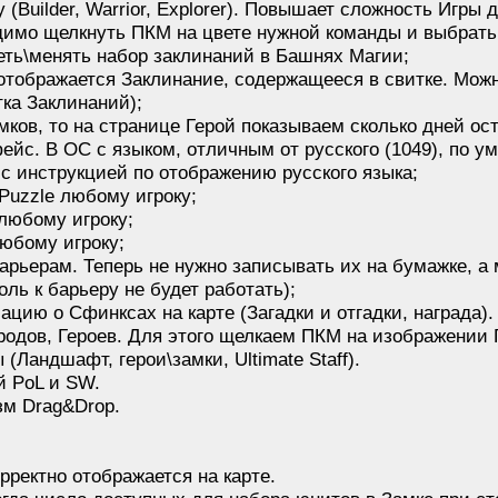
y (Builder, Warrior, Explorer). Повышает сложность Игры
имо щелкнуть ПКМ на цвете нужной команды и выбрать т
еть\менять набор заклинаний в Башнях Магии;
ь отображается Заклинание, содержащееся в свитке. Мож
тка Заклинаний);
амков, то на странице Герой показываем сколько дней ос
ейс. В ОС с языком, отличным от русского (1049), по у
 с инструкцией по отображению русского языка;
Рuzzle любому игроку;
 любому игроку;
любому игроку;
арьерам. Теперь не нужно записывать их на бумажке, а 
ль к барьеру не будет работать);
цию о Сфинксах на карте (Загадки и отгадки, награда).
родов, Героев. Для этого щелкаем ПКМ на изображении Г
(Ландшафт, герои\замки, Ultimate Staff).
й PoL и SW.
зм Drag&Drop.
рректно отображается на карте.