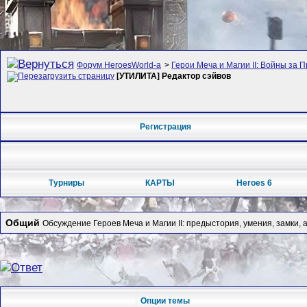
Форум HeroesWorld-а
>
Герои Меча и Магии II: Войны за П
[УТИЛИТА] Редактор сэйвов
Регистрация
Турниры
КАРТЫ
Heroes 6
Общий
Обсуждение Героев Меча и Магии II: предыстория, умения, замки, 
Опции темы