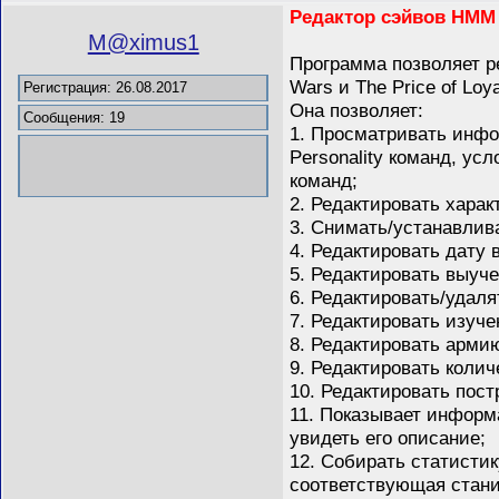
Редактор сэйвов HMM
M@ximus1
Программа позволяет 
Wars и The Price of Loya
Регистрация: 26.08.2017
Она позволяет:
Сообщения: 19
1. Просматривать инфо
Personality команд, у
команд;
2. Редактировать харак
3. Снимать/устанавлив
4. Редактировать дату в
5. Редактировать выуч
6. Редактировать/удаля
7. Редактировать изуче
8. Редактировать армию
9. Редактировать колич
10. Редактировать пост
11. Показывает информа
увидеть его описание;
12. Собирать статистик
соответствующая стани