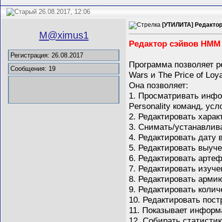
26.08.2017, 12:06
[УТИЛИТА] Редактор
M@ximus1
Редактор сэйвов HMM 
Регистрация: 26.08.2017
Программа позволяет р
Сообщения: 19
Wars и The Price of Loya
Она позволяет:
1. Просматривать инфо
Personality команд, у
2. Редактировать харак
3. Снимать/устанавлив
4. Редактировать дату в
5. Редактировать выуч
6. Редактировать артефа
7. Редактировать изуче
8. Редактировать армию
9. Редактировать колич
10. Редактировать пост
11. Показывает информац
12. Собирать статистик