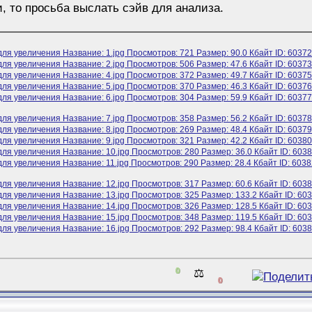
, то просьба выслать сэйв для анализа.
0
⚖️
0