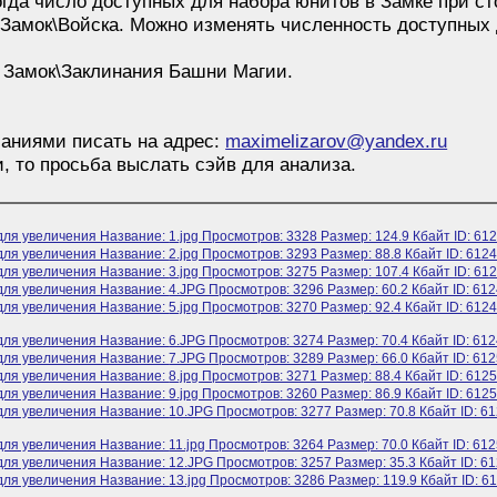
огда число доступных для набора юнитов в Замке при с
 Замок\Войска. Можно изменять численность доступных 
 Замок\Заклинания Башни Магии.
аниями писать на адрес:
maximelizarov@yandex.ru
, то просьба выслать сэйв для анализа.