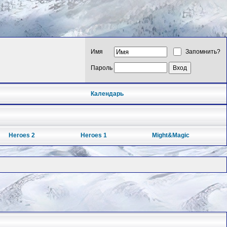
Имя
Запомнить?
Пароль
Календарь
Heroes 2
Heroes 1
Might&Magic