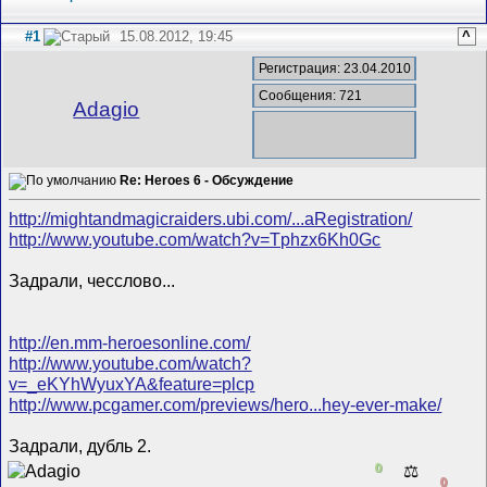
#1
15.08.2012, 19:45
^
Регистрация: 23.04.2010
Сообщения: 721
Adagio
Re: Heroes 6 - Обсуждение
http://mightandmagicraiders.ubi.com/...aRegistration/
http://www.youtube.com/watch?v=Tphzx6Kh0Gc
Задрали, чесслово...
http://en.mm-heroesonline.com/
http://www.youtube.com/watch?
v=_eKYhWyuxYA&feature=plcp
http://www.pcgamer.com/previews/hero...hey-ever-make/
Задрали, дубль 2.
0
⚖️
0