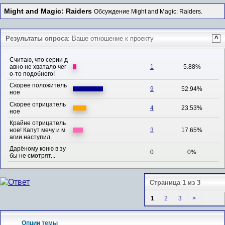
Might and Magic: Raiders
Обсуждение Might and Magic: Raiders.
Результаты опроса
: Ваше отношение к проекту
^
Считаю, что серии д
авно не хватало чег
1
5.88%
о-то подобного!
Скорее положитель
9
52.94%
ное
Скорее отрицатель
4
23.53%
ное
Крайне отрицатель
ное! Капут мечу и м
3
17.65%
агии наступил.
Дарёному коню в зу
0
0%
бы не смотрят...
Страница 1 из 3
1
2
3
>
Опции темы