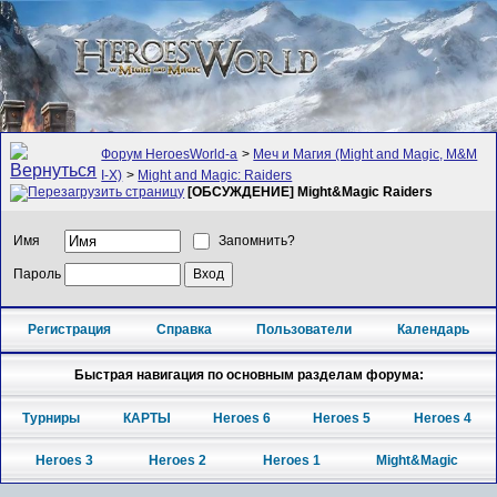
Форум HeroesWorld-а
>
Меч и Магия (Might and Magic, M&M
I-X)
>
Might and Magic: Raiders
[ОБСУЖДЕНИЕ] Might&Magic Raiders
Имя
Запомнить?
Пароль
Регистрация
Справка
Пользователи
Календарь
Быстрая навигация по основным разделам форума:
Турниры
КАРТЫ
Heroes 6
Heroes 5
Heroes 4
Heroes 3
Heroes 2
Heroes 1
Might&Magic