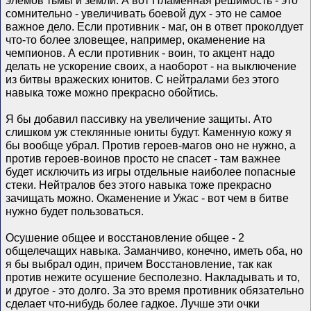
элемов тьмы и земли. А вот Пламенная решимость - это
сомнительно - увеличивать боевой дух - это не самое
важное дело. Если противник - маг, он в ответ проколдует
что-то более зловещее, например, окаменение на
чемпионов. А если противник - воин, то акцент надо
делать не ускорение своих, а наоборот - на выключение
из битвы вражеских юнитов. С нейтралами без этого
навыка тоже можно прекрасно обойтись.
Я бы добавил пассивку на увеличение защиты. Ато
слишком уж стеклянные юниты будут. Каменную кожу я
бы вообще убрал. Против героев-магов оно не нужно, а
против героев-воинов просто не спасет - там важнее
будет исключить из игры отдельные наиболее попасные
стеки. Нейтралов без этого навыка тоже прекрасно
зачищать можно. Окаменение и Ужас - вот чем в битве
нужно будет пользоваться.
Осушение общее и восстановление общее - 2
общелечащих навыка. Заманчиво, конечно, иметь оба, но
я бы выбрал один, причем Восстановление, так как
против нежите осушение бесполезно. Накладывать и то,
и другое - это долго. За это время противник обязательно
сделает что-нибудь более гадкое. Лучше эти очки