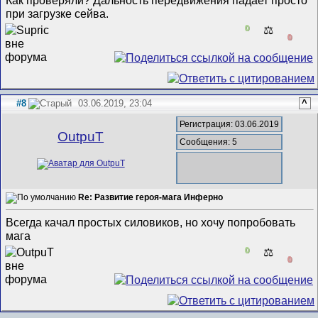
Как проверяли? Дальность передвижения падает просто
при загрузке сейва.
0
⚖️
0
#8
03.06.2019, 23:04
^
Регистрация: 03.06.2019
OutpuT
Сообщения: 5
Re: Развитие героя-мага Инферно
Всегда качал простых силовиков, но хочу попробовать
мага
0
⚖️
0