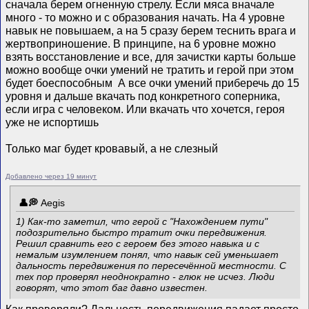
сначала берем огненную стрелу. Если мяса вначале
много - то можно и с образования начать. На 4 уровне
навык не повышаем, а на 5 сразу берем теснить врага и
жертвоприношение. В принципе, на 6 уровне можно
взять восстановление и все, для зачистки карты больше
можно вообще очки умений не тратить и герой при этом
будет боеспособным
А все очки умений приберечь до 15
уровня и дальше вкачать под конкретного соперника,
если игра с человеком. Или вкачать что хочется, героя
уже не испортишь
Только маг будет кровавый, а не слезный
Добавлено через 19 минут
Aegis
1) Как-то заметил, что герой с "Нахождением пути"
подозрительно быстро тратит очки передвижения.
Решил сравнить его с героем без этого навыка и с
немалым изумлением понял, что навык сей
уменьшает
дальность передвижения по пересечённой местности. С
тех пор проверял неоднократно - глюк не исчез. Люди
говорят, что этот баг давно известен.