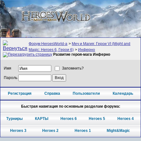
Форум HeroesWorld-а
>
Меч и Магия: Герои VI (Might and
Magic: Heroes 6, Герои 6)
>
Инферно
Развитие героя-мага Инферно
Имя
Запомнить?
Пароль
Регистрация
Справка
Пользователи
Календарь
Быстрая навигация по основным разделам форума:
Турниры
КАРТЫ
Heroes 6
Heroes 5
Heroes 4
Heroes 3
Heroes 2
Heroes 1
Might&Magic