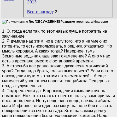
Всего наград
: 2
Re: [ОБСУЖДЕНИЕ] Развитие героя-мага Инферно
1: О, тогда если так, то этот навык лучше потратить на
заклинание.
2: Я думала над этим, но в силу того, что я не умею их
готовить, то есть использовать, я решила отказаться. Но
мысль хорошая. А каких тогда? Наверное, тьмы.
Земляные ведь накладывают окаменение? А оно у нас
есть в арсенале вместе с остановкой времени.
3: А стрельба все равно влияет, даже если магический
урон? Тогда надо брать, только вместо чего? Если слот от
нахождения пути мы тратим на элементалей... А еще
магический урон огнем наносит спецабилка Пещерных
владык улучшенных.
4: Подкрепления да. В прохождении кампании очень
помогали. Но я отказалась от него в пользу вампиризма и
восстановления. Но тут еще одна вещь, слезная абилка
мага Инферно - они один раз могут на поле боя вызвать
подкрепления за счет врат ада. Хотя на самом деле у
меня подкрепления были тухленькими, кажется. Надо