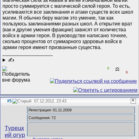
Магическая сила за навык в ветке Изначальной магии
просто суммируется с магической силой героя. То есть,
усиливаются все заклинания и атаки существ всех школ
магии. Я обычно беру магом это умение, так как
пользуюсь заклинаниями разных школ. А открытие врат
(как и другие умения фракции) зависят от количества
войск в армии героя. В руководстве написано точнее,
сколько процентов от суммарного здоровья войск в
армии героя имеют призванные существа.
__________________
✍
0
⚖️
0
#5
07.12.2012, 23:43
^
Регистрация: 01.11.2009
Сообщения: 72
Турецк
ий огур