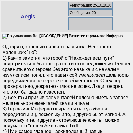
Регистрация: 25.10.2010
Сообщения: 20
Aegis
Re: [ОБСУЖДЕНИЕ] Развитие героя-мага Инферно
Одобряю, хороший вариант развития! Несколько
маленьких "но":
1) Как-то заметил, что герой с "Нахождением пути"
подозрительно быстро тратит очки передвижения. Решил
сравнить его с героем без этого навыка и с немалым
изумлением понял, что навык сей
уменьшает
дальность
передвижения по пересечённой местности. С тех пор
проверял неоднократно - глюк не исчез. Люди говорят,
что этот баг давно известен.
2) Всё-таки призыв элементалей полезно иметь в запасе -
желательно элементалей земли и тьмы.
3) Герой-маг Инферно опирается на суккубов и
породительниц, поскольку и те, и другие бьют магией. А
поскольку и те, и другие - стреляющие юниты, можно
подумать о "стрельбе из лука" I и II.
4) Ну и самое главное - архиполезный навык