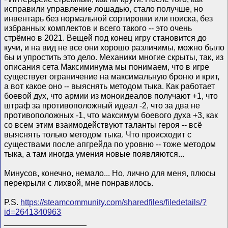
исправили управление лошадью, стало получше, но
инвентарь без нормальной сортировки или поиска, без
избранных комплектов и всего такого -- это очень
стрёмно в 2021. Вещей под конец игру становится до
кучи, и на вид не все они хорошо различимы, можно было
бы и упростить это дело. Механики многие скрыты, так, из
описания сета Максиминума мы понимаем, что в игре
существует ограничение на максимальную броню и крит,
а вот какое оно -- выяснять методом тыка. Как работает
боевой дух, что армии из моноидеалов получают +1, что
штраф за противоположный идеал -2, что за два не
противоположных -1, что максимум боевого духа +3, как
со всем этим взаимодействуют таланты героя -- всё
выяснять только методом тыка. Что происходит с
существами после апгрейда по уровню -- тоже методом
тыка, а там иногда умения новые появляются...
Минусов, конечно, немало... Но, лично для меня, плюсы
перекрыли с лихвой, мне понравилось.
P.S.
https://steamcommunity.com/sharedfiles/filedetails/?
id=2641340963
__________________