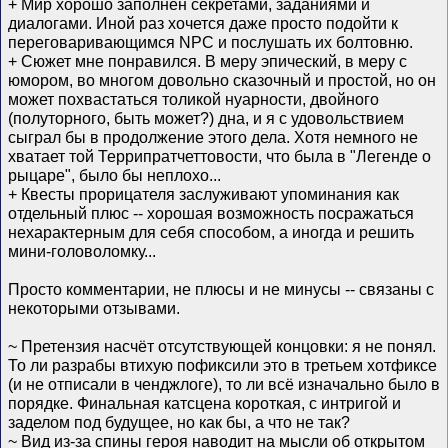
+ Мир хорошо заполнен секретами, заданиями и
диалогами. Иной раз хочется даже просто подойти к
переговаривающимся NPC и послушать их болтовню.
+ Сюжет мне понравился. В меру эпический, в меру с
юмором, во многом довольно сказочный и простой, но он
может похвастаться толикой нуарности, двойного
(полуторного, быть может?) дна, и я с удовольствием
сыграл бы в продолжение этого дела. Хотя немного не
хватает той Террипратчеттовости, что была в "Легенде о
рыцаре", было бы неплохо...
+ Квесты прорицателя заслуживают упоминания как
отдельный плюс -- хорошая возможность посражаться
нехарактерным для себя способом, а иногда и решить
мини-головоломку...
Просто комментарии, не плюсы и не минусы -- связаны с
некоторыми отзывами.
~ Претензия насчёт отсутствующей концовки: я не понял.
То ли разрабы втихую пофиксили это в третьем хотфиксе
(и не отписали в ченджлоге), то ли всё изначально было в
порядке. Финальная катсцена короткая, с интригой и
заделом под будущее, но как бы, а что не так?
~ Вид из-за спины героя наводит на мысли об открытом