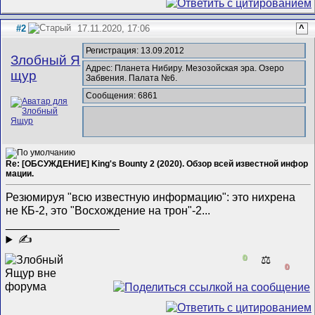
#2
17.11.2020, 17:06
^
Регистрация: 13.09.2012
Злобный Я
Адрес: Планета Нибиру. Мезозойская эра. Озеро
щур
Забвения. Палата №6.
Сообщения: 6861
Re: [ОБСУЖДЕНИЕ] King's Bounty 2 (2020). Обзор всей известной инфор
мации.
Резюмируя "всю известную информацию": это нихрена
не КБ-2, это "Восхождение на трон"-2...
__________________
✍
0
⚖️
0