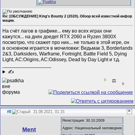
Re: [ОБСУЖДЕНИЕ] King's Bounty 2 (2020). Обзор всей известной инфор
мации.
На счёт лагов в графике... ему во всех играх они
кажутся... на днях доедет RTX 2060 и Ryzen 3800X
посмотрю, что скажет про них... не только в этой игре, он
в основном играется в мочиловки: Ведьмак 3, Borderlands
2&3, Darksiders, Warframe, Fortnight, Battle Field 5, Dying
Light, AC:Origins, AC:Odissey, Dead by Day Light и т.д.
__________________
✍
0
⚖️
0
#8
31.08.2021, 01:15
^
Регистрация: 30.10.2009
Адрес: Национальный заповедник
Ment