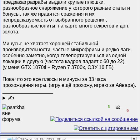
предзаказ разрабы выдали крутые плюшки,
разнообразное снаряжение у которого разные статы и
бонусы, так же нравятся сражения и их
непредсказуемость от выбранного решения,
разнообразные юниты, на карте много секретов и доп.
золота,
Минусы: не хватает хорошей стабильной
производительности, частые микрофризы и редко лаги
особенно заметно, когда телепортируешься из одной
локации в другую (частота кадров падает с 60 до 22).
(у меня GTX 1070ti + Ryzen 7 3700x, ОЗУ 16 ГБ)
Пока что это все плюсы и минусы за 33 часа
прохождения игры. (игру ещё прохожу, играю за Айвара).
__________________
✍
1
⚖️
0
#6
31.08.2021, 00:51
^