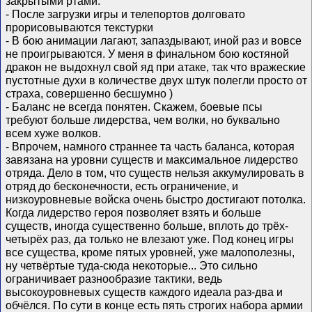
закрытыми ртами.
- После загрузки игры и телепортов долговато
прорисовываются текстурки
- В бою анимации лагают, запаздывают, иной раз и вовсе
не проигрываются. У меня в финальном бою костяной
дракон не выдохнул свой яд при атаке, так что вражеские
пустотные духи в количестве двух штук полегли просто от
страха, совершенно бесшумно )
- Баланс не всегда понятен. Скажем, боевые псы
требуют больше лидерства, чем волки, но буквально
всем хуже волков.
- Впрочем, намного страннее та часть баланса, которая
завязана на уровни существ и максимальное лидерство
отряда. Дело в том, что существ нельзя аккумулировать в
отряд до бесконечности, есть ограничение, и
низкоуровневые войска очень быстро достигают потолка.
Когда лидерство героя позволяет взять и больше
существ, иногда существенно больше, вплоть до трёх-
четырёх раз, да только не влезают уже. Под конец игры
все существа, кроме пятых уровней, уже малополезны,
ну четвёртые туда-сюда некоторые... Это сильно
ограничивает разнообразие тактики, ведь
высокоуровневых существ каждого идеала раз-два и
обчёлся. По сути в конце есть пять строгих набора армии