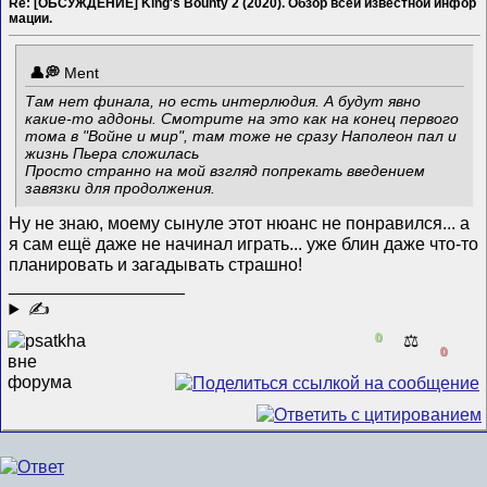
Re: [ОБСУЖДЕНИЕ] King's Bounty 2 (2020). Обзор всей известной инфор
мации.
Ment
Там нет финала, но есть интерлюдия. А будут явно
какие-то аддоны. Смотрите на это как на конец первого
тома в "Войне и мир", там тоже не сразу Наполеон пал и
жизнь Пьера сложилась
Просто странно на мой взгляд попрекать введением
завязки для продолжения.
Ну не знаю, моему сынуле этот нюанс не понравился... а
я сам ещё даже не начинал играть... уже блин даже что-то
планировать и загадывать страшно!
__________________
✍
0
⚖️
0