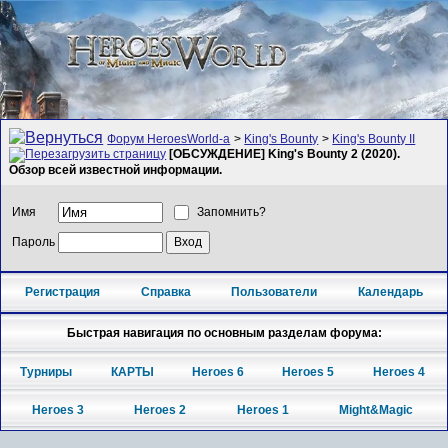
Форум HeroesWorld-а
>
King's Bounty
>
King's Bounty II
[ОБСУЖДЕНИЕ] King's Bounty 2 (2020).
Обзор всей известной информации.
Имя
Запомнить?
Пароль
Регистрация
Справка
Пользователи
Календарь
Быстрая навигация по основным разделам форума:
Турниры
КАРТЫ
Heroes 6
Heroes 5
Heroes 4
Heroes 3
Heroes 2
Heroes 1
Might&Magic