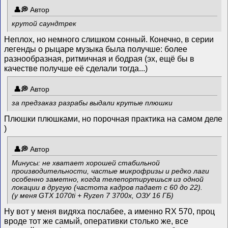
Автор
крутой саундтрек
Неплох, но немного слишком сонный. Конечно, в серии
легенды о рыцаре музыка была получше: более
разнообразная, ритмичная и бодрая (эх, ещё бы в
качестве получше её сделали тогда...)
Автор
за предзаказ разрабы выдали крутые плюшки
Плюшки плюшками, но порочная практика на самом деле
)
Автор
Минусы: не хватает хорошей стабильной
производительности, частые микрофризы и редко лаги
особенно заметно, когда телепортируешься из одной
локации в другую (частота кадров падает с 60 до 22).
(у меня GTX 1070ti + Ryzen 7 3700x, ОЗУ 16 ГБ)
Ну вот у меня видяха послабее, а именно RX 570, проц
вроде тот же самый, оперативки столько же, все