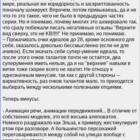
мире, реальная же коридорность и заскриптованность
поначалу шокирует. Впрочем, потом привыкаешь, да и не
что-то это такое, чего не было в предыдущих частях
серии. Но я понимаю, почему многих это шокировало так,
что сразу побежали писать негативные отзывы "Верните
вид сверху, это не KB!!!!!" Не принимаю, но понимаю.
~ Прокачивать очки идеалов до 28, кроме основного для
себя, оказалось довольно бессмысленно (если не для
ачивок). Если вкачать себе супер-умение идеала, то
после этого очков талантов почти не остаётся, два
суперумения иметь нельзя, да и на "верхние" навыки в
ветке тоже скорее всего не хватит. Не отношу к
однозначным минусам, так как с другой стороны --
вариативность, раз очков талантов мало, то приходится
выбирать между несколькими полезными опциями.
Теперь минусы:
- Анимации речи, анимации передвижений... В отличие от
собственно моделек, это всё весьма аляповатое.
Немного раздражало как Эльза, к примеру, жестикулирует
ртом при разговоре. А большинство персонажей
переговариваются между собой на улицах вообще с