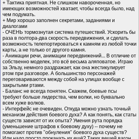
+ Тактика приятная. Не слишком навороченная, но
имеющих возможностей хватает, чтобы всегда было, над
чем подумать.
+ Мир хорошо заполнен секретами, заданиями и
диалогами
- ОЧЕНЬ тормознутая система путешествий. Ускорить бы
раза в полтора-два скорость передвижения, и сделать
возможность телепортироваться к камням из любой точки
карты, а не только от другого камня.
- Анимации речи, анимации передвижений... В отличие от
собственно моделек, это всё весьма аляповатое. Играю
за Эльзу, немного раздражает, как она жестикулирует
ртом при разговоре. А большинство персонажей
переговариваются между собой на улицах вообще с
закрытыми ртами.
- Баланс не всегда понятен. Скажем, боевые псы
требуют больше лидерства, чем волки, но буквально
всем хуже волков.
- Интерфейс не очевиден. Откуда можно узнать точный
механизм действия боевого духа? А как понять, как статы
существ зависят от их опыта? Умения рута порядка
(уменьшение штрафов к боевому духу) -- почему не
помогают против "обнуления" боевого духа существ?
Или надо просто прокачать их ещё? Таких вещей вагон,