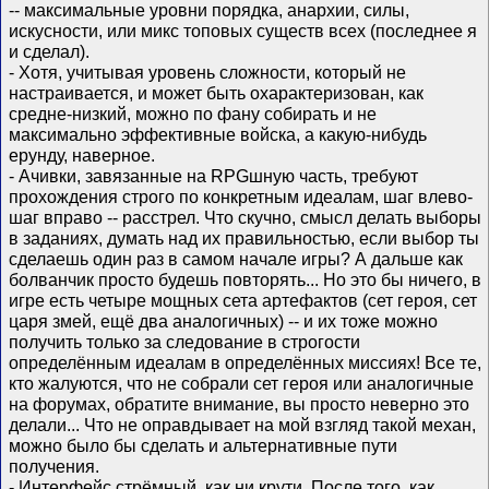
-- максимальные уровни порядка, анархии, силы,
искусности, или микс топовых существ всех (последнее я
и сделал).
- Хотя, учитывая уровень сложности, который не
настраивается, и может быть охарактеризован, как
средне-низкий, можно по фану собирать и не
максимально эффективные войска, а какую-нибудь
ерунду, наверное.
- Ачивки, завязанные на RPGшную часть, требуют
прохождения строго по конкретным идеалам, шаг влево-
шаг вправо -- расстрел. Что скучно, смысл делать выборы
в заданиях, думать над их правильностью, если выбор ты
сделаешь один раз в самом начале игры? А дальше как
болванчик просто будешь повторять... Но это бы ничего, в
игре есть четыре мощных сета артефактов (сет героя, сет
царя змей, ещё два аналогичных) -- и их тоже можно
получить только за следование в строгости
определённым идеалам в определённых миссиях! Все те,
кто жалуются, что не собрали сет героя или аналогичные
на форумах, обратите внимание, вы просто неверно это
делали... Что не оправдывает на мой взгляд такой механ,
можно было бы сделать и альтернативные пути
получения.
- Интерфейс стрёмный, как ни крути. После того, как