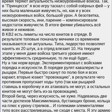
время теряют актуальность низкоуровневые войска. Так,
в "Принцессе" я всю игру таскал с собой озёрных фей -- у
них была маленькая живучесть, но, как и у всех
низкоуровневых войск, большой урон. А безответка,
высокая скорость, ини, парение -- компенсировали
недостаток живучести. В итоге феями убивалось всё
живое и неживое.
В KB2 есть лимиты на число юнитов в отряде. В
результате топовые поначалу мечники со временем
оказываются не актуальны. Типа, лидерство позволяет
нанять их 20 штук, а в отряд влезает 10. На текущем
этапе у меня даже войска третьего уровня имеют
эффективность средненькую, то ли ещё будет...
Ну а так норм вроде. Экспериментировал с войсками
порядка и искусности. В порядке рулят кавалеристы и
рыцари. Первые быстро скачут по полю боя и всех
карают, вторые юзают "провокацию", в результате чего
противник пропускает ходы тупо (так как рыцарей
ставишь в коробочку и их атаковать не могут, а остальных
юнитов не могут бить из-за провокацим).
Второй билд, через искусность, не хуже. Надеваешь две
части доспехов Максимилиана, бустающих броню, кольца
на плюс к урону стрелков... И големами-элементалями
тупо всех расстреливаешь, не сходя с места. Я эту армию