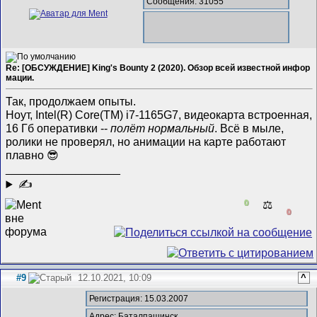
Сообщения: 31055
Re: [ОБСУЖДЕНИЕ] King's Bounty 2 (2020). Обзор всей известной инфор
мации.
Так, продолжаем опыты.
Ноут, Intel(R) Core(TM) i7-1165G7, видеокарта встроенная,
16 Гб оперативки --
полёт нормальный
. Всё в мыле,
ролики не проверял, но анимации на карте работают
плавно 😎
__________________
✍
0
⚖️
0
#9
12.10.2021, 10:09
^
Регистрация: 15.03.2007
Адрес: Баталпашинск