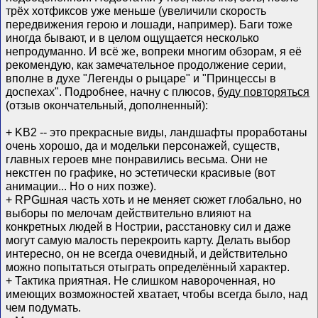
трёх хотфиксов уже меньше (увеличили скорость
передвижения герою и лошади, например). Баги тоже
иногда бывают, и в целом ощущается несколько
непродуманно. И всё же, вопреки многим обзорам, я её
рекомендую, как замечательное продолжение серии,
вполне в духе "Легенды о рыцаре" и "Принцессы в
доспехах". Подробнее, начну с плюсов,
буду повторяться
(отзыв окончательный, дополненный):
+ KB2 -- это прекрасные виды, ландшафты проработаны
очень хорошо, да и модельки персонажей, существ,
главных героев мне понравились весьма. Они не
некстген по графике, но эстетически красивые (вот
анимации... Но о них позже).
+ RPGшная часть хоть и не меняет сюжет глобально, но
выборы по мелочам действительно влияют на
конкретных людей в Нострии, расстановку сил и даже
могут самую малость перекроить карту. Делать выбор
интересно, он не всегда очевидный, и действительно
можно попытаться отыграть определённый характер.
+ Тактика приятная. Не слишком навороченная, но
имеющих возможностей хватает, чтобы всегда было, над
чем подумать.