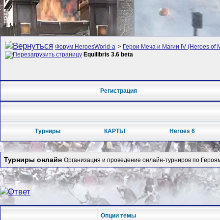
Форум HeroesWorld-а
>
Герои Меча и Магии IV (Heroes of M
Equilibris 3.6 beta
Регистрация
Турниры
КАРТЫ
Heroes 6
Турниры онлайн
Организация и проведение онлайн-турниров по Героям
Опции темы