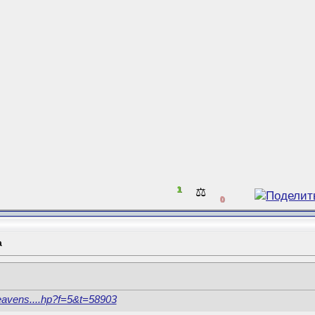
1
⚖️
0
a
lheavens....hp?f=5&t=58903