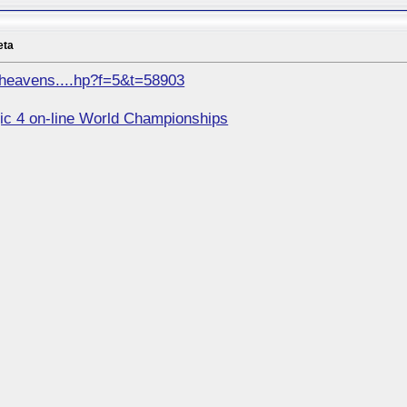
eta
ialheavens....hp?f=5&t=58903
ic 4 on-line World Championships