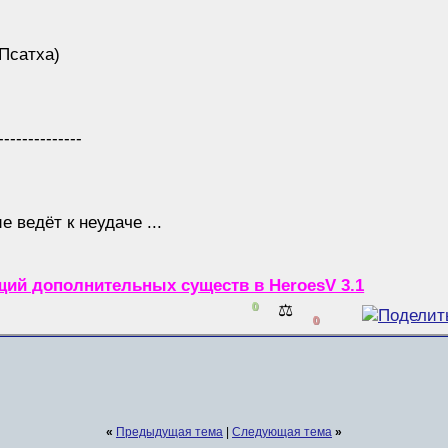
(Псатха)
--------------
 ведёт к неудаче ...
ий дополнительных существ в HeroesV 3.1
0
⚖️
0
«
Предыдущая тема
|
Следующая тема
»