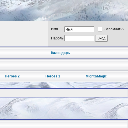
Имя
Запомнить?
Пароль
Календарь
Heroes 2
Heroes 1
Might&Magic