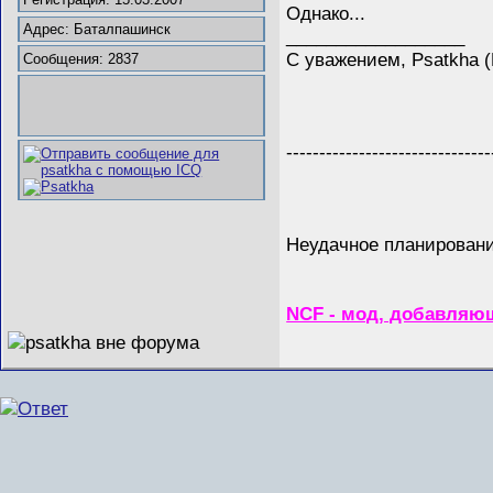
Однако...
Адрес: Баталпашинск
__________________
С уважением, Psatkha 
Сообщения: 2837
-------------------------------
Неудачное планирование
NCF - мод, добавляющ