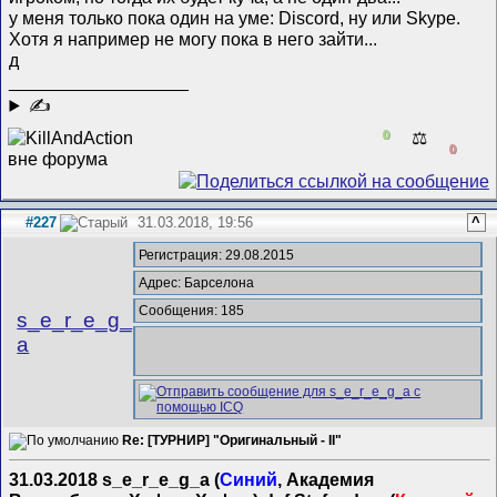
у меня только пока один на уме: Discord, ну или Skype.
Хотя я например не могу пока в него зайти...
д
__________________
✍
0
⚖️
0
#227
31.03.2018, 19:56
^
Регистрация: 29.08.2015
Адрес: Барселона
Сообщения: 185
s_e_r_e_g_
a
Re: [ТУРНИР] "Оригинальный - II"
31.03.2018 s_e_r_e_g_a (
Синий
, Академия