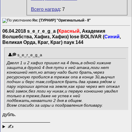
Всего наград
: 7
Re: [ТУРНИР] "Оригинальный - II"
06.04.2018 s_e_r_e_g_a (
Красный
, Академия
Волшебства, Хафиз, Хафиз) lose BOLIVAR (
Синий
,
Великая Орда, Краг, Краг) паук 144
s_e_r_e_g_a
Двелл 1 и 2 хафиз пришел на 4 день,в одной хижине
защита,в другой 4 дня пути к ней атака,логи нет
конюшней нет,но атаку надо было брать,через
ресурсноую пробился в трежак опа в конце 3й,выучил
подчин и берс там,собрался брать два храма рядом и
пару хороших артов на земле,как краг через мт отжал
мой замок,без логи ну никак,и первую конюшню увидел
только в треже,даже не успев к ней
подбежать,нехватило 2 дня в общем.
Всем спасибо за игры и поздравления боливару.
дубль.
__________________
✍