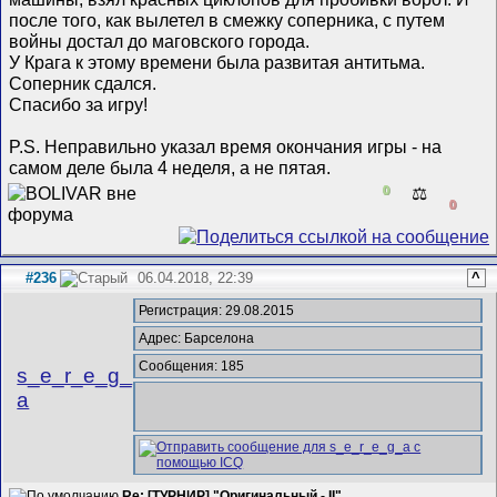
после того, как вылетел в смежку соперника, с путем
войны достал до маговского города.
У Крага к этому времени была развитая антитьма.
Соперник сдался.
Спасибо за игру!
P.S. Неправильно указал время окончания игры - на
самом деле была 4 неделя, а не пятая.
0
⚖️
0
#236
06.04.2018, 22:39
^
Регистрация: 29.08.2015
Адрес: Барселона
Сообщения: 185
s_e_r_e_g_
a
Re: [ТУРНИР] "Оригинальный - II"