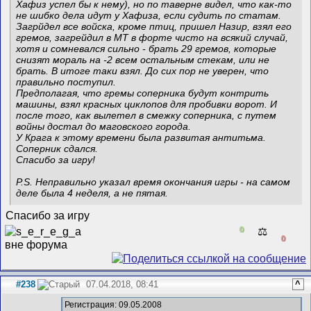
Хафиз успел бы к нему), но по таверне видел, что как-то
не шибко дела идут у Хафиза, если судить по статам.
Загрйдел все войска, кроме птиц, пришел Назир, взял его
гремов, загрейдил в МТ в форте чисто на всякий случай,
хотя и сомневался сильно - брать 29 гремов, которые
снизят мораль на -2 всем остальным стекам, или не
брать. В итоге таки взял. До сих пор не уверен, что
правильно поступил.
Предполагая, что гремы соперника будут контрить
машины, взял красных циклопов для пробивки ворот. И
после того, как вылетел в смежку соперника, с путем
войны достал до маговского города.
У Крага к этому времени была развитая антитьма.
Соперник сдался.
Спасибо за игру!
P.S. Неправильно указал время окончания игры - на самом
деле была 4 неделя, а не пятая.
Спасибо за игру
0
⚖️
0
#238
07.04.2018, 08:41
^
Регистрация: 09.05.2008