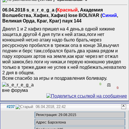
06.04.2018 s_e_r_e_g_a (
Красный
, Академия
Волшебства, Хафиз, Хафиз) lose BOLIVAR (
Синий
,
Великая Орда, Краг, Краг) паук 144
Двелл 1 и 2 хафиз пришел на 4 день,в одной хижине
защита,в другой 4 дня пути к ней атака,логи нет
конюшней нет,но атаку надо было брать,через
ресурсноую пробился в трежак опа в конце 3й,выучил
подчин и берс там,собрался брать два храма рядом и
пару хороших артов на земле,как краг через мт отжал
мой замок,без логи ну никак,и первую конюшню увидел
только в треже,даже не успев к ней подбежать,нехватило
2 дня в общем.
Всем спасибо за игры и поздравления боливару.
0
⚖️
0
#237
06.04.2018, 22:42
^
Регистрация: 29.08.2015
Адрес: Барселона