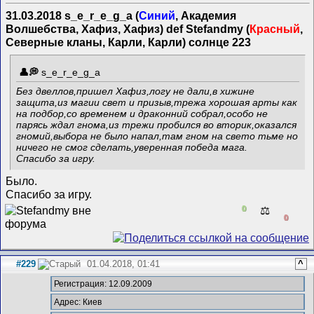
31.03.2018 s_e_r_e_g_a (
Синий
, Академия
Волшебства, Хафиз, Хафиз) def Stefandmy (
Красный
,
Северные кланы, Карли, Карли) солнце 223
s_e_r_e_g_a
Без двеллов,пришел Хафиз,логу не дали,в хижине
защита,из магии свет и призыв,трежа хорошая арты как
на подбор,со временем и драконний собрал,особо не
парясь ждал гнома,из трежи пробился во вторик,оказался
гномий,выбора не было напал,там гном на свето тьме но
ничего не смог сделать,уверенная победа мага.
Спасибо за игру.
Было.
Спасибо за игру.
0
⚖️
0
#229
01.04.2018, 01:41
^
Регистрация: 12.09.2009
Адрес: Киев