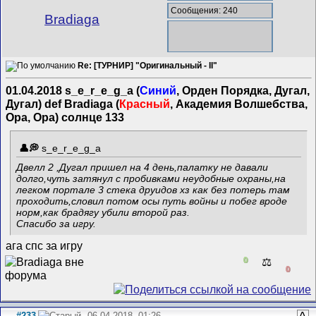
Сообщения: 240
Bradiaga
Re: [ТУРНИР] "Оригинальный - II"
01.04.2018 s_e_r_e_g_a (
Синий
, Орден Порядка, Дугал,
Дугал) def Bradiaga (
Красный
, Академия Волшебства,
Ора, Ора) солнце 133
s_e_r_e_g_a
Двелл 2 ,Дугал пришел на 4 день,палатку не давали
долго,чуть затянул с пробивками неудобные охраны,на
легком портале 3 стека друидов хз как без потерь там
проходить,словил потом осы путь войны и побег вроде
норм,как брадягу убили второй раз.
Спасибо за игру.
ага спс за игру
0
⚖️
0
#233
06.04.2018, 01:26
^