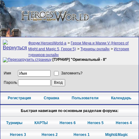
Форум HeroesWorld-а
>
Герои Меча и Магии V (Heroes of
Might and Magic 5, Герои 5)
>
Турниры онлайн
>
История
турниров онлайн
[ТУРНИР] "Оригинальный - II"
Имя
Запомнить?
Пароль
Регистрация
Справка
Пользователи
Календарь
Быстрая навигация по основным разделам форума:
Турниры
КАРТЫ
Heroes 6
Heroes 5
Heroes 4
Heroes 3
Heroes 2
Heroes 1
Might&Magic