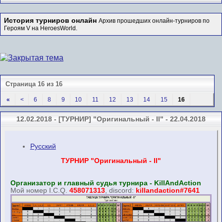
История турниров онлайн
Архив прошедших онлайн-турниров по
Героям V на HeroesWorld.
Страница 16 из 16
«
<
6
8
9
10
11
12
13
14
15
16
12.02.2018 - [ТУРНИР] "Оригинальный - II" - 22.04.2018
Русский
ТУРНИР "Оригинальный - II"
Организатор и главный судья турнира - KillAndAction
Мой номер I.C.Q.
458071313
, discord:
killandaction#7641