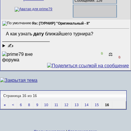
Сообщения: 126
Re: [ТУРНИР] "Оригинальный - II"
А как узнать
дату
ближайшего турнира?
__________________
✍
0
⚖️
0
Страница 16 из 16
«
<
6
8
9
10
11
12
13
14
15
16