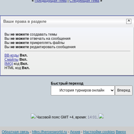
«
Предыдущая тема
|
Следующая тема
»
Ваши права в разделе
^
Вы
не можете
создавать темы
Вы
не можете
отвечать на сообщения
Вы
не можете
прикреплять файлы
Вы
не можете
редактировать сообщения
BB-коды
Вкл.
Смайлы
Вкл.
[IMG]
код
Вкл.
HTML код
Вкл.
Быстрый переход
Часовой пояс GMT +4, время:
14:01
.
Обратная связь
-
https://heroesworld.ru
-
Архив
-
Настройки cookies
Вверх