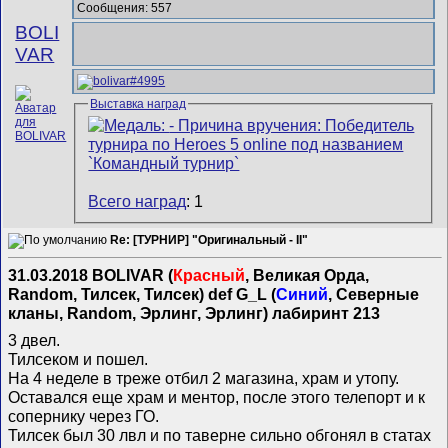
Сообщения: 557
BOLI
VAR
Выставка наград
Всего наград
: 1
Re: [ТУРНИР] "Оригинальный - II"
31.03.2018 BOLIVAR (
Красный
, Великая Орда,
Random, Тилсек, Тилсек) def G_L (
Синий
, Северные
кланы, Random, Эрлинг, Эрлинг) лабиринт 213
3 двел.
Тилсеком и пошел.
На 4 неделе в треже отбил 2 магазина, храм и утопу.
Оставался еще храм и ментор, после этого телепорт и к
сопернику через ГО.
Тилсек был 30 лвл и по таверне сильно обгонял в статах