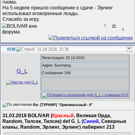
гнома.
На 5 неделе пришло сообщение о сдаче - Эрлинг
использовал оговоренные лоады.
Спасибо за игру.
0
⚖️
0
#230
01.04.2018, 22:38
^
Регистрация: 25.10.2010
Адрес: Белгород
G_L
Сообщения: 246
Re: [ТУРНИР] "Оригинальный - II"
31.03.2018 BOLIVAR (
Красный
, Великая Орда,
Random, Тилсек, Тилсек) def G_L (
Синий
, Северные
кланы, Random, Эрлинг, Эрлинг) лабиринт 213