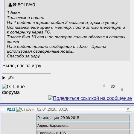
BOLIVAR
3 двел.
Тилсеком и пошел.
На 4 неделе в треже отбил 2 магазина, храм и утопу.
Оставался еще храм и ментор, после этого телепорт и
к сопернику через ГО.
Тилсек был 30 лвл и по таверне сильно обгонял в статах
гнома.
На 5 неделе пришло сообщение о сдаче - Эрлинг
использовал оговоренные лоады.
Спасибо за игру.
Было, спс за игру
__________________
✍
0
⚖️
0
#231
02.04.2018, 00:16
^
Регистрация: 29.08.2015
Адрес: Барселона
Сообщения: 185