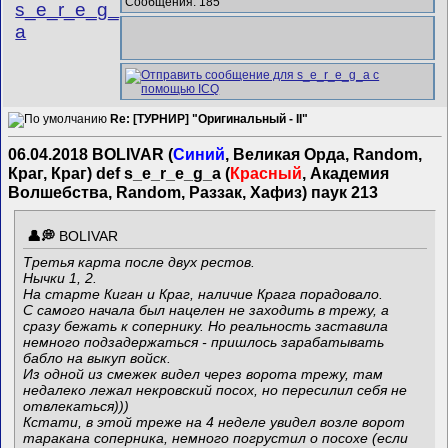
Сообщения: 185
s_e_r_e_g_
a
Re: [ТУРНИР] "Оригинальный - II"
06.04.2018 BOLIVAR (
Синий
, Великая Орда, Random,
Краг, Краг) def s_e_r_e_g_a (
Красный
, Академия
Волшебства, Random, Раззак, Хафиз) паук 213
BOLIVAR
Третья карта после двух рестов.
Нычки 1, 2.
На старте Киган и Краг, наличие Крага порадовало.
С самого начала был нацелен не заходить в трежу, а
сразу бежать к сопернику. Но реальность заставила
немного подзадержаться - пришлось зарабатывать
бабло на выкуп войск.
Из одной из смежек видел через ворота трежу, там
недалеко лежал некровский посох, но пересилил себя не
отвлекаться)))
Кстати, в этой треже на 4 неделе увидел возле ворот
таракана соперника, немного погрустил о посохе (если