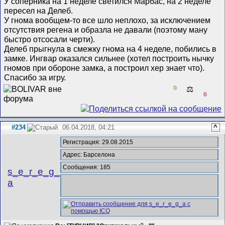
У соперника на 1 неделе светился Марбас, на 2 неделе
пересел на Делеб.
У гнома вообщем-то все шло неплохо, за исключением
отсутствия регена и образла не давали (поэтому ману
быстро отсосали черти).
Делеб прыгнула в смежку гнома на 4 неделе, побились в
замке. Ингвар оказался сильнее (хотел построить нычку
гномов при обороне замка, а построил хер знает что).
Спасибо за игру.
0
⚖️
0
#234
06.04.2018, 04:21
^
Регистрация: 29.08.2015
Адрес: Барселона
Сообщения: 185
s_e_r_e_g_
a