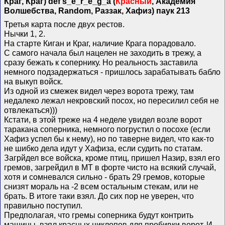
Краг, Краг) def s_e_r_e_g_a (
Красный
, Академия
Волшебства, Random, Раззак, Хафиз) паук 213
Третья карта после двух рестов.
Нычки 1, 2.
На старте Киган и Краг, наличие Крага порадовало.
С самого начала был нацелен не заходить в трежу, а
сразу бежать к сопернику. Но реальность заставила
немного подзадержаться - пришлось зарабатывать бабло
на выкуп войск.
Из одной из смежек видел через ворота трежу, там
недалеко лежал некровский посох, но пересилил себя не
отвлекаться)))
Кстати, в этой треже на 4 неделе увидел возле ворот
таракана соперника, немного погрустил о посохе (если
Хафиз успел бы к нему), но по таверне видел, что как-то
не шибко дела идут у Хафиза, если судить по статам.
Загрйдел все войска, кроме птиц, пришел Назир, взял его
гремов, загрейдил в МТ в форте чисто на всякий случай,
хотя и сомневался сильно - брать 29 гремов, которые
снизят мораль на -2 всем остальным стекам, или не
брать. В итоге таки взял. До сих пор не уверен, что
правильно поступил.
Предполагая, что гремы соперника будут контрить
машины, взял красных циклопов для пробивки ворот. И