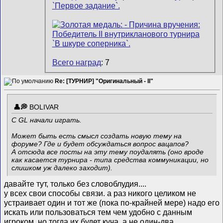
Всего наград
: 7
Re: [ТУРНИР] "Оригинальный - II"
BOLIVAR
С GL начали играть.
Может быть есть смысл создать новую тему на
форуме? Где и будет обсуждаться вопрос вацапов?
А отсюда все посты на эту тему поудалять (оно вроде
как касается турнира - типа средства коммуникации, но
слишком уж далеко заходит).
давайте тут, только без словоблудия....
у всех свои способы связи. а раз никого целиком не
устраивает один и тот же (пока по-крайней мере) надо его
искать или пользоваться тем чем удобно с данным
игроком, но тогда их будет куча, а не один-два...