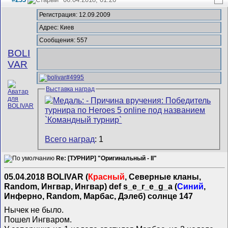
Регистрация: 12.09.2009
Адрес: Киев
Сообщения: 557
BOLI
VAR
Выставка наград
Всего наград
: 1
Re: [ТУРНИР] "Оригинальный - II"
05.04.2018 BOLIVAR (
Красный
, Северные кланы,
Random, Ингвар, Ингвар) def s_e_r_e_g_a (
Синий
,
Инферно, Random, Марбас, Дэлеб) солнце 147
Нычек не было.
Пошел Ингваром.