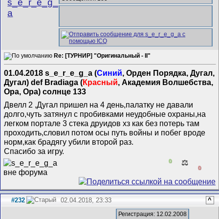
s_e_r_e_g_
a
Re: [ТУРНИР] "Оригинальный - II"
01.04.2018 s_e_r_e_g_a (
Синий
, Орден Порядка, Дугал,
Дугал) def Bradiaga (
Красный
, Академия Волшебства,
Ора, Ора) солнце 133
Двелл 2 ,Дугал пришел на 4 день,палатку не давали
долго,чуть затянул с пробивками неудобные охраны,на
легком портале 3 стека друидов хз как без потерь там
проходить,словил потом осы путь войны и побег вроде
норм,как брадягу убили второй раз.
Спасибо за игру.
0
⚖️
0
#232
02.04.2018, 23:33
^
Регистрация: 12.02.2008