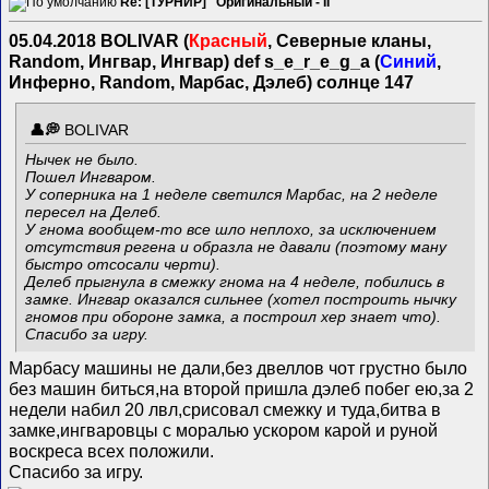
Re: [ТУРНИР] "Оригинальный - II"
05.04.2018 BOLIVAR (
Красный
, Северные кланы,
Random, Ингвар, Ингвар) def s_e_r_e_g_a (
Синий
,
Инферно, Random, Марбас, Дэлеб) солнце 147
BOLIVAR
Нычек не было.
Пошел Ингваром.
У соперника на 1 неделе светился Марбас, на 2 неделе
пересел на Делеб.
У гнома вообщем-то все шло неплохо, за исключением
отсутствия регена и образла не давали (поэтому ману
быстро отсосали черти).
Делеб прыгнула в смежку гнома на 4 неделе, побились в
замке. Ингвар оказался сильнее (хотел построить нычку
гномов при обороне замка, а построил хер знает что).
Спасибо за игру.
Марбасу машины не дали,без двеллов чот грустно было
без машин биться,на второй пришла дэлеб побег ею,за 2
недели набил 20 лвл,срисовал смежку и туда,битва в
замке,ингваровцы с моралью ускором карой и руной
воскреса всех положили.
Спасибо за игру.