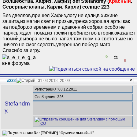
Волшебства, Хафиз, Хафиз) def Stefandmy (
Красный
,
Северные кланы, Карли, Карли) солнце 223
Без двеллов,пришел Хафиз,логу не дали,в хижине
защита,из магии свет и призыв,трежа хорошая арты как
на подбор,со временем и драконний собрал,особо не
парясь ждал гнома,из трежи пробился во вторик,оказался
гномий,выбора не было напал,там гном на свето тьме но
ничего не смог сделать,уверенная победа мага.
Спасибо за игру.
0
⚖️
0
#228
31.03.2018, 20:09
^
Регистрация: 08.12.2011
Сообщения: 326
Stefandm
y
Re: [ТУРНИР] "Оригинальный - II"