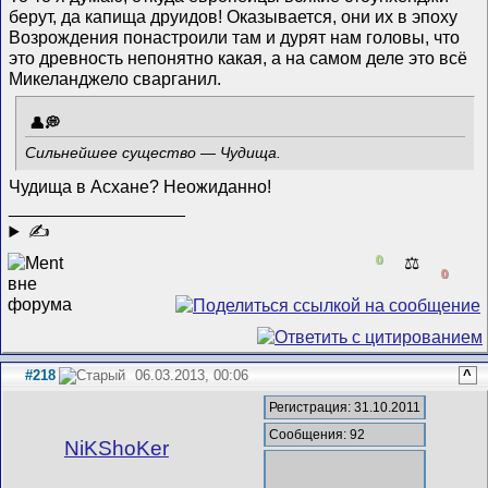
берут, да капища друидов! Оказывается, они их в эпоху
Возрождения понастроили там и дурят нам головы, что
это древность непонятно какая, а на самом деле это всё
Микеланджело сварганил.
Сильнейшее существо — Чудища.
Чудища в Асхане? Неожиданно!
__________________
✍
0
⚖️
0
#218
06.03.2013, 00:06
^
Регистрация: 31.10.2011
Сообщения: 92
NiKShoKer