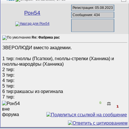
Регистрация: 05.08.2023
Рон54
Сообщения: 434
Re: Фабрика рас
ЗВЕРОЛЮДИ вместо академии.
1 тир: гноллы (Псаткхи), гноллы-стрелки (Ханника) и
гноллы-мародёры (Ханника)
2 тир:
3 тир:
4 тир:
5 тир:
6 тир:ракшасы из оригинала
7 тир:
0
⚖️
1