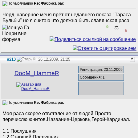
Re: Фабрика рас
Чорд, наверное меня прёт от недавнего показа "Тараса
Бульбы" но я считаю что должна быть славянская раса
0
⚖️
0
#213
26.12.2009, 21:25
^
Регистрация: 23.11.2009
DooM_HammeR
Сообщения: 1
Re: Фабрика рас
Моя раса скорее ответвление от людей.Просто
перечислю юнитов.Название-Церковь,Герой-Кардинал.
1.1 Послушник
1.2 Старший Послушник