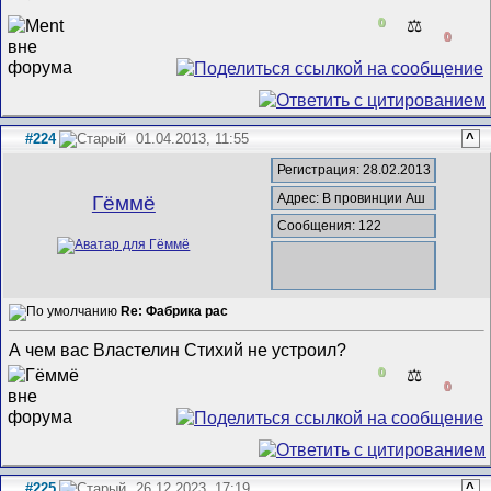
0
⚖️
0
#224
01.04.2013, 11:55
^
Регистрация: 28.02.2013
Адрес: В провинции Аш
Гёммё
Сообщения: 122
Re: Фабрика рас
А чем вас Властелин Стихий не устроил?
0
⚖️
0
#225
26.12.2023, 17:19
^