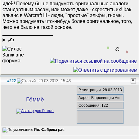
идей! Почему бы не придумать оригинальные аналоги
стандартным расам, или может даже - скрестить их! Как
альянс в Warcraft III - люди, "простые" эльфы, гномы.
Можно придумать что-нибудь более оригинальное, того,
чего не было на такой основе.
__________________
✍
0
⚖️
0
#222
29.03.2013, 15:46
^
Регистрация: 28.02.2013
Адрес: В провинции Аш
Гёммё
Сообщения: 122
Re: Фабрика рас