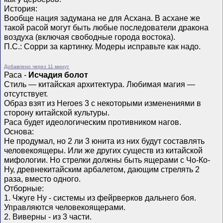
История:
Вообще нация задумана не для Асхана. В асхане же
такой расой могут быть любые последователи дракона
воздуха (включая свободные города востока).
П.С.: Сорри за картинку. Модеры исправьте как надо.
Добавлено через 11 минут
Раса -
Исчадия болот
Стиль — китайская архитектура. Любимая магия —
отсутствует.
Образ взят из Heroes 3 с некоторыми изменениями в
сторону китайской культуры.
Раса будет идеологическим противником нагов.
Основа:
Не продумал, но 2 ли 3 юнита из них будут составлять
человекоящеры. Или же других существ из китайской
мифологии. Но стрелки должны быть ящерами с Чо-Ко-
Ну, древнекитайским арбалетом, дающим стрелять 2
раза, вместо одного.
Отборные:
1. Чжуге Ну - системы из фейрверков дальнего боя.
Управляются человекоящерами.
2. Виверны - из 3 части.