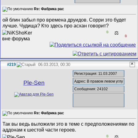
Re: Фабрика рас
ой блин забыл про времена друидов. Сорри это будет
лучше. Чудища? Кто здесь про асхан говорит?
0
⚖️
0
#219
06.03.2013, 00:30
^
Регистрация: 11.03.2007
Адрес: В правом левом углу
Ple-Sen
Сообщения: 24102
Re: Фабрика рас
Так вы ведь выложили это в теме с предположениями по
аддонам к шестой части героев.
0
⚖️