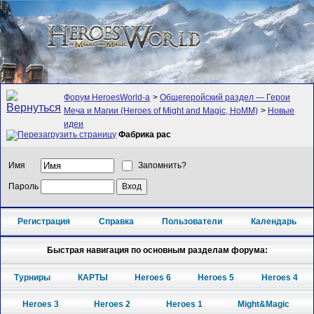
Форум HeroesWorld-а
>
Общегеройский раздел — Герои
Меча и Магии (Heroes of Might and Magic, HoMM)
>
Новые
идеи
Фабрика рас
Имя
Запомнить?
Пароль
Регистрация
Справка
Пользователи
Календарь
Быстрая навигация по основным разделам форума:
Турниры
КАРТЫ
Heroes 6
Heroes 5
Heroes 4
Heroes 3
Heroes 2
Heroes 1
Might&Magic