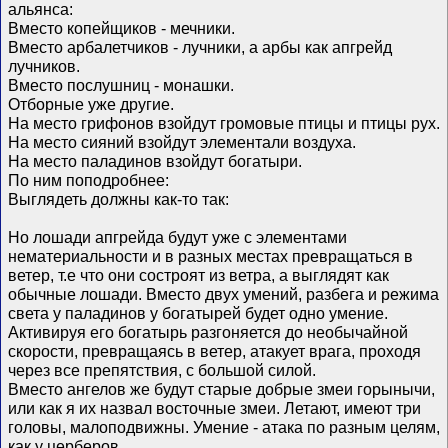
альянса:
Вместо копейщиков - мечники.
Вместо арбалетчиков - лучники, а арбы как апгрейд
лучников.
Вместо послушниц - монашки.
Отборные уже другие.
На место грифонов взойдут громовые птицы и птицы рух.
На место сияний взойдут элементали воздуха.
На место паладинов взойдут богатыри.
По ним поподробнее:
Выглядеть должны как-то так:
Но лошади апгрейда будут уже с элементами
нематериальности и в разных местах превращаться в
ветер, т.е что они состроят из ветра, а выглядят как
обычные лошади. Вместо двух умений, разбега и режима
света у паладинов у богатырей будет одно умение.
Активируя его богатырь разгоняется до необычайной
скорости, превращаясь в ветер, атакует врага, проходя
через все препятствия, с большой силой.
Вместо ангелов же будут старые добрые змеи горынычи,
или как я их назвал восточные змеи. Летают, имеют три
головы, малоподвижны. Умение - атака по разным целям,
как у церберов.