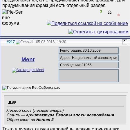
придумывания фракций есть отдельный раздел.
1
⚖️
0
#217
05.03.2013, 19:30
^
Регистрация: 30.10.2009
Адрес: Национальный заповедник
Ment
Сообщения: 31055
Re: Фабрика рас
Лесной союз (лесные эльфы)
Стиль —
архитектура Европы эпохи возрождения
Образ взят из
Heroes 5
То-то я думаю, откуда европейцы всякие стоунхенджи