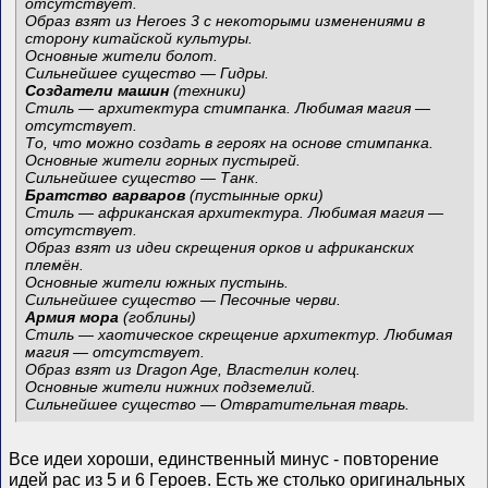
отсутствует.
Образ взят из Heroes 3 с некоторыми изменениями в
сторону китайской культуры.
Основные жители болот.
Сильнейшее существо — Гидры.
Создатели машин
(техники)
Стиль — архитектура стимпанка. Любимая магия —
отсутствует.
То, что можно создать в героях на основе стимпанка.
Основные жители горных пустырей.
Сильнейшее существо — Танк.
Братство варваров
(пустынные орки)
Стиль — африканская архитектура. Любимая магия —
отсутствует.
Образ взят из идеи скрещения орков и африканских
племён.
Основные жители южных пустынь.
Сильнейшее существо — Песочные черви.
Армия мора
(гоблины)
Стиль — хаотическое скрещение архитектур. Любимая
магия — отсутствует.
Образ взят из Dragon Age, Властелин колец.
Основные жители нижних подземелий.
Сильнейшее существо — Отвратительная тварь.
Все идеи хороши, единственный минус - повторение
идей рас из 5 и 6 Героев. Есть же столько оригинальных