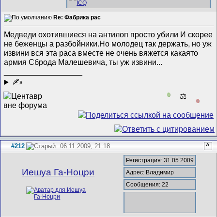
Re: Фабрика рас
Медведи охотившиеся на антилоп просто убили
И скорее
не беженцы а разбойники.Но молодец так держать, но уж
извини вся эта раса вместе не очень вяжется какаято
армия Сброда Малешевича, ты уж извини...
__________________
✍
0
⚖️
0
#212
06.11.2009, 21:18
^
Регистрация: 31.05.2009
Иешуа Га-Ноцри
Адрес: Владимир
Сообщения: 22