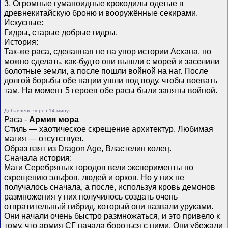
3. Огромные гуманоидные крокодилы одетые в
древнекитайскую броню и вооружённые секирами.
Искусные:
Гидры, старые добрые гидры.
История:
Так-же раса, сделанная не на упор истории Асхана, но
можно сделать, как-будто они вышли с морей и заселили
болотные земли, а после пошли войной на наг. После
долгой борьбы обе нации ушли под воду, чтобы воевать
там. На момент 5 героев обе расы были заняты войной.
Добавлено через 14 минут
Раса -
Армия мора
Стиль — хаотическое скрещение архитектур. Любимая
магия — отсутствует.
Образ взят из Dragon Age, Властелин колец.
Сначала история:
Маги Серебряных городов вели эксперименты по
скрещению эльфов, людей и орков. Но у них не
получалось сначала, а после, используя кровь демонов
размножения у них получилось создать очень
отвратительный гибрид, который они назвали уруками.
Они начали очень быстро размножаться, и это привело к
тому, что армия СГ начала бороться с ними. Они убежали