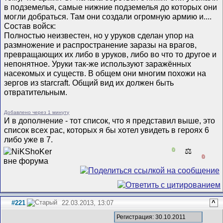
в подземелья, самые нижние подземелья до которых они
могли добраться. Там они создали огромную армию и....
Состав войск:
Полностью неизвестен, но у уруков сделан упор на
размножение и распространение заразы на врагов,
превращающих их либо в уруков, либо во что то другое и
непонятное. Уруки так-же используют заражённых
насекомых и существ. В общем они многим похожи на
зергов из starcraft. Общий вид их должен быть
отвратительным.
Добавлено через 1 минуту
И в дополнение - тот список, что я представил выше, это
список всех рас, которых я бы хотел увидеть в героях 6
либо уже в 7.
0
⚖️
0
#221
22.03.2013, 13:07
^
Регистрация: 30.10.2011